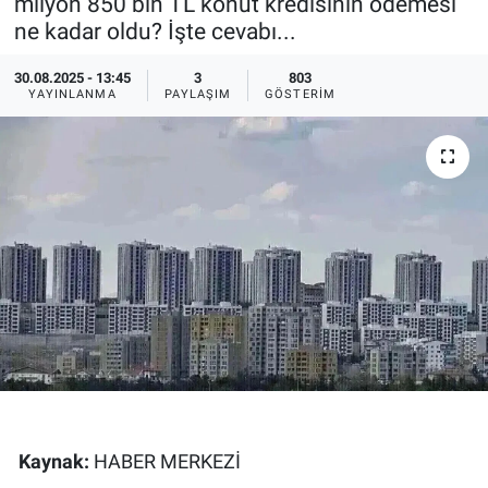
milyon 850 bin TL konut kredisinin ödemesi
ne kadar oldu? İşte cevabı...
Ege'den Esintiler
İletişim
30.08.2025 - 13:45
3
803
Eğitim
YAYINLANMA
PAYLAŞIM
GÖSTERIM
Eğlence
Ekonomi
Forum
Gerçeğin İzinde
Gün Başlıyor
Gün Bitiyor
Kaynak:
HABER MERKEZİ
Gün Ortası