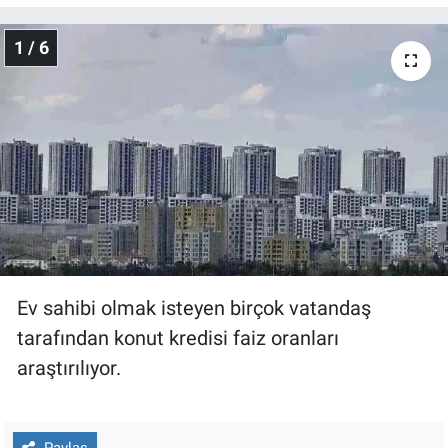
Gündem Özel
1 / 6
Günün görüntüsü
Haber
İlan
Kimdir
Koronavirüs
Ev sahibi olmak isteyen birçok vatandaş
tarafından konut kredisi faiz oranları
Kültür Sanat
araştırılıyor.
Ne demişti
Paylaş