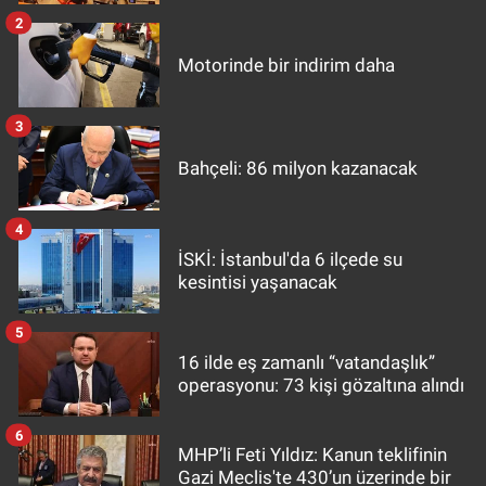
2
Motorinde bir indirim daha
3
Bahçeli: 86 milyon kazanacak
4
İSKİ: İstanbul'da 6 ilçede su
kesintisi yaşanacak
5
16 ilde eş zamanlı “vatandaşlık”
operasyonu: 73 kişi gözaltına alındı
6
MHP’li Feti Yıldız: Kanun teklifinin
Gazi Meclis'te 430’un üzerinde bir