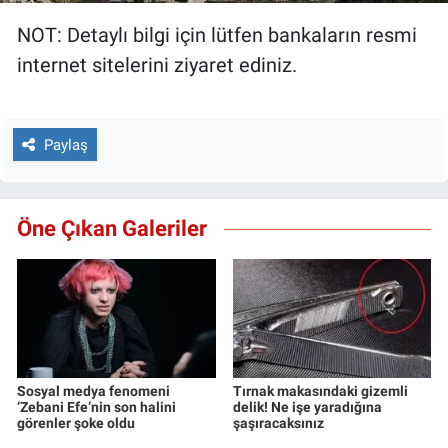
NOT: Detaylı bilgi için lütfen bankaların resmi
internet sitelerini ziyaret ediniz.
Paylaş
Öne Çıkan Galeriler
Sosyal medya fenomeni
Tırnak makasındaki gizemli
‘Zebani Efe’nin son halini
delik! Ne işe yaradığına
görenler şoke oldu
şaşıracaksınız