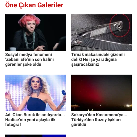
Öne Çıkan Galeriler
Sosyal medya fenomeni
Tırnak makasındaki gizemli
‘Zebani Efe’nin son halini
delik! Ne işe yaradığına
görenler şoke oldu
şaşıracaksınız
Adı Okan Buruk ile anılıyordu...
Sakarya'dan Kastamonu'ya...
Hadise’nin yeni aşkıyla ilk
Türkiye'den Kuzey Işıkları
fotoğraf
görüldü