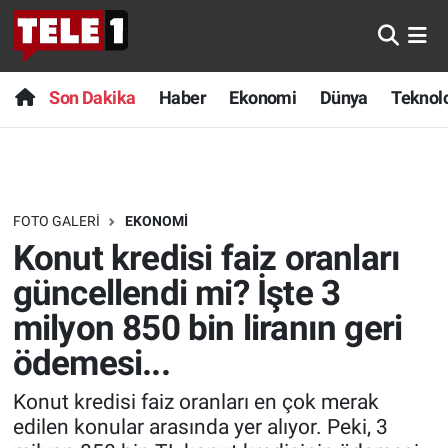
Anında Manşet
Son Dakika
Nöbetçi Eczaneler
Son Dakika
Haber
Ekonomi
Dünya
Teknolo
Başka Sohbetler
Haber
Hava Durumu
Belgesel
Ekonomi
Namaz Vakitleri
FOTO GALERI
EKONOMI
Bilim turu
Dünya
Trafik Durumu
Konut kredisi faiz oranları
Bilim ve Teknoloji Evreni
Teknoloji
Süper Lig Puan Durumu ve Fikstür
güncellendi mi? İşte 3
milyon 850 bin liranın geri
Doğa Konuşuyor
Sağlık
Tüm Manşetler
ödemesi...
Dünya
Spor
Son Dakika Haberleri
Konut kredisi faiz oranları en çok merak
edilen konular arasında yer alıyor. Peki, 3
Ege Saati
Yayın Akışı
Haber Arşivi