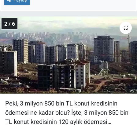
Nedir
Popüler
2 / 6
Programlar
Sağlık
Spor
Teknoloji
Türkiye'nin Geleceği
Peki, 3 milyon 850 bin TL konut kredisinin
Türkiye'nin Gündemi
ödemesi ne kadar oldu? İşte, 3 milyon 850 bin
TL konut kredisinin 120 aylık ödemesi…
Yerel Gündem