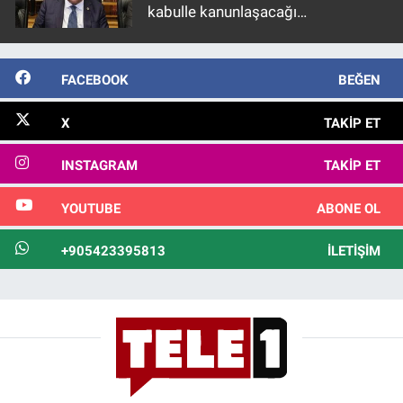
kabulle kanunlaşacağı
görülmektedir
FACEBOOK
BEĞEN
X
TAKIP ET
INSTAGRAM
TAKIP ET
YOUTUBE
ABONE OL
+905423395813
İLETIŞIM