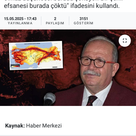
efsanesi burada çöktü" ifadesini kullandı.
Ege'den Esintiler
İletişim
15.05.2025 - 17:43
2
3151
YAYINLANMA
PAYLAŞIM
GÖSTERIM
Eğitim
Eğlence
Ekonomi
Forum
Gerçeğin İzinde
Gün Başlıyor
Gün Bitiyor
Kaynak:
Haber Merkezi
Gün Ortası