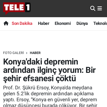
Anında Manşet
Son Dakika
Nöbetçi Eczaneler
Son Dakika
Haber
Ekonomi
Dünya
Teknolo
Başka Sohbetler
Haber
Hava Durumu
Belgesel
Ekonomi
Namaz Vakitleri
FOTO GALERI
HABER
Bilim turu
Dünya
Trafik Durumu
Konya'daki depremin
Bilim ve Teknoloji Evreni
Teknoloji
Süper Lig Puan Durumu ve Fikstür
ardından ilginç yorum: Bir
şehir efsanesi çöktü
Doğa Konuşuyor
Sağlık
Tüm Manşetler
Prof. Dr. Şükrü Ersoy, Konya'da meydana
Dünya
Spor
Son Dakika Haberleri
gelen 5.2'lik depremin ardından açıklama
yaptı. Ersoy, “Konya en güvenli yer, deprem
Ege Saati
Yayın Akışı
Haber Arşivi
olmaz düşüncesi burada çöküyor. Bir şehir