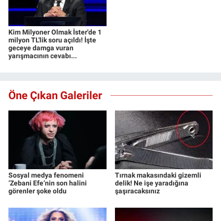
Kim Milyoner Olmak İster'de 1
milyon TL'lik soru açıldı! İşte
geceye damga vuran
yarışmacının cevabı...
Öne Çıkan Galeriler
Sosyal medya fenomeni
Tırnak makasındaki gizemli
‘Zebani Efe’nin son halini
delik! Ne işe yaradığına
görenler şoke oldu
şaşıracaksınız