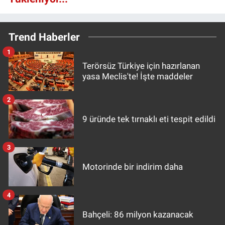
Trend Haberler
1
Terörsüz Türkiye için hazırlanan
yasa Meclis'te! İşte maddeler
2
9 üründe tek tırnaklı eti tespit edildi
3
Motorinde bir indirim daha
4
Bahçeli: 86 milyon kazanacak