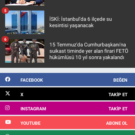
5
İSKİ: İstanbul'da 6 ilçede su
kesintisi yaşanacak
6
15 Temmuz'da Cumhurbaşkanı'na
suikast timinde yer alan firari FETÖ
hükümlüsü 10 yıl sonra yakalandı
FACEBOOK
BEĞEN
X
TAKIP ET
INSTAGRAM
TAKIP ET
YOUTUBE
ABONE OL