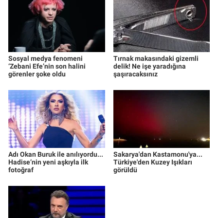
Sosyal medya fenomeni
Tırnak makasındaki gizemli
‘Zebani Efe’nin son halini
delik! Ne işe yaradığına
görenler şoke oldu
şaşıracaksınız
Adı Okan Buruk ile anılıyordu...
Sakarya'dan Kastamonu'ya...
Hadise’nin yeni aşkıyla ilk
Türkiye'den Kuzey Işıkları
fotoğraf
görüldü