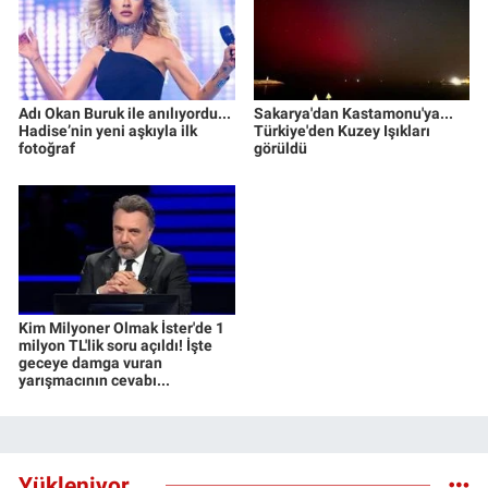
Adı Okan Buruk ile anılıyordu...
Sakarya'dan Kastamonu'ya...
Hadise’nin yeni aşkıyla ilk
Türkiye'den Kuzey Işıkları
fotoğraf
görüldü
Kim Milyoner Olmak İster'de 1
milyon TL'lik soru açıldı! İşte
geceye damga vuran
yarışmacının cevabı...
Yükleniyor...