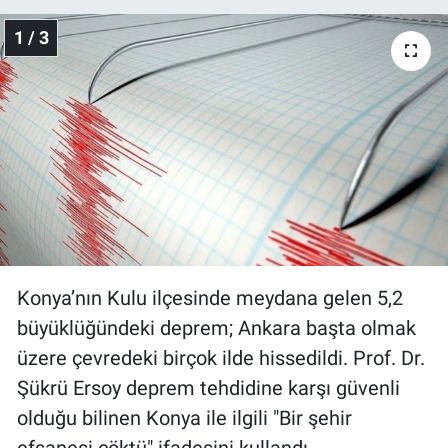
1 / 3
Gündem Özel
Günün görüntüsü
Haber
İlan
Kimdir
Konya’nın Kulu ilçesinde meydana gelen 5,2
Koronavirüs
büyüklüğündeki deprem; Ankara başta olmak
Kültür Sanat
üzere çevredeki birçok ilde hissedildi. Prof. Dr.
Şükrü Ersoy deprem tehdidine karşı güvenli
Ne demişti
olduğu bilinen Konya ile ilgili "Bir şehir