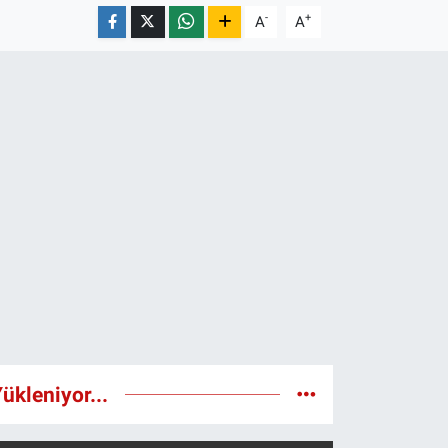
-
+
A
A
ükleniyor...