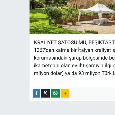
Nedir
Popüler
Programlar
Sağlık
KRALİYET ŞATOSU MU, BEŞİKTAŞ'T
1367'den kalma bir İtalyan kraliyet
Spor
korumasındaki şarap bölgesinde bulu
ikametgahı olan ev ihtişamıyla ilgi ç
Teknoloji
milyon dolar) ya da 93 milyon Türk L
Türkiye'nin Geleceği
Türkiye'nin Gündemi
Yerel Gündem