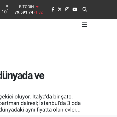
DOLAR
°
10
45,43620
0.02
EURO
53,38690
0.19
STERLİN
61,60380
0.18
G.ALTIN
6862,09000
0.19
BİST100
14.598,00
0
BITCOIN
79.591,74
-1.82
 dünyada ve
ekici oluyor. İtalya’da bir şato,
partman dairesi; İstanbul’da 3 oda
 dünyadaki aynı fiyatta olan evler...