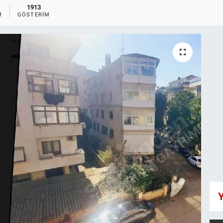
1913
M
GÖSTERIM
Y