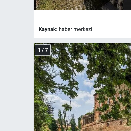
Gündem Özel
Günün görüntüsü
Kaynak:
haber merkezi
Haber
1 / 7
İlan
Kimdir
Koronavirüs
Kültür Sanat
Ne demişti