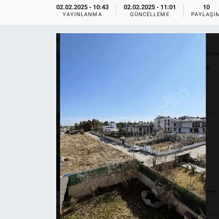
02.02.2025 - 10:43
02.02.2025 - 11:01
10
YAYINLANMA
GÜNCELLEME
PAYLAŞI
Ege'den Esintiler
İletişim
Eğitim
Eğlence
Ekonomi
Forum
Gerçeğin İzinde
Gün Başlıyor
Gün Bitiyor
Gün Ortası