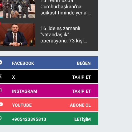
15 Temmuz'da
Cumhurbaşkanı'na
suikast timinde yer alan
firari FETÖ hükümlüsü
10 yıl sonra yakalandı
16 ilde eş zamanlı
“vatandaşlık”
operasyonu: 73 kişi
gözaltına alındı
FACEBOOK
BEĞEN
X
TAKIP ET
INSTAGRAM
TAKIP ET
YOUTUBE
ABONE OL
+905423395813
İLETIŞIM