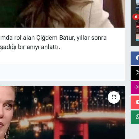
6
ımda rol alan Çiğdem Batur, yıllar sonra
dığı bir anıyı anlattı.