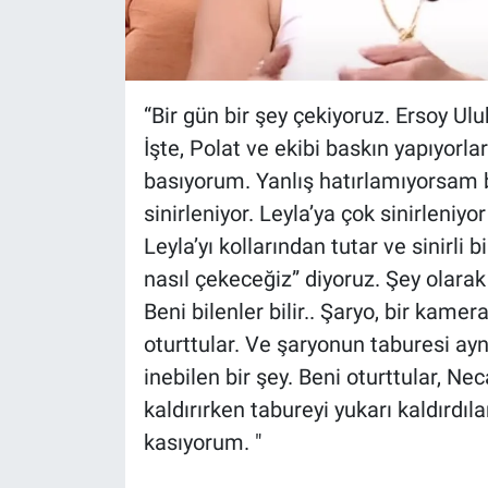
“Bir gün bir şey çekiyoruz. Ersoy Ul
İşte, Polat ve ekibi baskın yapıyorl
basıyorum. Yanlış hatırlamıyorsam b
sinirleniyor. Leyla’ya çok sinirleniyo
Leyla’yı kollarından tutar ve sinirli b
nasıl çekeceğiz” diyoruz. Şey olara
Beni bilenler bilir.. Şaryo, bir kam
oturttular. Ve şaryonun taburesi a
inebilen bir şey. Beni oturttular, Nec
kaldırırken tabureyi yukarı kaldırd
kasıyorum. "