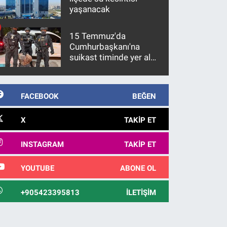
yaşanacak
15 Temmuz'da
Cumhurbaşkanı'na
suikast timinde yer alan
firari FETÖ hükümlüsü
10 yıl sonra yakalandı
FACEBOOK
BEĞEN
X
TAKIP ET
INSTAGRAM
TAKIP ET
YOUTUBE
ABONE OL
+905423395813
İLETIŞIM