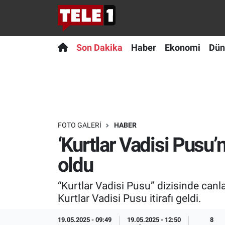
Anında Manşet
Son Dakika
Nöbetçi Eczaneler
Son Dakika
Haber
Ekonomi
Dün
Başka Sohbetler
Haber
Hava Durumu
Belgesel
Ekonomi
Namaz Vakitleri
Bilim turu
Dünya
Trafik Durumu
FOTO GALERI
HABER
‘Kurtlar Vadisi Pusu’n
Bilim ve Teknoloji Evreni
Teknoloji
Süper Lig Puan Durumu ve Fikstür
oldu
Doğa Konuşuyor
Sağlık
Tüm Manşetler
“Kurtlar Vadisi Pusu” dizisinde canl
Dünya
Spor
Son Dakika Haberleri
Kurtlar Vadisi Pusu itirafı geldi.
Ege Saati
Yayın Akışı
Haber Arşivi
19.05.2025 - 09:49
19.05.2025 - 12:50
8