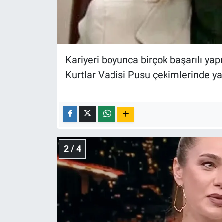
Nedir
Popüler
Programlar
Kariyeri boyunca birçok başarılı yap
Kurtlar Vadisi Pusu çekimlerinde yaşa
Sağlık
Spor
Teknoloji
2 / 4
Türkiye'nin Geleceği
Türkiye'nin Gündemi
Yerel Gündem