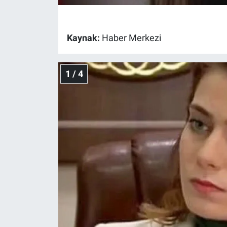
Gündem Özel
Kaynak:
Haber Merkezi
Günün görüntüsü
1 / 4
Haber
İlan
Kimdir
Koronavirüs
Kültür Sanat
Ne demişti