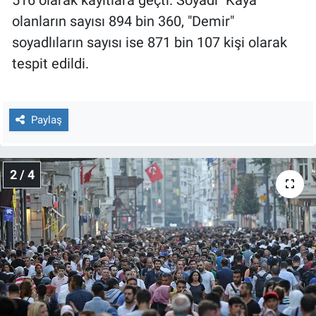
516 olarak kayıtlara geçti. Soyadı "Kaya"
Nedir
olanların sayısı 894 bin 360, "Demir"
Popüler
soyadlıların sayısı ise 871 bin 107 kişi olarak
tespit edildi.
Programlar
Sağlık
Paylaş
Spor
2 / 4
Teknoloji
Türkiye'nin Geleceği
Türkiye'nin Gündemi
Yerel Gündem