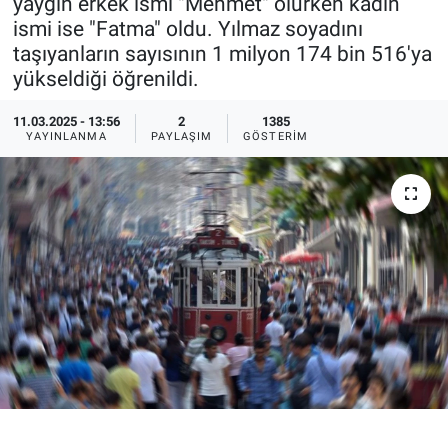
yaygın erkek ismi "Mehmet" olurken kadın
ismi ise "Fatma" oldu. Yılmaz soyadını
Ege'den Esintiler
İletişim
taşıyanların sayısının 1 milyon 174 bin 516'ya
yükseldiği öğrenildi.
Eğitim
11.03.2025 - 13:56
2
1385
Eğlence
YAYINLANMA
PAYLAŞIM
GÖSTERIM
Ekonomi
Forum
Gerçeğin İzinde
Gün Başlıyor
Gün Bitiyor
Gün Ortası