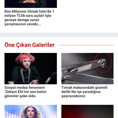
Kim Milyoner Olmak İster'de 1
milyon TL'lik soru açıldı! İşte
geceye damga vuran
yarışmacının cevabı...
Öne Çıkan Galeriler
Sosyal medya fenomeni
Tırnak makasındaki gizemli
‘Zebani Efe’nin son halini
delik! Ne işe yaradığına
görenler şoke oldu
şaşıracaksınız