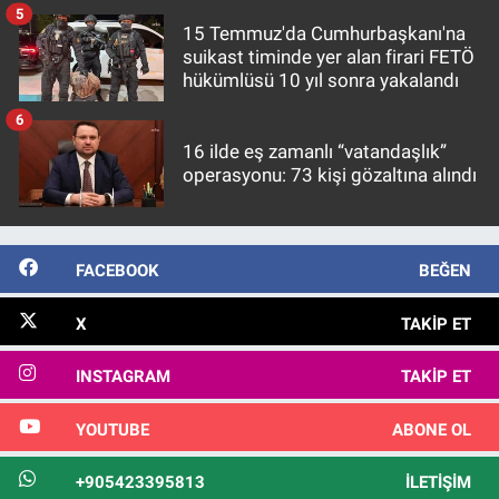
5
15 Temmuz'da Cumhurbaşkanı'na
suikast timinde yer alan firari FETÖ
hükümlüsü 10 yıl sonra yakalandı
6
16 ilde eş zamanlı “vatandaşlık”
operasyonu: 73 kişi gözaltına alındı
FACEBOOK
BEĞEN
X
TAKIP ET
INSTAGRAM
TAKIP ET
YOUTUBE
ABONE OL
+905423395813
İLETIŞIM