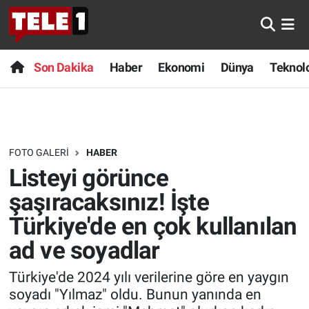
Anında Manşet
Son Dakika
Nöbetçi Eczaneler
Son Dakika
Haber
Ekonomi
Dünya
Teknolo
Başka Sohbetler
Haber
Hava Durumu
Belgesel
Ekonomi
Namaz Vakitleri
FOTO GALERI
HABER
Bilim turu
Dünya
Trafik Durumu
Listeyi görünce
Bilim ve Teknoloji Evreni
Teknoloji
Süper Lig Puan Durumu ve Fikstür
şaşıracaksınız! İşte
Türkiye'de en çok kullanılan
Doğa Konuşuyor
Sağlık
Tüm Manşetler
ad ve soyadlar
Dünya
Spor
Son Dakika Haberleri
Türkiye'de 2024 yılı verilerine göre en yaygın
soyadı "Yılmaz" oldu. Bunun yanında en
Ege Saati
Yayın Akışı
Haber Arşivi