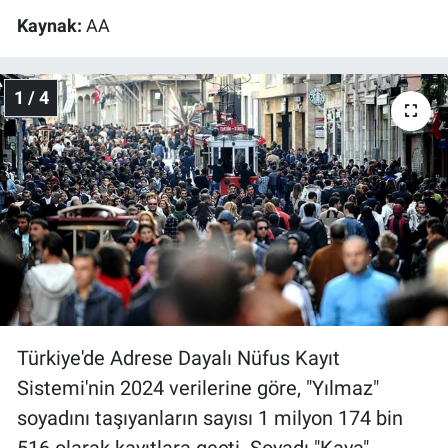
Kaynak:
AA
Gündem Özel
1 / 4
Günün görüntüsü
Haber
İlan
Kimdir
Koronavirüs
Kültür Sanat
Türkiye'de Adrese Dayalı Nüfus Kayıt
Sistemi'nin 2024 verilerine göre, "Yılmaz"
Ne demişti
soyadını taşıyanların sayısı 1 milyon 174 bin