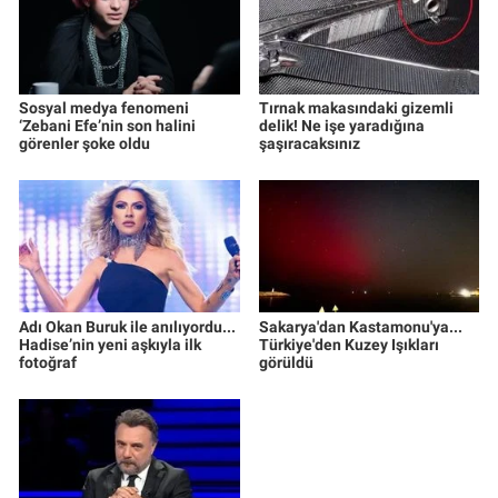
Sosyal medya fenomeni
Tırnak makasındaki gizemli
‘Zebani Efe’nin son halini
delik! Ne işe yaradığına
görenler şoke oldu
şaşıracaksınız
Adı Okan Buruk ile anılıyordu...
Sakarya'dan Kastamonu'ya...
Hadise’nin yeni aşkıyla ilk
Türkiye'den Kuzey Işıkları
fotoğraf
görüldü