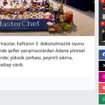
5
6
acılar, haftanın 3. dokunulmazlık oyunu
imde şefler yarışmacılardan Adana yöresel
de; yüksük çorbası, peynirli sıkma,
kebap vardı.