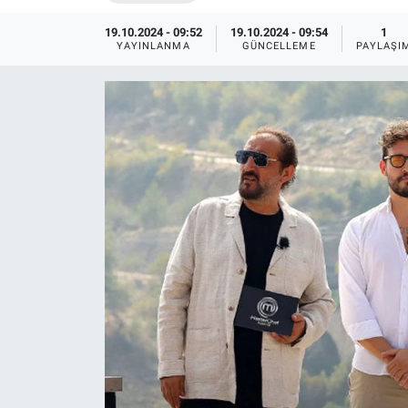
Ege'den Esintiler
İletişim
19.10.2024 - 09:52
19.10.2024 - 09:54
1
YAYINLANMA
GÜNCELLEME
PAYLAŞI
Eğitim
Eğlence
Ekonomi
Forum
Gerçeğin İzinde
Gün Başlıyor
Gün Bitiyor
Gün Ortası