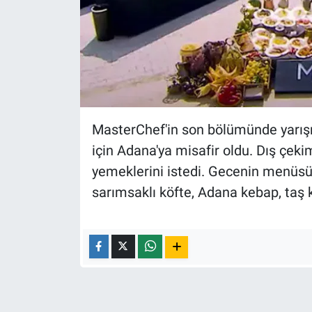
Nedir
Popüler
Programlar
Sağlık
MasterChef'in son bölümünde yarışm
Spor
için Adana'ya misafir oldu. Dış çek
yemeklerini istedi. Gecenin menüsün
Teknoloji
sarımsaklı köfte, Adana kebap, taş 
Türkiye'nin Geleceği
Türkiye'nin Gündemi
Yerel Gündem