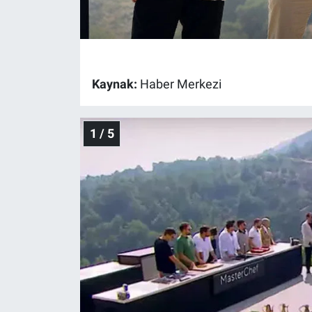
Gündem Özel
Günün görüntüsü
Kaynak:
Haber Merkezi
Haber
1 / 5
İlan
Kimdir
Koronavirüs
Kültür Sanat
Ne demişti