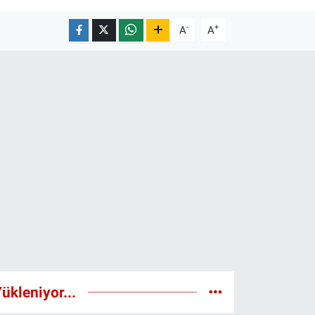
-
+
A
A
ükleniyor...