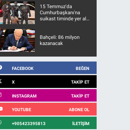
15 Temmuz'da
Cumhurbaşkanı'na
suikast timinde yer alan
firari FETÖ hükümlüsü
10 yıl sonra yakalandı
Bahçeli: 86 milyon
kazanacak
FACEBOOK
BEĞEN
X
TAKIP ET
INSTAGRAM
TAKIP ET
YOUTUBE
ABONE OL
+905423395813
İLETIŞIM