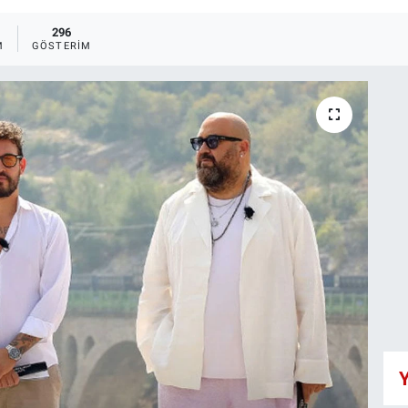
296
M
GÖSTERIM
Y