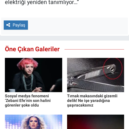
elektriği yeniden tanımlıyor…”
Paylaş
Öne Çıkan Galeriler
Sosyal medya fenomeni
Tırnak makasındaki gizemli
‘Zebani Efe’nin son halini
delik! Ne işe yaradığına
görenler şoke oldu
şaşıracaksınız