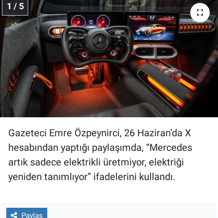
1 / 5
Gündem Özel
Günün görüntüsü
Haber
İlan
Kimdir
Gazeteci Emre Özpeynirci, 26 Haziran’da X
hesabından yaptığı paylaşımda, “Mercedes
Koronavirüs
artık sadece elektrikli üretmiyor, elektriği
Kültür Sanat
yeniden tanımlıyor” ifadelerini kullandı.
Ne demişti
Paylaş