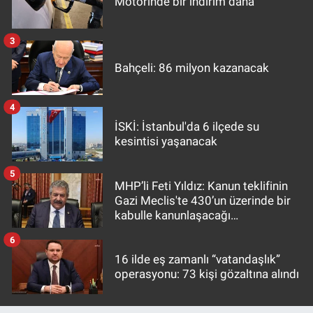
Motorinde bir indirim daha
3
Bahçeli: 86 milyon kazanacak
4
İSKİ: İstanbul'da 6 ilçede su
kesintisi yaşanacak
5
MHP’li Feti Yıldız: Kanun teklifinin
Gazi Meclis'te 430’un üzerinde bir
kabulle kanunlaşacağı
görülmektedir
6
16 ilde eş zamanlı “vatandaşlık”
operasyonu: 73 kişi gözaltına alındı