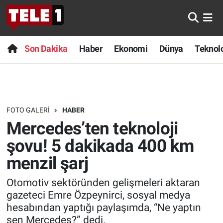
Anında Manşet
Son Dakika
Nöbetçi Eczaneler
Son Dakika
Haber
Ekonomi
Dünya
Teknolo
Başka Sohbetler
Haber
Hava Durumu
Belgesel
Ekonomi
Namaz Vakitleri
FOTO GALERI
HABER
Bilim turu
Dünya
Trafik Durumu
Mercedes’ten teknoloji
Bilim ve Teknoloji Evreni
Teknoloji
Süper Lig Puan Durumu ve Fikstür
şovu! 5 dakikada 400 km
menzil şarj
Doğa Konuşuyor
Sağlık
Tüm Manşetler
Otomotiv sektöründen gelişmeleri aktaran
Dünya
Spor
Son Dakika Haberleri
gazeteci Emre Özpeynirci, sosyal medya
hesabından yaptığı paylaşımda, “Ne yaptın
Ege Saati
Yayın Akışı
Haber Arşivi
sen Mercedes?” dedi.