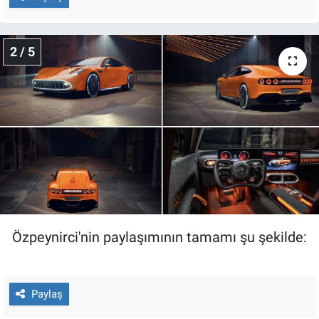
Nedir
Popüler
2 / 5
Programlar
Sağlık
Spor
Teknoloji
Türkiye'nin Geleceği
Özpeynirci'nin paylaşımının tamamı şu şekilde:
Türkiye'nin Gündemi
Paylaş
Yerel Gündem