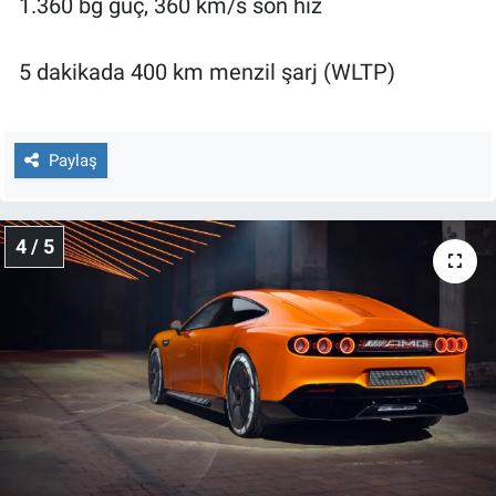
1.360 bg güç, 360 km/s son hız
5 dakikada 400 km menzil şarj (WLTP)
Paylaş
4 / 5