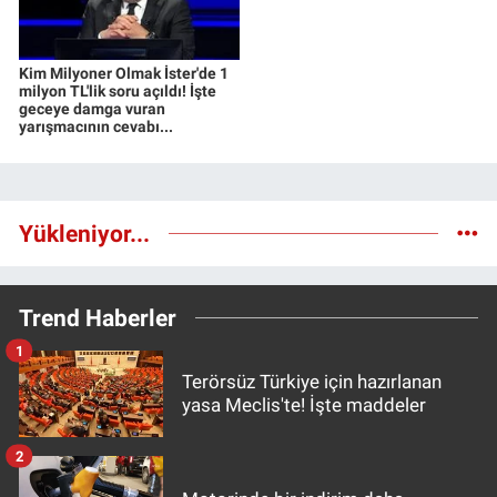
Kim Milyoner Olmak İster'de 1
milyon TL'lik soru açıldı! İşte
geceye damga vuran
yarışmacının cevabı...
Yükleniyor...
Trend Haberler
1
Terörsüz Türkiye için hazırlanan
yasa Meclis'te! İşte maddeler
2