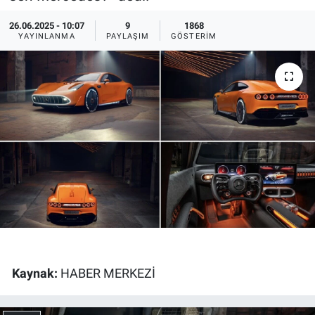
Ege'den Esintiler
İletişim
26.06.2025 - 10:07
9
1868
YAYINLANMA
PAYLAŞIM
GÖSTERIM
Eğitim
Eğlence
Ekonomi
Forum
Gerçeğin İzinde
Gün Başlıyor
Kaynak:
HABER MERKEZİ
Gün Bitiyor
Gün Ortası