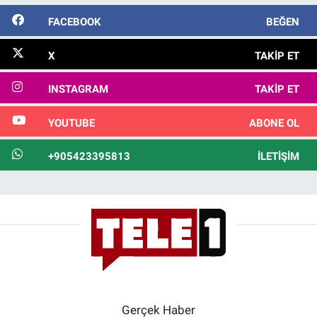
FACEBOOK
BEĞEN
X
TAKIP ET
INSTAGRAM
TAKIP ET
YOUTUBE
ABONE OL
+905423395813
İLETIŞIM
Gerçek Haber