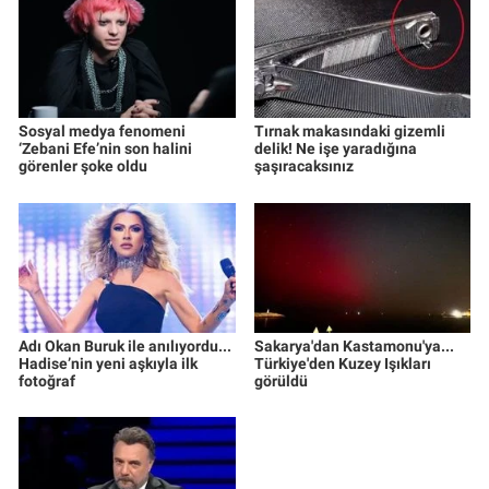
Sosyal medya fenomeni
Tırnak makasındaki gizemli
‘Zebani Efe’nin son halini
delik! Ne işe yaradığına
görenler şoke oldu
şaşıracaksınız
Adı Okan Buruk ile anılıyordu...
Sakarya'dan Kastamonu'ya...
Hadise’nin yeni aşkıyla ilk
Türkiye'den Kuzey Işıkları
fotoğraf
görüldü