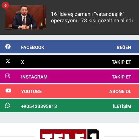
görülmektedir
6
16 ilde eş zamanlı “vatandaşlık”
operasyonu: 73 kişi gözaltına alındı
FACEBOOK
BEĞEN
X
TAKIP ET
INSTAGRAM
TAKIP ET
YOUTUBE
ABONE OL
+905423395813
İLETIŞIM