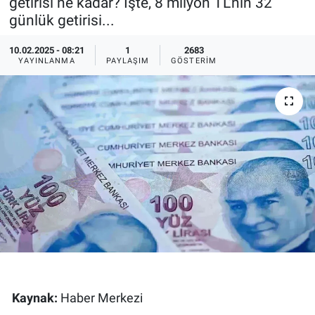
getirisi ne kadar? İşte, 8 milyon TL'nin 32
günlük getirisi...
Ege'den Esintiler
İletişim
10.02.2025 - 08:21
1
2683
Eğitim
YAYINLANMA
PAYLAŞIM
GÖSTERIM
Eğlence
Ekonomi
Forum
Gerçeğin İzinde
Gün Başlıyor
Gün Bitiyor
Kaynak:
Haber Merkezi
Gün Ortası