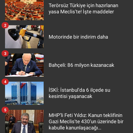
Terörsüz Türkiye için hazırlanan
yasa Meclis'te! İşte maddeler
2
Motorinde bir indirim daha
3
Bahçeli: 86 milyon kazanacak
4
İSKİ: İstanbul'da 6 ilçede su
kesintisi yaşanacak
5
MHP’li Feti Yıldız: Kanun teklifinin
Gazi Meclis'te 430’un üzerinde bir
kabulle kanunlaşacağı