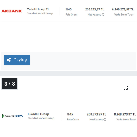
Nedir
Popüler
Programlar
Sağlık
Paylaş
Spor
Teknoloji
3 / 8
Türkiye'nin Geleceği
Türkiye'nin Gündemi
Yerel Gündem