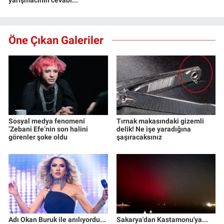
yarışmacının cevabı...
Öne Çıkan Galeriler
Sosyal medya fenomeni
Tırnak makasındaki gizemli
‘Zebani Efe’nin son halini
delik! Ne işe yaradığına
görenler şoke oldu
şaşıracaksınız
Adı Okan Buruk ile anılıyordu...
Sakarya'dan Kastamonu'ya...