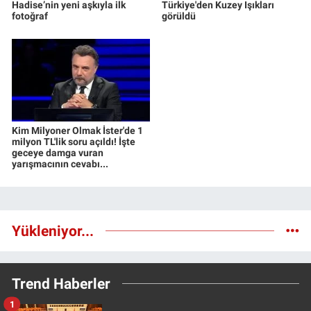
Hadise’nin yeni aşkıyla ilk
Türkiye'den Kuzey Işıkları
fotoğraf
görüldü
Kim Milyoner Olmak İster'de 1
milyon TL'lik soru açıldı! İşte
geceye damga vuran
yarışmacının cevabı...
Yükleniyor...
Trend Haberler
1