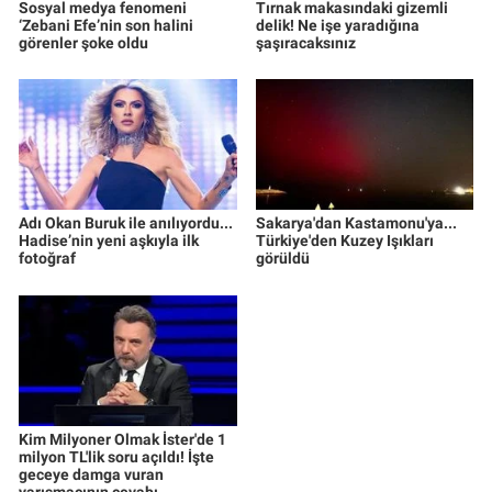
Sosyal medya fenomeni
Tırnak makasındaki gizemli
‘Zebani Efe’nin son halini
delik! Ne işe yaradığına
görenler şoke oldu
şaşıracaksınız
Adı Okan Buruk ile anılıyordu...
Sakarya'dan Kastamonu'ya...
Hadise’nin yeni aşkıyla ilk
Türkiye'den Kuzey Işıkları
fotoğraf
görüldü
Kim Milyoner Olmak İster'de 1
milyon TL'lik soru açıldı! İşte
geceye damga vuran