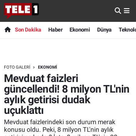
Anında Manşet
Son Dakika
Nöbetçi Eczaneler
Son Dakika
Haber
Ekonomi
Dünya
Teknolo
Başka Sohbetler
Haber
Hava Durumu
Belgesel
Ekonomi
Namaz Vakitleri
FOTO GALERI
EKONOMI
Bilim turu
Dünya
Trafik Durumu
Mevduat faizleri
Bilim ve Teknoloji Evreni
Teknoloji
Süper Lig Puan Durumu ve Fikstür
güncellendi! 8 milyon TL'nin
aylık getirisi dudak
Doğa Konuşuyor
Sağlık
Tüm Manşetler
uçuklattı
Dünya
Spor
Son Dakika Haberleri
Mevduat faizlerindeki son durum merak
konusu oldu. Peki, 8 milyon TL'nin aylık
Ege Saati
Yayın Akışı
Haber Arşivi