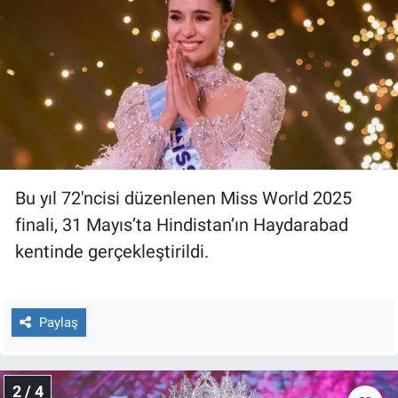
Gündem Özel
Günün görüntüsü
Haber
İlan
Bu yıl 72'ncisi düzenlenen Miss World 2025
Kimdir
finali, 31 Mayıs’ta Hindistan’ın Haydarabad
kentinde gerçekleştirildi.
Koronavirüs
Kültür Sanat
Paylaş
Ne demişti
2 / 4