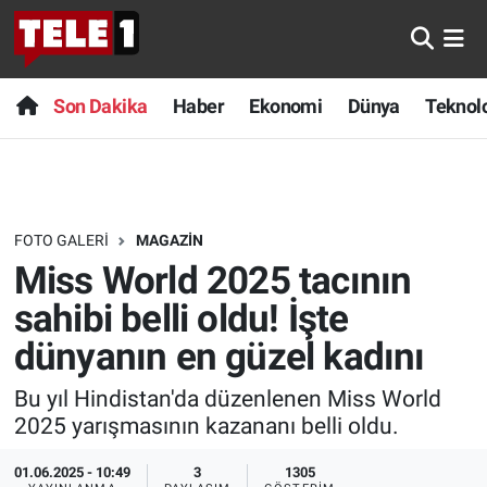
Anında Manşet
Son Dakika
Nöbetçi Eczaneler
Son Dakika
Haber
Ekonomi
Dünya
Teknolo
Başka Sohbetler
Haber
Hava Durumu
Belgesel
Ekonomi
Namaz Vakitleri
FOTO GALERI
MAGAZIN
Bilim turu
Dünya
Trafik Durumu
Miss World 2025 tacının
Bilim ve Teknoloji Evreni
Teknoloji
Süper Lig Puan Durumu ve Fikstür
sahibi belli oldu! İşte
dünyanın en güzel kadını
Doğa Konuşuyor
Sağlık
Tüm Manşetler
Bu yıl Hindistan'da düzenlenen Miss World
Dünya
Spor
Son Dakika Haberleri
2025 yarışmasının kazananı belli oldu.
Ege Saati
Yayın Akışı
Haber Arşivi
01.06.2025 - 10:49
3
1305