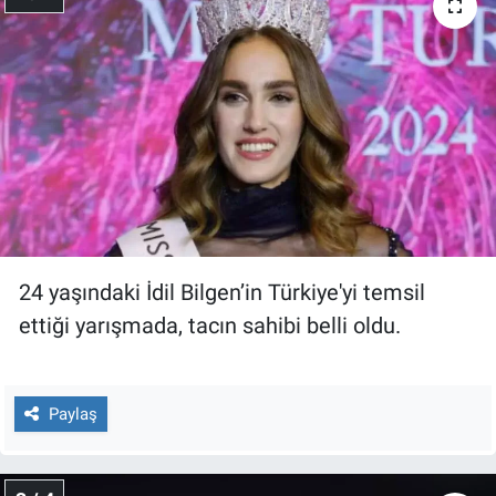
Nedir
Popüler
Programlar
Sağlık
Spor
Teknoloji
24 yaşındaki İdil Bilgen’in Türkiye'yi temsil
ettiği yarışmada, tacın sahibi belli oldu.
Türkiye'nin Geleceği
Türkiye'nin Gündemi
Paylaş
Yerel Gündem