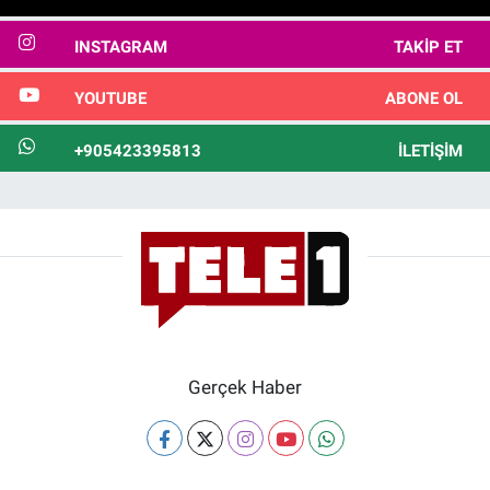
INSTAGRAM
TAKIP ET
YOUTUBE
ABONE OL
+905423395813
İLETIŞIM
Gerçek Haber