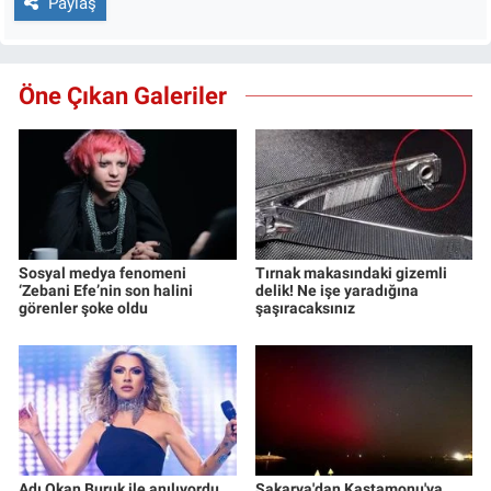
Paylaş
Öne Çıkan Galeriler
Sosyal medya fenomeni
Tırnak makasındaki gizemli
‘Zebani Efe’nin son halini
delik! Ne işe yaradığına
görenler şoke oldu
şaşıracaksınız
Adı Okan Buruk ile anılıyordu...
Sakarya'dan Kastamonu'ya...