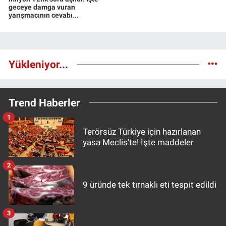
geceye damga vuran
yarışmacının cevabı...
Yükleniyor...
Trend Haberler
1
Terörsüz Türkiye için hazırlanan
yasa Meclis'te! İşte maddeler
2
9 üründe tek tırnaklı eti tespit edildi
3