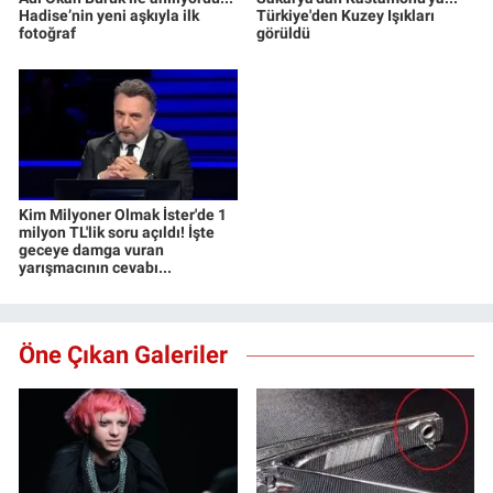
Hadise’nin yeni aşkıyla ilk
Türkiye'den Kuzey Işıkları
fotoğraf
görüldü
Kim Milyoner Olmak İster'de 1
milyon TL'lik soru açıldı! İşte
geceye damga vuran
yarışmacının cevabı...
Öne Çıkan Galeriler