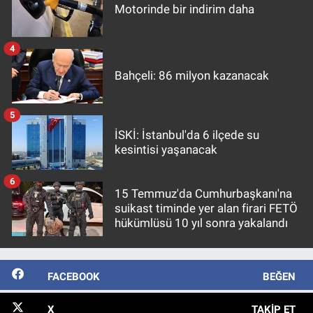
Motorinde bir indirim daha
4
Bahçeli: 86 milyon kazanacak
5
İSKİ: İstanbul'da 6 ilçede su
kesintisi yaşanacak
6
15 Temmuz'da Cumhurbaşkanı'na
suikast timinde yer alan firari FETÖ
hükümlüsü 10 yıl sonra yakalandı
FACEBOOK
BEĞEN
X
TAKIP ET