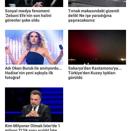
Sosyal medya fenomeni
Tırnak makasındaki gizemli
‘Zebani Efe’nin son halini
delik! Ne işe yaradığına
görenler şoke oldu
şaşıracaksınız
Adı Okan Buruk ile anılıyordu...
Sakarya'dan Kastamonu'ya...
Hadise’nin yeni aşkıyla ilk
Türkiye'den Kuzey Işıkları
fotoğraf
görüldü
Kim Milyoner Olmak İster'de 1
milyon TL'lik soru açıldı! İşte