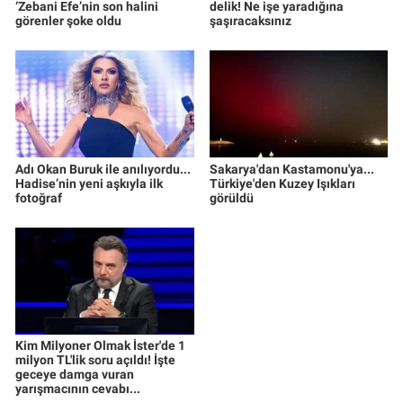
‘Zebani Efe’nin son halini
delik! Ne işe yaradığına
görenler şoke oldu
şaşıracaksınız
Adı Okan Buruk ile anılıyordu...
Sakarya'dan Kastamonu'ya...
Hadise’nin yeni aşkıyla ilk
Türkiye'den Kuzey Işıkları
fotoğraf
görüldü
Kim Milyoner Olmak İster'de 1
milyon TL'lik soru açıldı! İşte
geceye damga vuran
yarışmacının cevabı...