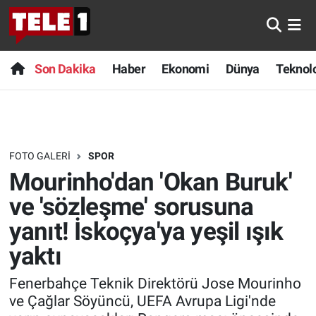
Anında Manşet
Son Dakika
Nöbetçi Eczaneler
Son Dakika
Haber
Ekonomi
Dünya
Teknolo
Başka Sohbetler
Haber
Hava Durumu
Belgesel
Ekonomi
Namaz Vakitleri
FOTO GALERI
SPOR
Bilim turu
Dünya
Trafik Durumu
Mourinho'dan 'Okan Buruk'
Bilim ve Teknoloji Evreni
Teknoloji
Süper Lig Puan Durumu ve Fikstür
ve 'sözleşme' sorusuna
yanıt! İskoçya'ya yeşil ışık
Doğa Konuşuyor
Sağlık
Tüm Manşetler
yaktı
Dünya
Spor
Son Dakika Haberleri
Fenerbahçe Teknik Direktörü Jose Mourinho
ve Çağlar Söyüncü, UEFA Avrupa Ligi'nde
Ege Saati
Yayın Akışı
Haber Arşivi