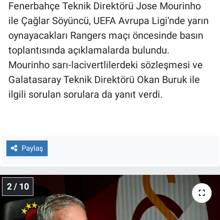
Nedir
Fenerbahçe Teknik Direktörü Jose Mourinho
ile Çağlar Söyüncü, UEFA Avrupa Ligi'nde yarın
Popüler
oynayacakları Rangers maçı öncesinde basın
toplantısında açıklamalarda bulundu.
Programlar
Mourinho sarı-lacivertlilerdeki sözleşmesi ve
Sağlık
Galatasaray Teknik Direktörü Okan Buruk ile
ilgili sorulan sorulara da yanıt verdi.
Spor
Teknoloji
Paylaş
Türkiye'nin Geleceği
Türkiye'nin Gündemi
2 / 10
Yerel Gündem