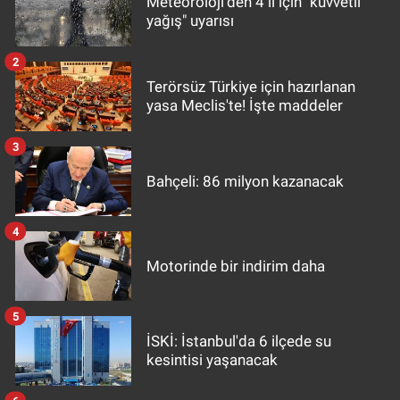
Meteoroloji'den 4 il için "kuvvetli
yağış" uyarısı
2
Terörsüz Türkiye için hazırlanan
yasa Meclis'te! İşte maddeler
3
Bahçeli: 86 milyon kazanacak
4
Motorinde bir indirim daha
5
İSKİ: İstanbul'da 6 ilçede su
kesintisi yaşanacak