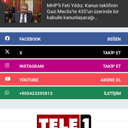
6
MHP’li Feti Yıldız: Kanun teklifinin
Gazi Meclis'te 430’un üzerinde bir
kabulle kanunlaşacağı
görülmektedir
FACEBOOK
BEĞEN
X
TAKIP ET
INSTAGRAM
TAKIP ET
YOUTUBE
ABONE OL
+905423395813
İLETIŞIM