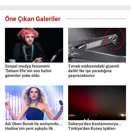
Öne Çıkan Galeriler
Sosyal medya fenomeni
Tırnak makasındaki gizemli
‘Zebani Efe’nin son halini
delik! Ne işe yaradığına
görenler şoke oldu
şaşıracaksınız
Adı Okan Buruk ile anılıyordu...
Sakarya'dan Kastamonu'ya...
Hadise’nin yeni aşkıyla ilk
Türkiye'den Kuzey Işıkları