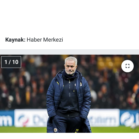
Gündem Özel
Günün görüntüsü
Kaynak:
Haber Merkezi
Haber
1 / 10
İlan
Kimdir
Koronavirüs
Kültür Sanat
Ne demişti