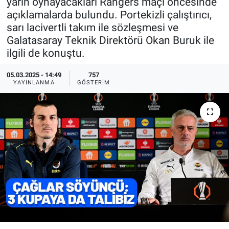
yarın oynayacakları Rangers maçı öncesinde
açıklamalarda bulundu. Portekizli çalıştırıcı,
Ege'den Esintiler
İletişim
sarı lacivertli takım ile sözleşmesi ve
Galatasaray Teknik Direktörü Okan Buruk ile
Eğitim
ilgili de konuştu.
Eğlence
05.03.2025 - 14:49
757
YAYINLANMA
GÖSTERIM
Ekonomi
Forum
Gerçeğin İzinde
Gün Başlıyor
Gün Bitiyor
Gün Ortası