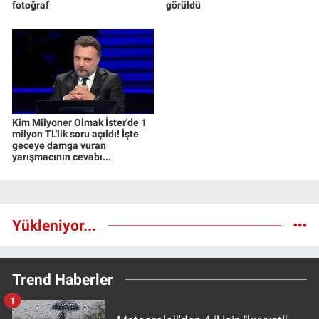
fotoğraf
görüldü
Kim Milyoner Olmak İster'de 1
milyon TL'lik soru açıldı! İşte
geceye damga vuran
yarışmacının cevabı...
Yükleniyor...
Trend Haberler
1