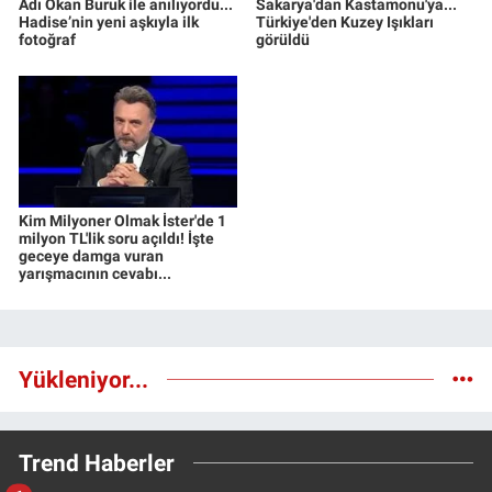
Adı Okan Buruk ile anılıyordu...
Sakarya'dan Kastamonu'ya...
Hadise’nin yeni aşkıyla ilk
Türkiye'den Kuzey Işıkları
fotoğraf
görüldü
Kim Milyoner Olmak İster'de 1
milyon TL'lik soru açıldı! İşte
geceye damga vuran
yarışmacının cevabı...
Yükleniyor...
Trend Haberler