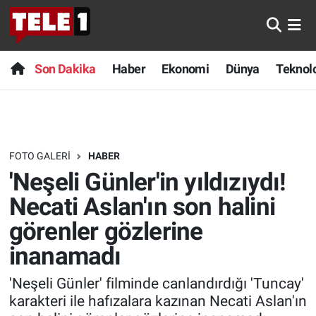
Anında Manşet
Son Dakika
Nöbetçi Eczaneler
Son Dakika
Haber
Ekonomi
Dünya
Teknolo
Başka Sohbetler
Haber
Hava Durumu
Belgesel
Ekonomi
Namaz Vakitleri
FOTO GALERI
HABER
Bilim turu
Dünya
Trafik Durumu
'Neşeli Günler'in yıldızıydı!
Bilim ve Teknoloji Evreni
Teknoloji
Süper Lig Puan Durumu ve Fikstür
Necati Aslan'ın son halini
görenler gözlerine
Doğa Konuşuyor
Sağlık
Tüm Manşetler
inanamadı
Dünya
Spor
Son Dakika Haberleri
'Neşeli Günler' filminde canlandırdığı 'Tuncay'
karakteri ile hafızalara kazınan Necati Aslan'ın
Ege Saati
Yayın Akışı
Haber Arşivi