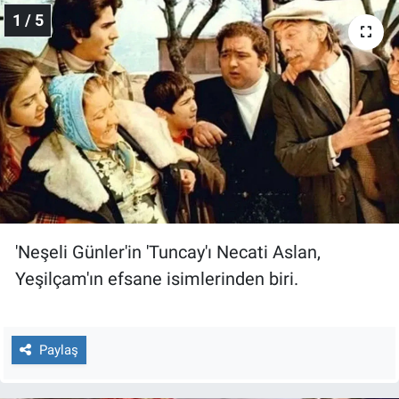
1 / 5
Gündem Özel
Günün görüntüsü
Haber
İlan
Kimdir
'Neşeli Günler'in 'Tuncay'ı Necati Aslan,
Koronavirüs
Yeşilçam'ın efsane isimlerinden biri.
Kültür Sanat
Paylaş
Ne demişti