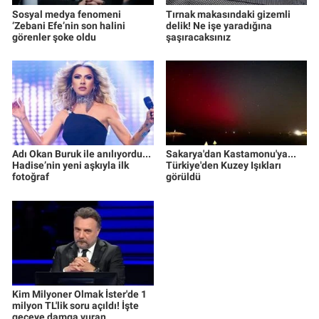
Sosyal medya fenomeni
Tırnak makasındaki gizemli
‘Zebani Efe’nin son halini
delik! Ne işe yaradığına
görenler şoke oldu
şaşıracaksınız
Adı Okan Buruk ile anılıyordu...
Sakarya'dan Kastamonu'ya...
Hadise’nin yeni aşkıyla ilk
Türkiye'den Kuzey Işıkları
fotoğraf
görüldü
Kim Milyoner Olmak İster'de 1
milyon TL'lik soru açıldı! İşte
geceye damga vuran