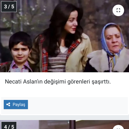
Yerel Yaşam
3 / 5
Canlı Yayın
Necati Aslan'ın değişimi görenleri şaşırttı.
Paylaş
4 / 5