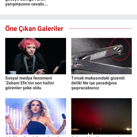
yarışmacının cevabı...
Öne Çıkan Galeriler
Sosyal medya fenomeni
Tırnak makasındaki gizemli
‘Zebani Efe’nin son halini
delik! Ne işe yaradığına
görenler şoke oldu
şaşıracaksınız