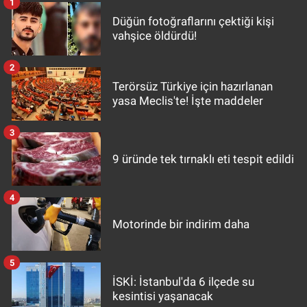
1
Düğün fotoğraflarını çektiği kişi
vahşice öldürdü!
2
Terörsüz Türkiye için hazırlanan
yasa Meclis'te! İşte maddeler
3
9 üründe tek tırnaklı eti tespit edildi
4
Motorinde bir indirim daha
5
İSKİ: İstanbul'da 6 ilçede su
kesintisi yaşanacak