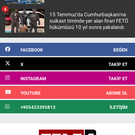
6
15 Temmuz'da Cumhurbaşkanı'na
suikast timinde yer alan firari FETÖ
hükümlüsü 10 yıl sonra yakalandı
FACEBOOK
BEĞEN
X
TAKIP ET
INSTAGRAM
TAKIP ET
YOUTUBE
ABONE OL
+905423395813
İLETIŞIM