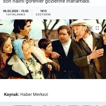
son halini görenler gözlerine inanamadı.
Ege'den Esintiler
İletişim
06.03.2025 - 15:03
1815
YAYINLANMA
GÖSTERIM
Eğitim
Eğlence
Ekonomi
Forum
Gerçeğin İzinde
Gün Başlıyor
Gün Bitiyor
Kaynak:
Haber Merkezi
Gün Ortası