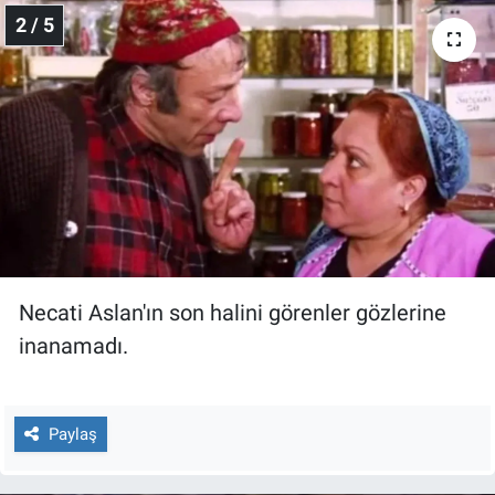
Nedir
2 / 5
Popüler
Programlar
Sağlık
Spor
Teknoloji
Necati Aslan'ın son halini görenler gözlerine
inanamadı.
Türkiye'nin Geleceği
Türkiye'nin Gündemi
Paylaş
Yerel Gündem