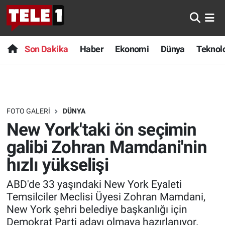
Anında Manşet
Son Dakika
Nöbetçi Eczaneler
Son Dakika
Haber
Ekonomi
Dünya
Teknolo
Başka Sohbetler
Haber
Hava Durumu
Belgesel
Ekonomi
Namaz Vakitleri
FOTO GALERI
DÜNYA
Bilim turu
Dünya
Trafik Durumu
New York'taki ön seçimin
Bilim ve Teknoloji Evreni
Teknoloji
Süper Lig Puan Durumu ve Fikstür
galibi Zohran Mamdani'nin
hızlı yükselişi
Doğa Konuşuyor
Sağlık
Tüm Manşetler
ABD'de 33 yaşındaki New York Eyaleti
Dünya
Spor
Son Dakika Haberleri
Temsilciler Meclisi Üyesi Zohran Mamdani,
New York şehri belediye başkanlığı için
Ege Saati
Yayın Akışı
Haber Arşivi
Demokrat Parti adayı olmaya hazırlanıyor.