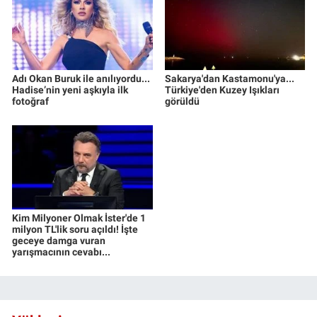
Adı Okan Buruk ile anılıyordu...
Sakarya'dan Kastamonu'ya...
Hadise’nin yeni aşkıyla ilk
Türkiye'den Kuzey Işıkları
fotoğraf
görüldü
Kim Milyoner Olmak İster'de 1
milyon TL'lik soru açıldı! İşte
geceye damga vuran
yarışmacının cevabı...