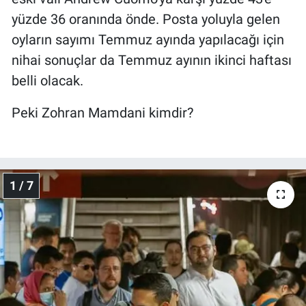
yüzde 36 oranında önde. Posta yoluyla gelen
Gündem Özel
oyların sayımı Temmuz ayında yapılacağı için
nihai sonuçlar da Temmuz ayının ikinci haftası
Günün görüntüsü
belli olacak.
Haber
Peki Zohran Mamdani kimdir?
İlan
Kimdir
1 / 7
Koronavirüs
Kültür Sanat
Ne demişti