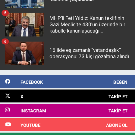
5
MHP’li Feti Yıldız: Kanun teklifinin
Gazi Meclis'te 430’un üzerinde bir
kabulle kanunlaşacağı
görülmektedir
6
16 ilde eş zamanlı “vatandaşlık”
operasyonu: 73 kişi gözaltına alındı
FACEBOOK
BEĞEN
X
TAKIP ET
INSTAGRAM
TAKIP ET
YOUTUBE
ABONE OL