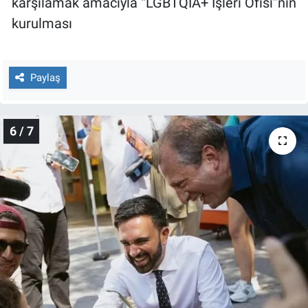
karşılamak amacıyla “LGBTQIA+ İşleri Ofisi”nin
kurulması
Paylaş
6 / 7