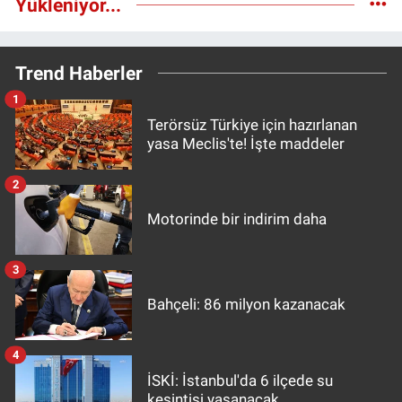
Yükleniyor...
Trend Haberler
1
Terörsüz Türkiye için hazırlanan
yasa Meclis'te! İşte maddeler
2
Motorinde bir indirim daha
3
Bahçeli: 86 milyon kazanacak
4
İSKİ: İstanbul'da 6 ilçede su
kesintisi yaşanacak