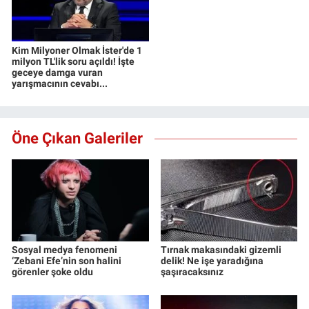
Kim Milyoner Olmak İster'de 1
milyon TL'lik soru açıldı! İşte
geceye damga vuran
yarışmacının cevabı...
Öne Çıkan Galeriler
Sosyal medya fenomeni
Tırnak makasındaki gizemli
‘Zebani Efe’nin son halini
delik! Ne işe yaradığına
görenler şoke oldu
şaşıracaksınız