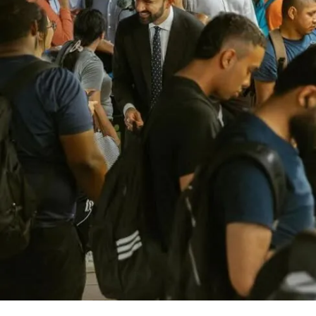
Nedir
Popüler
Programlar
Sağlık
Spor
Teknoloji
Türkiye'nin Geleceği
Türkiye'nin Gündemi
Yerel Gündem