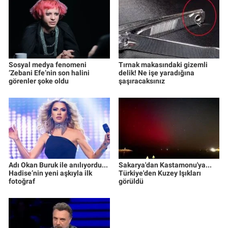
Sosyal medya fenomeni
Tırnak makasındaki gizemli
‘Zebani Efe’nin son halini
delik! Ne işe yaradığına
görenler şoke oldu
şaşıracaksınız
Adı Okan Buruk ile anılıyordu...
Sakarya'dan Kastamonu'ya...
Hadise’nin yeni aşkıyla ilk
Türkiye'den Kuzey Işıkları
fotoğraf
görüldü