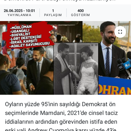
Ege'den Esintiler
İletişim
26.06.2025 - 10:01
1
400
YAYINLANMA
PAYLAŞIM
GÖSTERIM
Eğitim
Eğlence
Ekonomi
Forum
Gerçeğin İzinde
Gün Başlıyor
Oyların yüzde 95'inin sayıldığı Demokrat ön
seçimlerinde Mamdani, 2021'de cinsel taciz
Gün Bitiyor
iddialarının ardından görevinden istifa eden
Gün Ortası
eski vali Andrew Cuomo'ya karşı yüzde 43'e