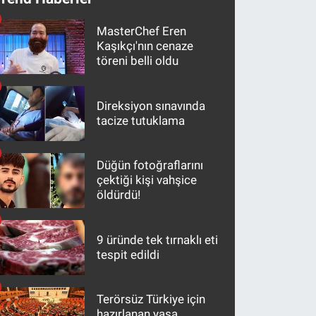
MasterChef Eren
Kaşıkçı'nın cenaze
töreni belli oldu
Direksiyon sınavında
tacize tutuklama
Düğün fotoğraflarını
çektiği kişi vahşice
öldürdü!
9 üründe tek tırnaklı eti
tespit edildi
Terörsüz Türkiye için
hazırlanan yasa