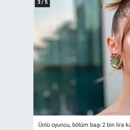
3 / 5
Ünlü oyuncu, bölüm başı 2 bin lira k