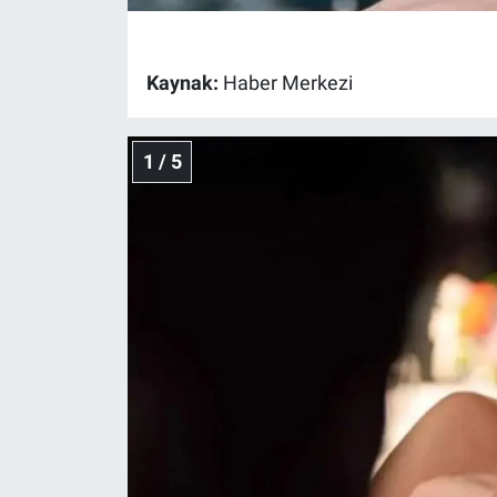
Gündem Özel
Kaynak:
Haber Merkezi
Günün görüntüsü
1 / 5
Haber
İlan
Kimdir
Koronavirüs
Kültür Sanat
Ne demişti