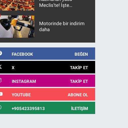
Meclis'te! İşte
maddeler
Motorinde bir indirim
daha
FACEBOOK
BEĞEN
X
TAKIP ET
INSTAGRAM
TAKIP ET
YOUTUBE
ABONE OL
+905423395813
İLETIŞIM