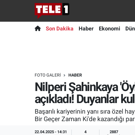
Anında Manşet
Son Dakika
Nöbetçi Eczaneler
Son Dakika
Haber
Ekonomi
Dün
Başka Sohbetler
Haber
Hava Durumu
Belgesel
Ekonomi
Namaz Vakitleri
Bilim turu
Dünya
Trafik Durumu
FOTO GALERI
HABER
Nilperi Şahinkaya 'Öy
Bilim ve Teknoloji Evreni
Teknoloji
Süper Lig Puan Durumu ve Fikstür
açıkladı! Duyanlar ku
Doğa Konuşuyor
Sağlık
Tüm Manşetler
Başarılı kariyerinin yanı sıra özel ha
Dünya
Spor
Son Dakika Haberleri
Bir Geçer Zaman Ki'de kazandığı pa
Ege Saati
Yayın Akışı
Haber Arşivi
22.04.2025 - 14:31
4
2887