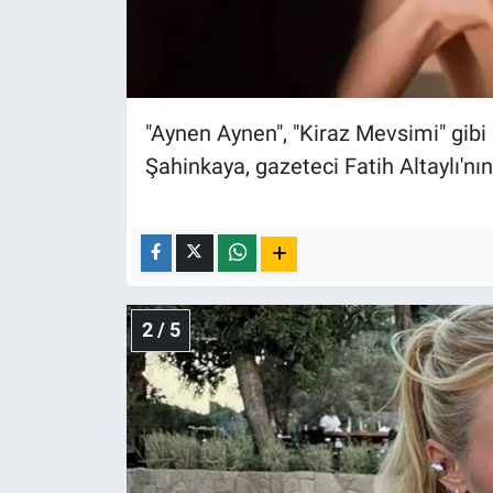
Nedir
Popüler
Programlar
"Aynen Aynen", "Kiraz Mevsimi" gibi 
Şahinkaya, gazeteci Fatih Altaylı'n
Sağlık
Spor
Teknoloji
2 / 5
Türkiye'nin Geleceği
Türkiye'nin Gündemi
Yerel Gündem