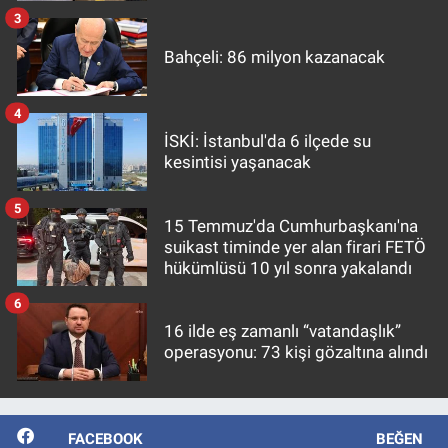
3
Bahçeli: 86 milyon kazanacak
4
İSKİ: İstanbul'da 6 ilçede su
kesintisi yaşanacak
5
15 Temmuz'da Cumhurbaşkanı'na
suikast timinde yer alan firari FETÖ
hükümlüsü 10 yıl sonra yakalandı
6
16 ilde eş zamanlı “vatandaşlık”
operasyonu: 73 kişi gözaltına alındı
FACEBOOK
BEĞEN