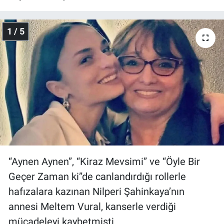
Gündem Özel
1 / 5
Günün görüntüsü
Haber
İlan
Kimdir
Koronavirüs
“Aynen Aynen”, “Kiraz Mevsimi” ve “Öyle Bir
Geçer Zaman ki”de canlandırdığı rollerle
Kültür Sanat
hafızalara kazınan Nilperi Şahinkaya’nın
Ne demişti
annesi Meltem Vural, kanserle verdiği
mücadeleyi kaybetmişti.