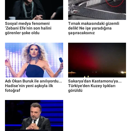
Sosyal medya fenomeni
Tırnak makasındaki gizemli
‘Zebani Efe’nin son halini
delik! Ne işe yaradığına
görenler şoke oldu
şaşıracaksınız
Adı Okan Buruk ile anılıyordu...
Sakarya'dan Kastamonu'ya...
Hadise’nin yeni aşkıyla ilk
Türkiye'den Kuzey Işıkları
fotoğraf
görüldü