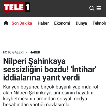
Anında Manşet
Son Dakika
Nöbetçi Eczaneler
Son Dakika
Haber
Ekonomi
Dünya
Teknolo
Başka Sohbetler
Haber
Hava Durumu
Belgesel
Ekonomi
Namaz Vakitleri
FOTO GALERI
HABER
Bilim turu
Dünya
Trafik Durumu
Nilperi Şahinkaya
Bilim ve Teknoloji Evreni
Teknoloji
Süper Lig Puan Durumu ve Fikstür
sessizliğini bozdu! 'İntihar'
iddialarına yanıt verdi
Doğa Konuşuyor
Sağlık
Tüm Manşetler
Kariyeri boyunca birçok başarılı yapımda rol
Dünya
Spor
Son Dakika Haberleri
alan Nilperi Şahinkaya, annesinin hayatını
kaybetmesinin ardından sosyal medya
Ege Saati
Yayın Akışı
Haber Arşivi
hesabından yaptığı paylaşımla