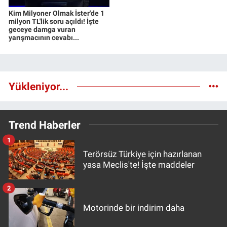
Kim Milyoner Olmak İster'de 1
milyon TL'lik soru açıldı! İşte
geceye damga vuran
yarışmacının cevabı...
Yükleniyor...
Trend Haberler
1
Terörsüz Türkiye için hazırlanan
yasa Meclis'te! İşte maddeler
2
Motorinde bir indirim daha