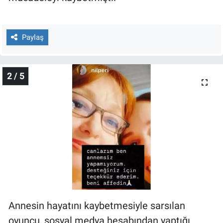
Nedir
Popüler
Paylaş
Programlar
2 / 5
Sağlık
Spor
Teknoloji
Türkiye'nin Geleceği
Türkiye'nin Gündemi
Annesin hayatını kaybetmesiyle sarsılan
Yerel Gündem
oyuncu, sosyal medya hesabından yaptığı