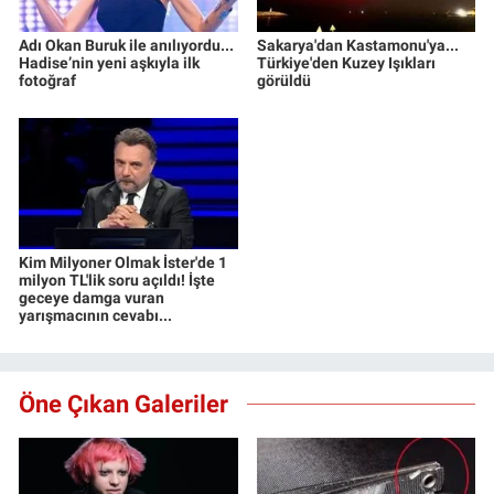
Adı Okan Buruk ile anılıyordu...
Sakarya'dan Kastamonu'ya...
Hadise’nin yeni aşkıyla ilk
Türkiye'den Kuzey Işıkları
fotoğraf
görüldü
Kim Milyoner Olmak İster'de 1
milyon TL'lik soru açıldı! İşte
geceye damga vuran
yarışmacının cevabı...
Öne Çıkan Galeriler