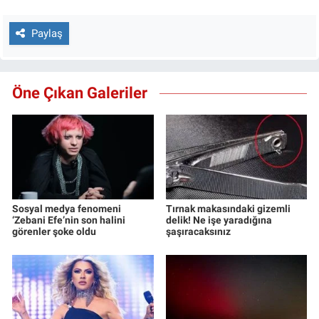
Paylaş
Öne Çıkan Galeriler
Sosyal medya fenomeni
Tırnak makasındaki gizemli
‘Zebani Efe’nin son halini
delik! Ne işe yaradığına
görenler şoke oldu
şaşıracaksınız