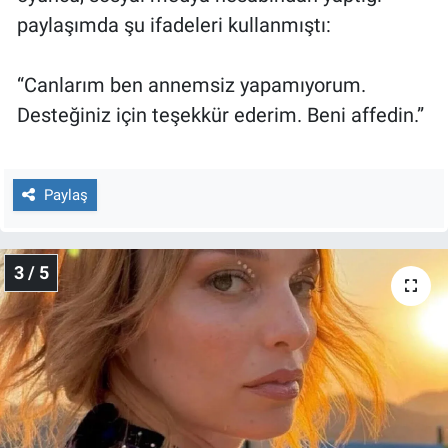
Yerel Yaşam
paylaşımda şu ifadeleri kullanmıştı:
Canlı Yayın
“Canlarım ben annemsiz yapamıyorum.
Desteğiniz için teşekkür ederim. Beni affedin.”
Paylaş
3 / 5