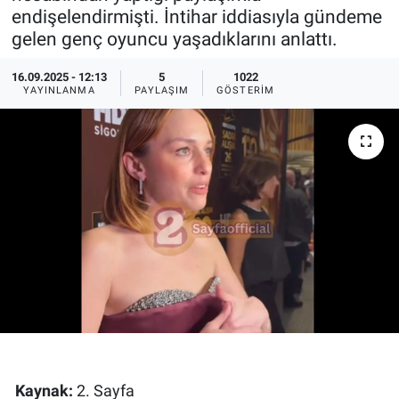
endişelendirmişti. İntihar iddiasıyla gündeme
Ege'den Esintiler
İletişim
gelen genç oyuncu yaşadıklarını anlattı.
Eğitim
16.09.2025 - 12:13
5
1022
YAYINLANMA
PAYLAŞIM
GÖSTERIM
Eğlence
Ekonomi
Forum
Gerçeğin İzinde
Gün Başlıyor
Gün Bitiyor
Kaynak:
2. Sayfa
Gün Ortası