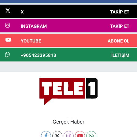
X
TAKIP ET
INSTAGRAM
TAKIP ET
YOUTUBE
ABONE OL
+905423395813
İLETIŞIM
Gerçek Haber