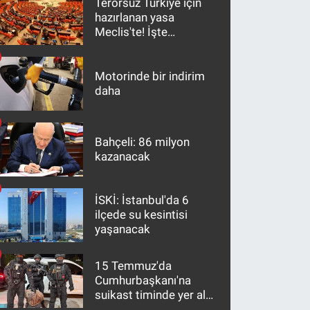
Terörsüz Türkiye için
hazırlanan yasa
Meclis'te! İşte
maddeler
Motorinde bir indirim
daha
Bahçeli: 86 milyon
kazanacak
İSKİ: İstanbul'da 6
ilçede su kesintisi
yaşanacak
15 Temmuz'da
Cumhurbaşkanı'na
suikast timinde yer alan
firari FETÖ hükümlüsü