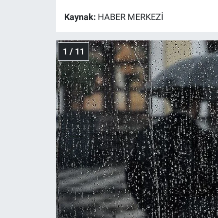
Kaynak:
HABER MERKEZİ
Gündem Özel
Günün görüntüsü
1 / 11
Haber
İlan
Kimdir
Koronavirüs
Kültür Sanat
Ne demişti