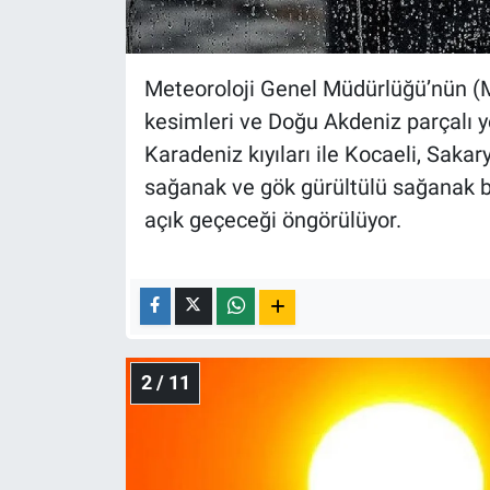
Nedir
Popüler
Meteoroloji Genel Müdürlüğü’nün (
Programlar
kesimleri ve Doğu Akdeniz parçalı ye
Karadeniz kıyıları ile Kocaeli, Sakar
Sağlık
sağanak ve gök gürültülü sağanak be
açık geçeceği öngörülüyor.
Spor
Teknoloji
Türkiye'nin Geleceği
2 / 11
Türkiye'nin Gündemi
Yerel Gündem