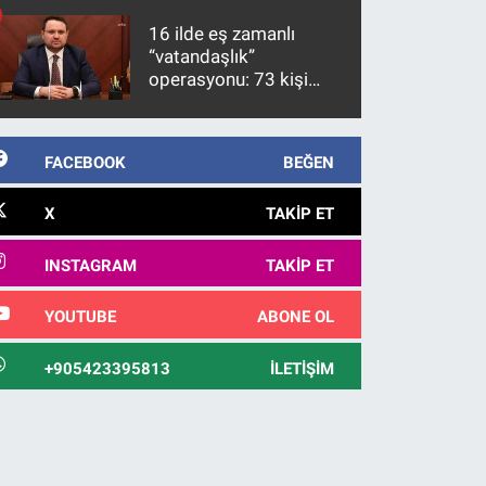
10 yıl sonra yakalandı
16 ilde eş zamanlı
“vatandaşlık”
operasyonu: 73 kişi
gözaltına alındı
FACEBOOK
BEĞEN
X
TAKIP ET
INSTAGRAM
TAKIP ET
YOUTUBE
ABONE OL
+905423395813
İLETIŞIM