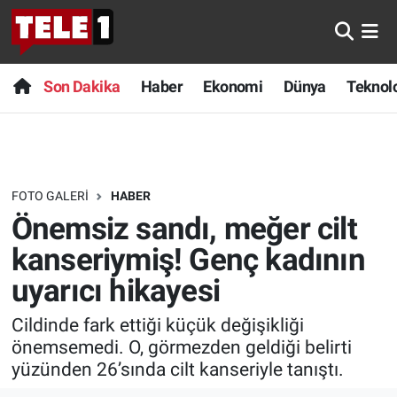
Anında Manşet
Son Dakika
Nöbetçi Eczaneler
Son Dakika
Haber
Ekonomi
Dünya
Teknolo
Başka Sohbetler
Haber
Hava Durumu
Belgesel
Ekonomi
Namaz Vakitleri
FOTO GALERI
HABER
Bilim turu
Dünya
Trafik Durumu
Önemsiz sandı, meğer cilt
Bilim ve Teknoloji Evreni
Teknoloji
Süper Lig Puan Durumu ve Fikstür
kanseriymiş! Genç kadının
uyarıcı hikayesi
Doğa Konuşuyor
Sağlık
Tüm Manşetler
Cildinde fark ettiği küçük değişikliği
Dünya
Spor
Son Dakika Haberleri
önemsemedi. O, görmezden geldiği belirti
yüzünden 26’sında cilt kanseriyle tanıştı.
Ege Saati
Yayın Akışı
Haber Arşivi