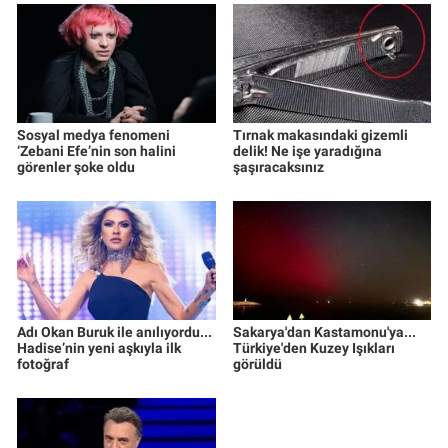
Sosyal medya fenomeni
Tırnak makasındaki gizemli
‘Zebani Efe’nin son halini
delik! Ne işe yaradığına
görenler şoke oldu
şaşıracaksınız
Adı Okan Buruk ile anılıyordu...
Sakarya'dan Kastamonu'ya...
Hadise’nin yeni aşkıyla ilk
Türkiye'den Kuzey Işıkları
fotoğraf
görüldü