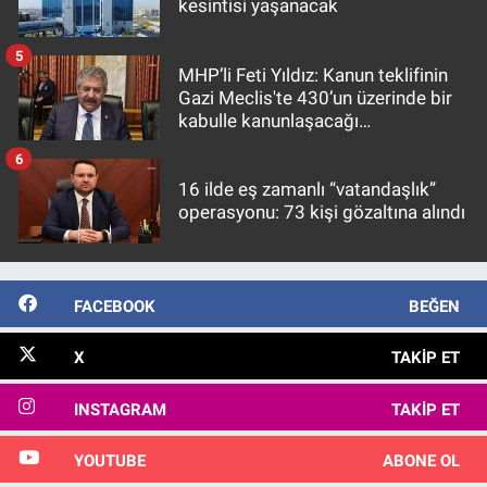
kesintisi yaşanacak
5
MHP’li Feti Yıldız: Kanun teklifinin
Gazi Meclis'te 430’un üzerinde bir
kabulle kanunlaşacağı
görülmektedir
6
16 ilde eş zamanlı “vatandaşlık”
operasyonu: 73 kişi gözaltına alındı
FACEBOOK
BEĞEN
X
TAKIP ET
INSTAGRAM
TAKIP ET
YOUTUBE
ABONE OL