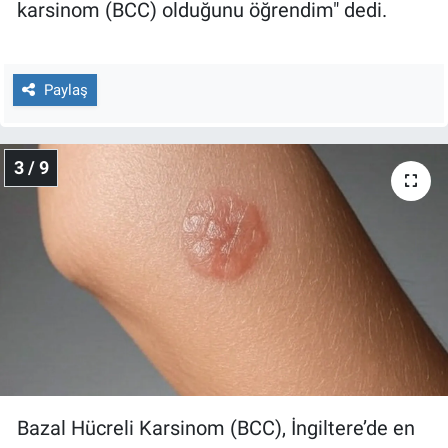
karsinom (BCC) olduğunu öğrendim" dedi.
Yerel Yaşam
Canlı Yayın
Paylaş
3 / 9
Bazal Hücreli Karsinom (BCC), İngiltere’de en