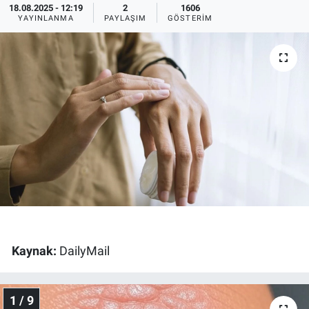
18.08.2025 - 12:19
2
1606
YAYINLANMA
PAYLAŞIM
GÖSTERIM
Ege'den Esintiler
İletişim
Eğitim
Eğlence
Ekonomi
Forum
Gerçeğin İzinde
Gün Başlıyor
Kaynak:
DailyMail
Gün Bitiyor
1 / 9
Gün Ortası