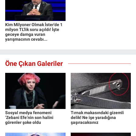
Kim Milyoner Olmak İster'de 1
milyon TL'lik soru açıldı! İşte
geceye damga vuran
yarışmacının cevabı...
Öne Çıkan Galeriler
Sosyal medya fenomeni
Tırnak makasındaki gizemli
‘Zebani Efe’nin son halini
delik! Ne işe yaradığına
görenler şoke oldu
şaşıracaksınız