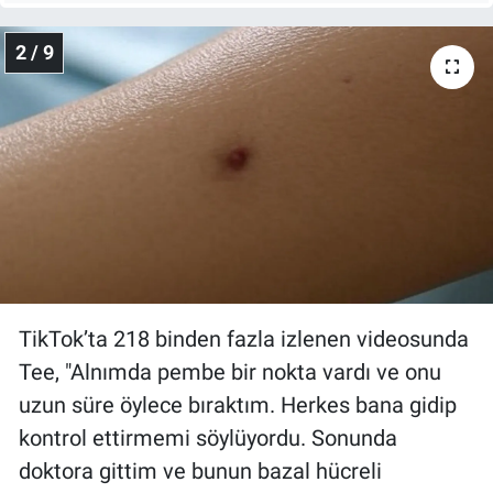
Nedir
2 / 9
Popüler
Programlar
Sağlık
Spor
Teknoloji
TikTok’ta 218 binden fazla izlenen videosunda
Türkiye'nin Geleceği
Tee, "Alnımda pembe bir nokta vardı ve onu
Türkiye'nin Gündemi
uzun süre öylece bıraktım. Herkes bana gidip
kontrol ettirmemi söylüyordu. Sonunda
Yerel Gündem
doktora gittim ve bunun bazal hücreli