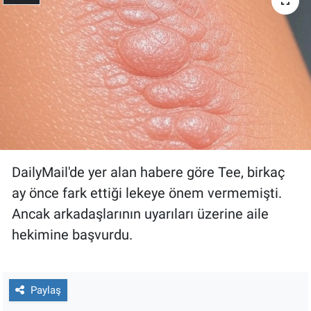
Gündem Özel
Günün görüntüsü
Haber
İlan
DailyMail'de yer alan habere göre Tee, birkaç
Kimdir
ay önce fark ettiği lekeye önem vermemişti.
Koronavirüs
Ancak arkadaşlarının uyarıları üzerine aile
hekimine başvurdu.
Kültür Sanat
Ne demişti
Paylaş