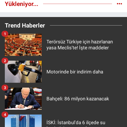
Yükleniyor...
Trend Haberler
1
Terörsüz Türkiye için hazırlanan
yasa Meclis'te! İşte maddeler
2
Motorinde bir indirim daha
3
Bahçeli: 86 milyon kazanacak
4
İSKİ: İstanbul'da 6 ilçede su