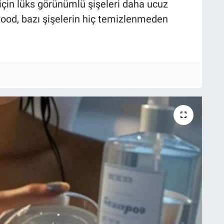
 için lüks görünümlü şişeleri daha ucuz
wood, bazı şişelerin hiç temizlenmeden