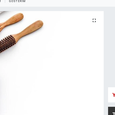
M
GÖSTERIM
Y