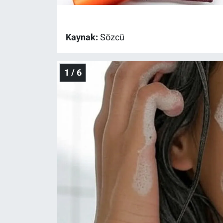
Gündem Özel
Kaynak:
Sözcü
Günün görüntüsü
1 / 6
Haber
İlan
Kimdir
Koronavirüs
Kültür Sanat
Ne demişti