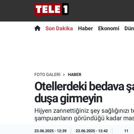
Anında Manşet
Son Dakika
Nöbetçi Eczaneler
Son Dakika
Haber
Ekonomi
Dün
Başka Sohbetler
Haber
Hava Durumu
Belgesel
Ekonomi
Namaz Vakitleri
Bilim turu
Dünya
Trafik Durumu
FOTO GALERI
HABER
Otellerdeki bedava şa
Bilim ve Teknoloji Evreni
Teknoloji
Süper Lig Puan Durumu ve Fikstür
duşa girmeyin
Doğa Konuşuyor
Sağlık
Tüm Manşetler
Hijyen zannettiğiniz şey sağlığınızı t
Dünya
Spor
Son Dakika Haberleri
şampuanların göründüğü kadar masu
Ege Saati
Yayın Akışı
Haber Arşivi
23.06.2025 - 12:39
23.06.2025 - 12:42
11