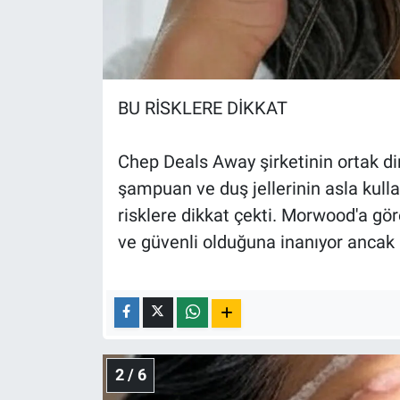
Nedir
Popüler
Programlar
BU RİSKLERE DİKKAT
Sağlık
Chep Deals Away şirketinin ortak d
şampuan ve duş jellerinin asla kull
Spor
risklere dikkat çekti. Morwood'a gör
Teknoloji
ve güvenli olduğuna inanıyor ancak
Türkiye'nin Geleceği
Türkiye'nin Gündemi
Yerel Gündem
2 / 6