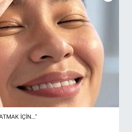
TMAK İÇİN..."