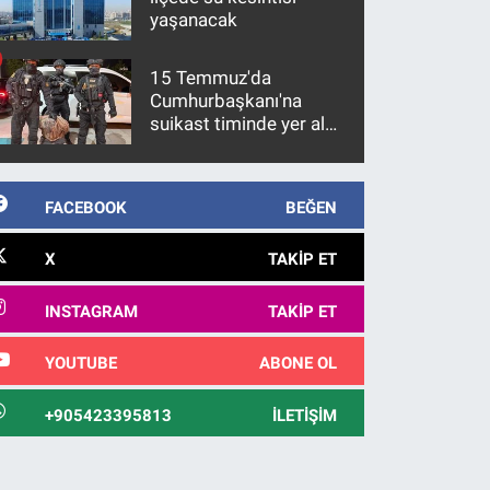
yaşanacak
15 Temmuz'da
Cumhurbaşkanı'na
suikast timinde yer alan
firari FETÖ hükümlüsü
10 yıl sonra yakalandı
FACEBOOK
BEĞEN
X
TAKIP ET
INSTAGRAM
TAKIP ET
YOUTUBE
ABONE OL
+905423395813
İLETIŞIM