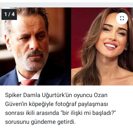
Gündem Özel
1 / 4
Günün görüntüsü
Haber
İlan
Kimdir
Koronavirüs
Spiker Damla Uğurtürk'ün oyuncu Ozan
Güven'in köpeğiyle fotoğraf paylaşması
Kültür Sanat
sonrası ikili arasında "bir ilişki mi başladı?"
Ne demişti
sorusunu gündeme getirdi.