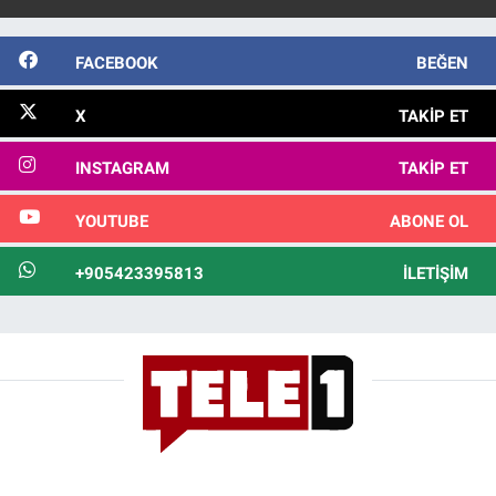
FACEBOOK
BEĞEN
X
TAKIP ET
INSTAGRAM
TAKIP ET
YOUTUBE
ABONE OL
+905423395813
İLETIŞIM