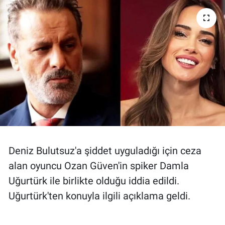
Ege'den Esintiler
İletişim
Eğitim
Eğlence
Ekonomi
Forum
Gerçeğin İzinde
Deniz Bulutsuz'a şiddet uyguladığı için ceza
alan oyuncu Ozan Güven'in spiker Damla
Gün Başlıyor
Uğurtürk ile birlikte olduğu iddia edildi.
Uğurtürk'ten konuyla ilgili açıklama geldi.
Gün Bitiyor
Gün Ortası