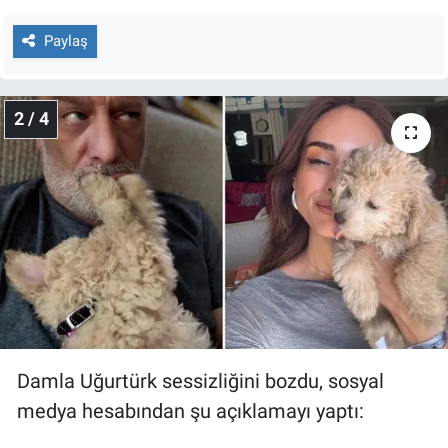
Nedir
Paylaş
Popüler
Programlar
2 / 4
Sağlık
Spor
Teknoloji
Türkiye'nin Geleceği
Türkiye'nin Gündemi
Damla Uğurtürk sessizliğini bozdu, sosyal
medya hesabından şu açıklamayı yaptı:
Yerel Gündem