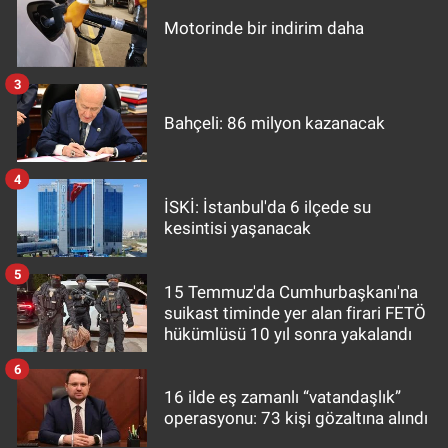
Motorinde bir indirim daha
3
Bahçeli: 86 milyon kazanacak
4
İSKİ: İstanbul'da 6 ilçede su
kesintisi yaşanacak
5
15 Temmuz'da Cumhurbaşkanı'na
suikast timinde yer alan firari FETÖ
hükümlüsü 10 yıl sonra yakalandı
6
16 ilde eş zamanlı “vatandaşlık”
operasyonu: 73 kişi gözaltına alındı