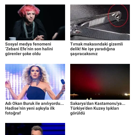
Sosyal medya fenomeni
Tırnak makasındaki gizemli
‘Zebani Efe’nin son halini
delik! Ne işe yaradığına
görenler şoke oldu
şaşıracaksınız
Adı Okan Buruk ile anılıyordu...
Sakarya'dan Kastamonu'ya...
Hadise’nin yeni aşkıyla ilk
Türkiye'den Kuzey Işıkları
fotoğraf
görüldü