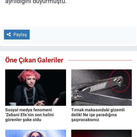
ayrıldığını duyurmuştu.
Paylaş
Öne Çıkan Galeriler
Sosyal medya fenomeni
Tırnak makasındaki gizemli
‘Zebani Efe’nin son halini
delik! Ne işe yaradığına
görenler şoke oldu
şaşıracaksınız