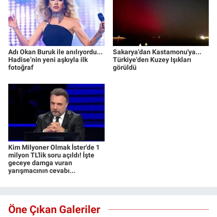
Adı Okan Buruk ile anılıyordu...
Sakarya'dan Kastamonu'ya...
Hadise’nin yeni aşkıyla ilk
Türkiye'den Kuzey Işıkları
fotoğraf
görüldü
Kim Milyoner Olmak İster'de 1
milyon TL'lik soru açıldı! İşte
geceye damga vuran
yarışmacının cevabı...
Öne Çıkan Galeriler