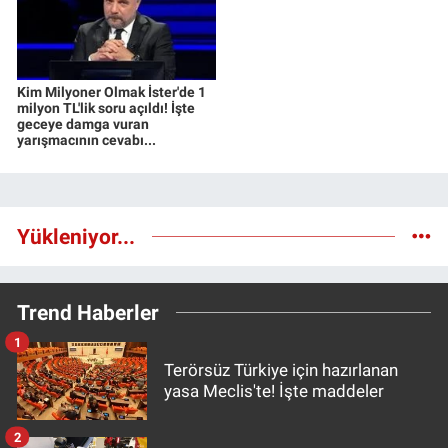
Kim Milyoner Olmak İster'de 1
milyon TL'lik soru açıldı! İşte
geceye damga vuran
yarışmacının cevabı...
Yükleniyor...
Trend Haberler
1
Terörsüz Türkiye için hazırlanan
yasa Meclis'te! İşte maddeler
2