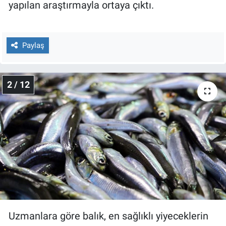
Nedir
yapılan araştırmayla ortaya çıktı.
Popüler
Paylaş
Programlar
Sağlık
2 / 12
Spor
Teknoloji
Türkiye'nin Geleceği
Türkiye'nin Gündemi
Yerel Gündem
Uzmanlara göre balık, en sağlıklı yiyeceklerin