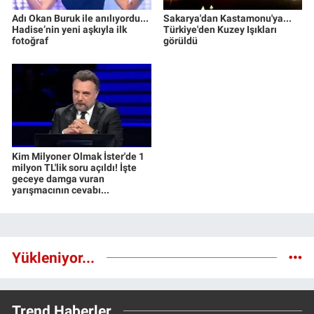
Adı Okan Buruk ile anılıyordu...
Sakarya'dan Kastamonu'ya...
Hadise’nin yeni aşkıyla ilk
Türkiye'den Kuzey Işıkları
fotoğraf
görüldü
Kim Milyoner Olmak İster'de 1
milyon TL'lik soru açıldı! İşte
geceye damga vuran
yarışmacının cevabı...
Yükleniyor...
Trend Haberler