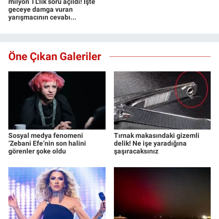
milyon TL'lik soru açıldı! İşte
geceye damga vuran
yarışmacının cevabı...
Öne Çıkan Galeriler
Sosyal medya fenomeni
Tırnak makasındaki gizemli
‘Zebani Efe’nin son halini
delik! Ne işe yaradığına
görenler şoke oldu
şaşıracaksınız