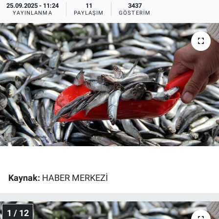
25.09.2025 - 11:24
11
3437
YAYINLANMA
PAYLAŞIM
GÖSTERIM
Ege'den Esintiler
İletişim
Eğitim
Eğlence
Ekonomi
Forum
Gerçeğin İzinde
Gün Başlıyor
Kaynak:
HABER MERKEZİ
Gün Bitiyor
1 / 12
Gün Ortası