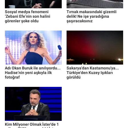
Sosyal medya fenomeni
Tırnak makasındaki gizemli
‘Zebani Efe’nin son halini
delik! Ne işe yaradığına
görenler şoke oldu
şaşıracaksınız
Adı Okan Buruk ile anılıyordu...
Sakarya'dan Kastamonu'ya...
Hadise’nin yeni aşkıyla ilk
Türkiye'den Kuzey Işıkları
fotoğraf
görüldü
Kim Milyoner Olmak İster'de 1