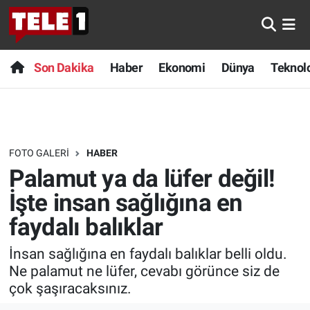
Anında Manşet
Son Dakika
Nöbetçi Eczaneler
Son Dakika
Haber
Ekonomi
Dünya
Teknolo
Başka Sohbetler
Haber
Hava Durumu
Belgesel
Ekonomi
Namaz Vakitleri
FOTO GALERI
HABER
Bilim turu
Dünya
Trafik Durumu
Palamut ya da lüfer değil!
Bilim ve Teknoloji Evreni
Teknoloji
Süper Lig Puan Durumu ve Fikstür
İşte insan sağlığına en
faydalı balıklar
Doğa Konuşuyor
Sağlık
Tüm Manşetler
İnsan sağlığına en faydalı balıklar belli oldu.
Dünya
Spor
Son Dakika Haberleri
Ne palamut ne lüfer, cevabı görünce siz de
çok şaşıracaksınız.
Ege Saati
Yayın Akışı
Haber Arşivi