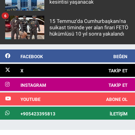
kesintisi yaşanacak
6
15 Temmuz'da Cumhurbaşkanı'na
suikast timinde yer alan firari FETÖ
hükümlüsü 10 yıl sonra yakalandı
FACEBOOK
BEĞEN
X
TAKIP ET
INSTAGRAM
TAKIP ET
YOUTUBE
ABONE OL
+905423395813
İLETIŞIM