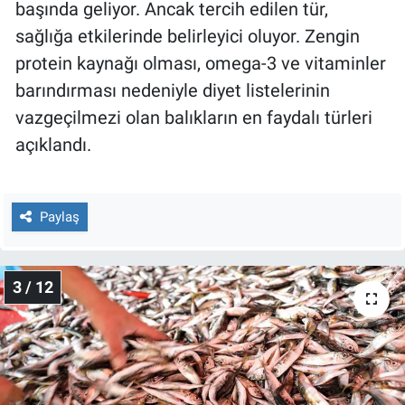
başında geliyor. Ancak tercih edilen tür,
Yerel Yaşam
sağlığa etkilerinde belirleyici oluyor. Zengin
protein kaynağı olması, omega-3 ve vitaminler
Canlı Yayın
barındırması nedeniyle diyet listelerinin
vazgeçilmezi olan balıkların en faydalı türleri
açıklandı.
Paylaş
3 / 12