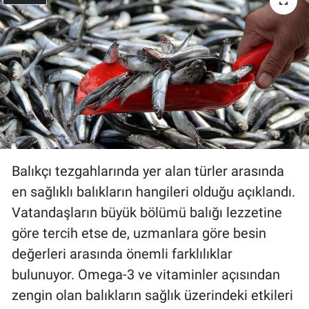
Gündem Özel
Günün görüntüsü
Haber
İlan
Balıkçı tezgahlarında yer alan türler arasında
Kimdir
en sağlıklı balıkların hangileri olduğu açıklandı.
Koronavirüs
Vatandaşların büyük bölümü balığı lezzetine
göre tercih etse de, uzmanlara göre besin
Kültür Sanat
değerleri arasında önemli farklılıklar
bulunuyor. Omega-3 ve vitaminler açısından
Ne demişti
zengin olan balıkların sağlık üzerindeki etkileri