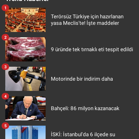
1
Terörsüz Türkiye için hazırlanan
yasa Meclis'te! İşte maddeler
2
9 üründe tek tırnaklı eti tespit edildi
3
Motorinde bir indirim daha
4
Bahçeli: 86 milyon kazanacak
5
İSKİ: İstanbul'da 6 ilçede su