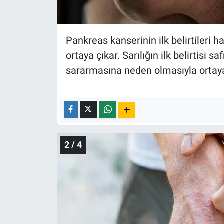
Nedir
Popüler
Pankreas kanserinin ilk belirtileri 
Programlar
ortaya çıkar. Sarılığın ilk belirtisi sa
sararmasına neden olmasıyla ortaya
Sağlık
Spor
Teknoloji
2 / 4
Türkiye'nin Geleceği
Türkiye'nin Gündemi
Yerel Gündem