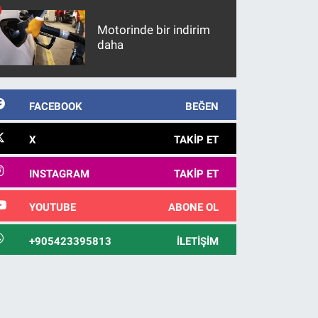
Motorinde bir indirim
daha
FACEBOOK
BEĞEN
X
TAKIP ET
INSTAGRAM
TAKIP ET
YOUTUBE
ABONE OL
+905423395813
İLETIŞIM