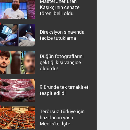
MasterChef Eren
Kaşıkçı'nın cenaze
töreni belli oldu
Direksiyon sınavında
tacize tutuklama
Düğün fotoğraflarını
çektiği kişi vahşice
öldürdü!
9 üründe tek tırnaklı eti
tespit edildi
Terörsüz Türkiye için
hazırlanan yasa
Meclis'te! İşte
maddeler