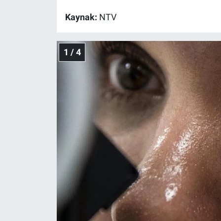
Kaynak:
NTV
Gündem Özel
Günün görüntüsü
1 / 4
Haber
İlan
Kimdir
Koronavirüs
Kültür Sanat
Ne demişti