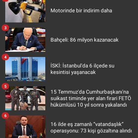
Motorinde bir indirim daha
3
Bahçeli: 86 milyon kazanacak
4
İSKİ: İstanbul'da 6 ilçede su
kesintisi yaşanacak
5
15 Temmuz'da Cumhurbaşkanı'na
suikast timinde yer alan firari FETÖ
hükümlüsü 10 yıl sonra yakalandı
6
16 ilde eş zamanlı “vatandaşlık”
operasyonu: 73 kişi gözaltına alındı