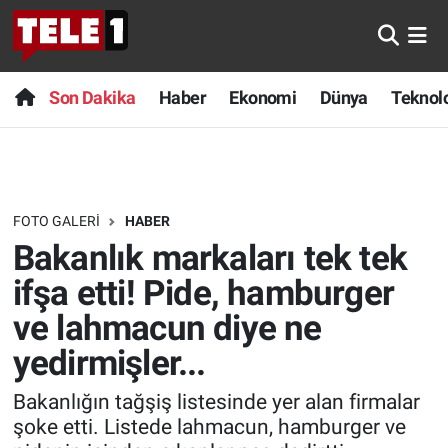
Anında Manşet
Son Dakika
Nöbetçi Eczaneler
Son Dakika
Haber
Ekonomi
Dünya
Teknolo
Başka Sohbetler
Haber
Hava Durumu
Belgesel
Ekonomi
Namaz Vakitleri
FOTO GALERI
HABER
Bilim turu
Dünya
Trafik Durumu
Bakanlık markaları tek tek
Bilim ve Teknoloji Evreni
Teknoloji
Süper Lig Puan Durumu ve Fikstür
ifşa etti! Pide, hamburger
ve lahmacun diye ne
Doğa Konuşuyor
Sağlık
Tüm Manşetler
yedirmişler...
Dünya
Spor
Son Dakika Haberleri
Bakanlığın tağşiş listesinde yer alan firmalar
şoke etti. Listede lahmacun, hamburger ve
Ege Saati
Yayın Akışı
Haber Arşivi