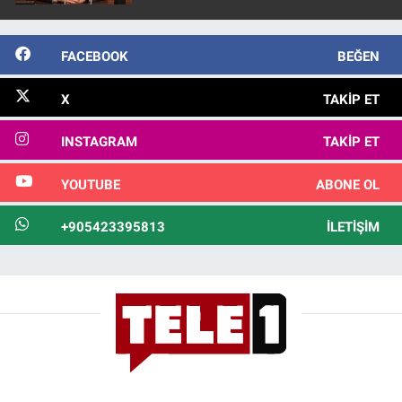
FACEBOOK
BEĞEN
X
TAKIP ET
INSTAGRAM
TAKIP ET
YOUTUBE
ABONE OL
+905423395813
İLETIŞIM