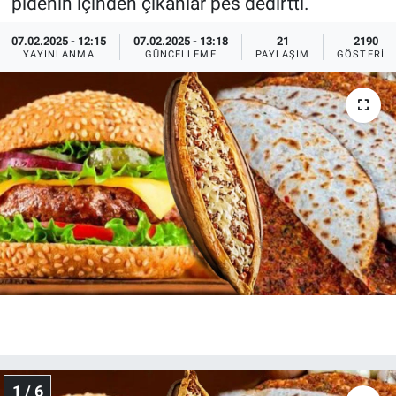
pidenin içinden çıkanlar pes dedirtti.
Ege'den Esintiler
İletişim
07.02.2025 - 12:15
07.02.2025 - 13:18
21
2190
YAYINLANMA
GÜNCELLEME
PAYLAŞIM
GÖSTERIM
Eğitim
Eğlence
Ekonomi
Forum
Gerçeğin İzinde
Gün Başlıyor
Gün Bitiyor
1 / 6
Gün Ortası