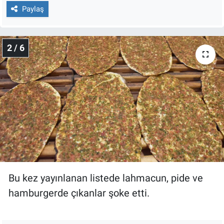
Nedir
Paylaş
Popüler
2 / 6
Programlar
Sağlık
Spor
Teknoloji
Türkiye'nin Geleceği
Bu kez yayınlanan listede lahmacun, pide ve
Türkiye'nin Gündemi
hamburgerde çıkanlar şoke etti.
Yerel Gündem