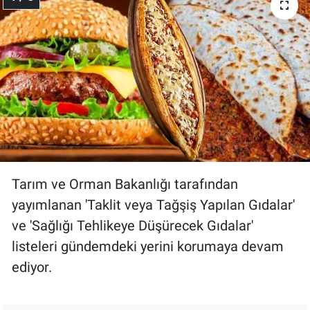
Gündem Özel
Günün görüntüsü
Haber
İlan
Kimdir
Tarım ve Orman Bakanlığı tarafından
yayımlanan 'Taklit veya Tağşiş Yapılan Gıdalar'
Koronavirüs
ve 'Sağlığı Tehlikeye Düşürecek Gıdalar'
Kültür Sanat
listeleri gündemdeki yerini korumaya devam
ediyor.
Ne demişti