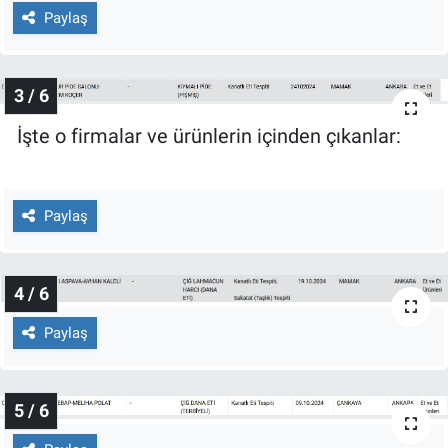
Yerel Yaşam
Paylaş
Canlı Yayın
3 / 6
İşte o firmalar ve ürünlerin içinden çıkanlar:
Paylaş
4 / 6
Paylaş
5 / 6