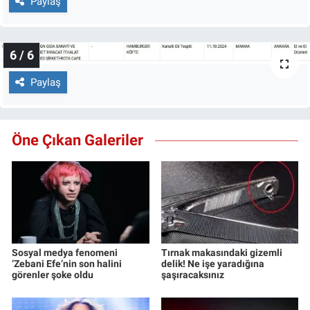
Paylaş
6 / 6
Paylaş
Öne Çıkan Galeriler
Sosyal medya fenomeni
Tırnak makasındaki gizemli
‘Zebani Efe’nin son halini
delik! Ne işe yaradığına
görenler şoke oldu
şaşıracaksınız