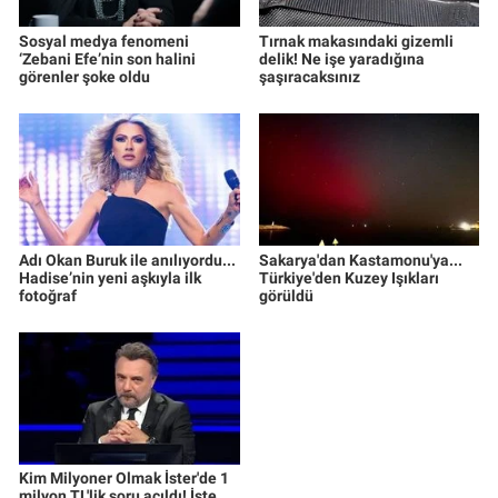
Sosyal medya fenomeni
Tırnak makasındaki gizemli
‘Zebani Efe’nin son halini
delik! Ne işe yaradığına
görenler şoke oldu
şaşıracaksınız
Adı Okan Buruk ile anılıyordu...
Sakarya'dan Kastamonu'ya...
Hadise’nin yeni aşkıyla ilk
Türkiye'den Kuzey Işıkları
fotoğraf
görüldü
Kim Milyoner Olmak İster'de 1
milyon TL'lik soru açıldı! İşte