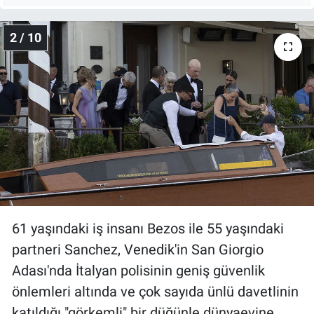
Nedir
2 / 10
Popüler
Programlar
Sağlık
Spor
Teknoloji
Türkiye'nin Geleceği
61 yaşındaki iş insanı Bezos ile 55 yaşındaki
partneri Sanchez, Venedik'in San Giorgio
Türkiye'nin Gündemi
Adası'nda İtalyan polisinin geniş güvenlik
önlemleri altında ve çok sayıda ünlü davetlinin
Yerel Gündem
katıldığı "görkemli" bir düğünle dünyaevine