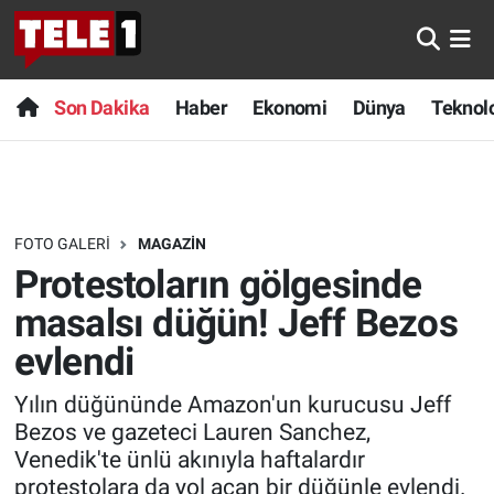
Anında Manşet
Son Dakika
Nöbetçi Eczaneler
Son Dakika
Haber
Ekonomi
Dünya
Teknolo
Başka Sohbetler
Haber
Hava Durumu
Belgesel
Ekonomi
Namaz Vakitleri
FOTO GALERI
MAGAZIN
Bilim turu
Dünya
Trafik Durumu
Protestoların gölgesinde
Bilim ve Teknoloji Evreni
Teknoloji
Süper Lig Puan Durumu ve Fikstür
masalsı düğün! Jeff Bezos
evlendi
Doğa Konuşuyor
Sağlık
Tüm Manşetler
Yılın düğününde Amazon'un kurucusu Jeff
Dünya
Spor
Son Dakika Haberleri
Bezos ve gazeteci Lauren Sanchez,
Venedik'te ünlü akınıyla haftalardır
Ege Saati
Yayın Akışı
Haber Arşivi
protestolara da yol açan bir düğünle evlendi.