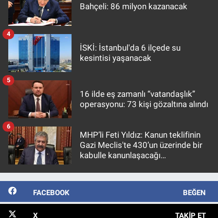
Bahçeli: 86 milyon kazanacak
4
İSKİ: İstanbul'da 6 ilçede su
kesintisi yaşanacak
5
16 ilde eş zamanlı “vatandaşlık”
operasyonu: 73 kişi gözaltına alındı
6
MHP’li Feti Yıldız: Kanun teklifinin
Gazi Meclis'te 430’un üzerinde bir
kabulle kanunlaşacağı
görülmektedir
FACEBOOK
BEĞEN
X
TAKIP ET