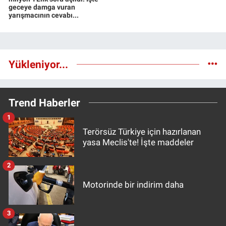
geceye damga vuran
yarışmacının cevabı...
Yükleniyor...
Trend Haberler
1
Terörsüz Türkiye için hazırlanan
yasa Meclis'te! İşte maddeler
2
Motorinde bir indirim daha
3