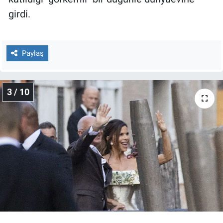
Yerel Yaşam
girdi.
Canlı Yayın
Paylaş
3 / 10