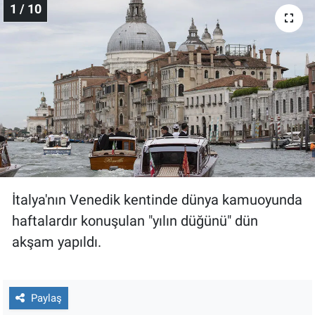
1 / 10
Gündem Özel
Günün görüntüsü
Haber
İlan
Kimdir
İtalya'nın Venedik kentinde dünya kamuoyunda
Koronavirüs
haftalardır konuşulan "yılın düğünü" dün
akşam yapıldı.
Kültür Sanat
Ne demişti
Paylaş