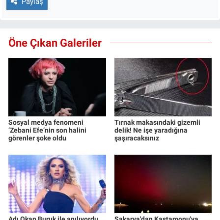
Paylaş
Öne Çıkan Galeriler
Sosyal medya fenomeni
Tırnak makasındaki gizemli
‘Zebani Efe’nin son halini
delik! Ne işe yaradığına
görenler şoke oldu
şaşıracaksınız
Adı Okan Buruk ile anılıyordu...
Sakarya'dan Kastamonu'ya...