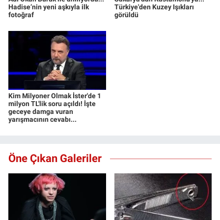
Hadise’nin yeni aşkıyla ilk
Türkiye'den Kuzey Işıkları
fotoğraf
görüldü
Kim Milyoner Olmak İster'de 1
milyon TL'lik soru açıldı! İşte
geceye damga vuran
yarışmacının cevabı...
Öne Çıkan Galeriler