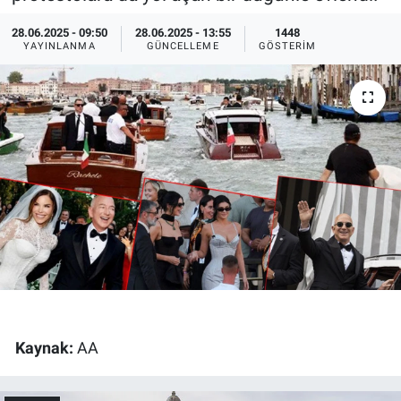
Ege'den Esintiler
İletişim
28.06.2025 - 09:50
28.06.2025 - 13:55
1448
YAYINLANMA
GÜNCELLEME
GÖSTERIM
Eğitim
Eğlence
Ekonomi
Forum
Gerçeğin İzinde
Gün Başlıyor
Kaynak:
AA
Gün Bitiyor
Gün Ortası