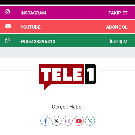
INSTAGRAM
TAKIP ET
YOUTUBE
ABONE OL
+905423395813
İLETIŞIM
Gerçek Haber