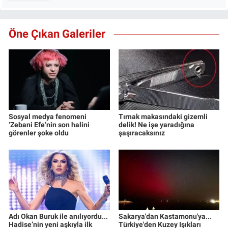
Öne Çıkan Galeriler
Sosyal medya fenomeni
Tırnak makasındaki gizemli
‘Zebani Efe’nin son halini
delik! Ne işe yaradığına
görenler şoke oldu
şaşıracaksınız
Adı Okan Buruk ile anılıyordu...
Sakarya'dan Kastamonu'ya...
Hadise’nin yeni aşkıyla ilk
Türkiye'den Kuzey Işıkları