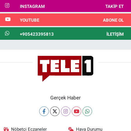
INSTAGRAM
TAKIP ET
YOUTUBE
ABONE OL
+905423395813
İLETIŞIM
Gerçek Haber
Nöbetçi Eczaneler
Hava Durumu