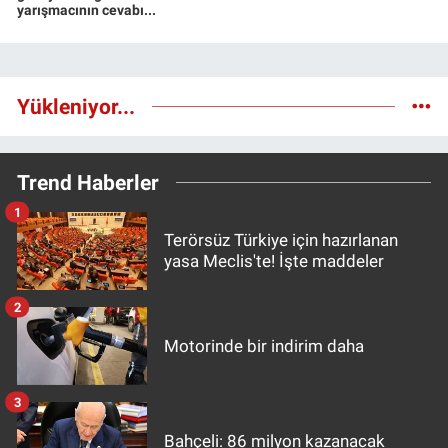
yarışmacının cevabı...
Yükleniyor...
Trend Haberler
1
Terörsüz Türkiye için hazırlanan
yasa Meclis'te! İşte maddeler
2
Motorinde bir indirim daha
3
Bahçeli: 86 milyon kazanacak