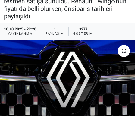
resmen satışa sunuldu. Renault Twingo'nun
fiyatı da belli olurken, önsipariş tarihleri
Ege'den Esintiler
İletişim
paylaşıldı.
Eğitim
10.10.2025 - 22:26
1
3277
YAYINLANMA
PAYLAŞIM
GÖSTERIM
Eğlence
Ekonomi
Forum
Gerçeğin İzinde
Gün Başlıyor
Gün Bitiyor
Gün Ortası