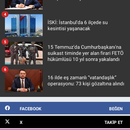
4
İSKİ: İstanbul'da 6 ilçede su
kesintisi yaşanacak
5
15 Temmuz'da Cumhurbaşkanı'na
suikast timinde yer alan firari FETÖ
hükümlüsü 10 yıl sonra yakalandı
6
16 ilde eş zamanlı “vatandaşlık”
operasyonu: 73 kişi gözaltına alındı
FACEBOOK
BEĞEN
X
TAKIP ET