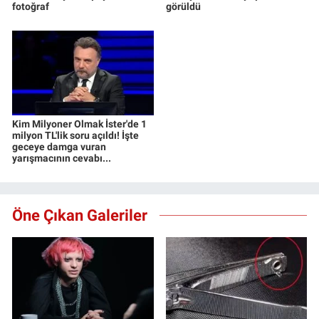
fotoğraf
görüldü
Kim Milyoner Olmak İster'de 1
milyon TL'lik soru açıldı! İşte
geceye damga vuran
yarışmacının cevabı...
Öne Çıkan Galeriler