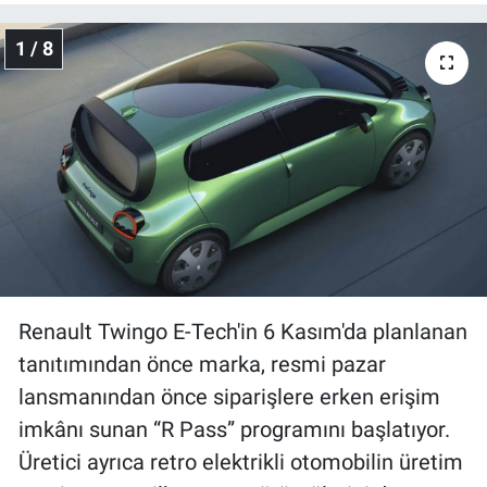
1 / 8
Gündem Özel
Günün görüntüsü
Haber
İlan
Kimdir
Koronavirüs
Renault Twingo E-Tech'in 6 Kasım'da planlanan
tanıtımından önce marka, resmi pazar
Kültür Sanat
lansmanından önce siparişlere erken erişim
imkânı sunan “R Pass” programını başlatıyor.
Ne demişti
Üretici ayrıca retro elektrikli otomobilin üretim