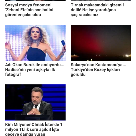
Sosyal medya fenomeni
Tırnak makasındaki gizemli
‘Zebani Efe’nin son halini
delik! Ne işe yaradığına
görenler şoke oldu
şaşıracaksınız
Adı Okan Buruk ile anılıyordu...
Sakarya'dan Kastamonu'ya...
Hadise’nin yeni aşkıyla ilk
Türkiye'den Kuzey Işıkları
fotoğraf
görüldü
Kim Milyoner Olmak İster'de 1
milyon TL'lik soru açıldı! İşte
geceye damga vuran