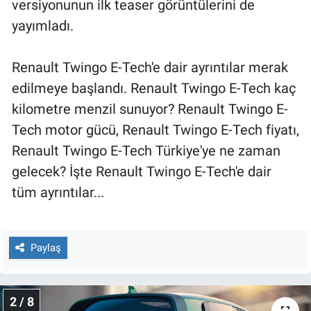
versiyonunun ilk teaser görüntülerini de
Nedir
yayımladı.
Popüler
Renault Twingo E-Tech'e dair ayrıntılar merak
Programlar
edilmeye başlandı. Renault Twingo E-Tech kaç
kilometre menzil sunuyor? Renault Twingo E-
Sağlık
Tech motor gücü, Renault Twingo E-Tech fiyatı,
Spor
Renault Twingo E-Tech Türkiye'ye ne zaman
gelecek? İşte Renault Twingo E-Tech'e dair
Teknoloji
tüm ayrıntılar...
Türkiye'nin Geleceği
Paylaş
Türkiye'nin Gündemi
Yerel Gündem
2 / 8