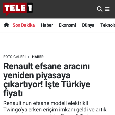
Anında Manşet
Son Dakika
Nöbetçi Eczaneler
Son Dakika
Haber
Ekonomi
Dünya
Teknolo
Başka Sohbetler
Haber
Hava Durumu
Belgesel
Ekonomi
Namaz Vakitleri
FOTO GALERI
HABER
Bilim turu
Dünya
Trafik Durumu
Renault efsane aracını
Bilim ve Teknoloji Evreni
Teknoloji
Süper Lig Puan Durumu ve Fikstür
yeniden piyasaya
çıkartıyor! İşte Türkiye
Doğa Konuşuyor
Sağlık
Tüm Manşetler
fiyatı
Dünya
Spor
Son Dakika Haberleri
Renault'nun efsane modeli elektrikli
Twingo'ya erken erişim imkanı geldi ve artık
Ege Saati
Yayın Akışı
Haber Arşivi