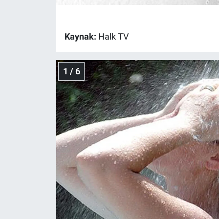
Gündem Özel
Kaynak:
Halk TV
Günün görüntüsü
1 / 6
Haber
İlan
Kimdir
Koronavirüs
Kültür Sanat
Ne demişti