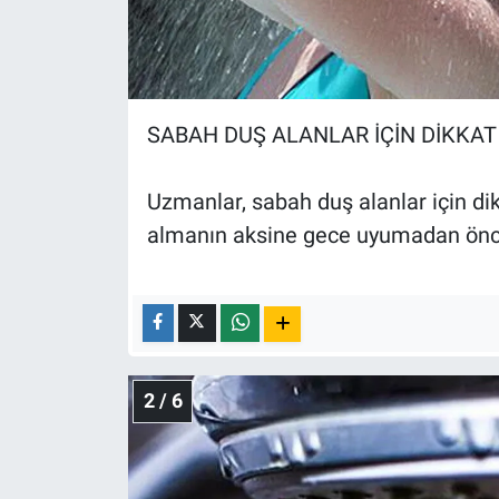
Nedir
Popüler
Programlar
SABAH DUŞ ALANLAR İÇİN DİKKA
Sağlık
Uzmanlar, sabah duş alanlar için di
almanın aksine gece uyumadan önce 
Spor
Teknoloji
Türkiye'nin Geleceği
2 / 6
Türkiye'nin Gündemi
Yerel Gündem