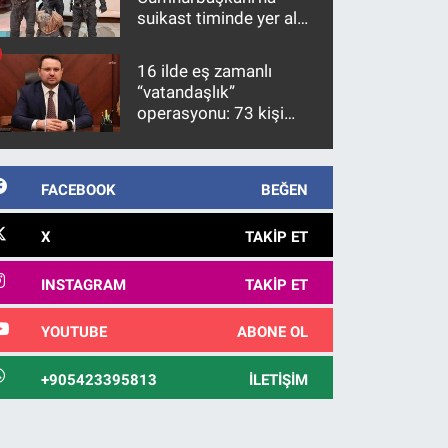
suikast timinde yer alan
firari FETÖ hükümlüsü
10 yıl sonra yakalandı
16 ilde eş zamanlı
“vatandaşlık”
operasyonu: 73 kişi
gözaltına alındı
FACEBOOK
BEĞEN
X
TAKIP ET
INSTAGRAM
TAKIP ET
YOUTUBE
ABONE OL
+905423395813
İLETIŞIM