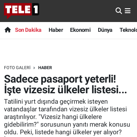
Anında Manşet
Son Dakika
Nöbetçi Eczaneler
Son Dakika
Haber
Ekonomi
Dünya
Teknolo
Başka Sohbetler
Haber
Hava Durumu
Belgesel
Ekonomi
Namaz Vakitleri
FOTO GALERI
HABER
Bilim turu
Dünya
Trafik Durumu
Sadece pasaport yeterli!
Bilim ve Teknoloji Evreni
Teknoloji
Süper Lig Puan Durumu ve Fikstür
İşte vizesiz ülkeler listesi...
Tatilini yurt dışında geçirmek isteyen
Doğa Konuşuyor
Sağlık
Tüm Manşetler
vatandaşlar tarafından vizesiz ülkeler listesi
araştırılıyor. "Vizesiz hangi ülkelere
Dünya
Spor
Son Dakika Haberleri
gidebilirim?" sorusunun yanıtı merak konusu
oldu. Peki, listede hangi ülkeler yer alıyor?
Ege Saati
Yayın Akışı
Haber Arşivi