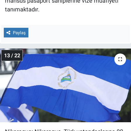
mahsus pasaport sahiplerine vize muafiyeti
tanımaktadır.
Paylaş
13 / 22