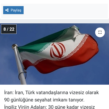
Paylaş
8 / 22
İran: İran, Türk vatandaşlarına vizesiz olarak
90 günlüğüne seyahat imkanı tanıyor.
İngiliz Virjin Adaları: 30 güne kadar vizesiz