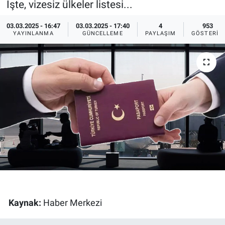
İşte, vizesiz ülkeler listesi...
Ege'den Esintiler
İletişim
03.03.2025 - 16:47
03.03.2025 - 17:40
4
953
YAYINLANMA
GÜNCELLEME
PAYLAŞIM
GÖSTERIM
Eğitim
Eğlence
Ekonomi
Forum
Gerçeğin İzinde
Gün Başlıyor
Gün Bitiyor
Kaynak:
Haber Merkezi
Gün Ortası