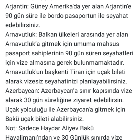
Nedir
Arjantin: Güney Amerika’da yer alan Arjantin’e
90 gün süre ile bordo pasaportun ile seyahat
Popüler
edebilirsiniz.
Arnavutluk: Balkan ülkeleri arasında yer alan
Programlar
Arnavutluk’a gitmek için umuma mahsus
Sağlık
pasaport sahiplerinin 90 gün süren seyahatleri
için vize almasına gerek bulunmamaktadır.
Spor
Arnavutluk'un başkenti Tiran için uçak bileti
alarak vizesiz seyahatinizi planlayabilirsiniz.
Teknoloji
Azerbaycan: Azerbaycan’a sınır kapısında vize
Türkiye'nin Geleceği
alarak 30 gün süreliğine ziyaret edebilirsin.
Uçak yolculuğu ile Azerbaycan'a gitmek için
Türkiye'nin Gündemi
Bakü uçak bileti alabilirsiniz.
Not: Sadece Haydar Aliyev Bakü
Yerel Gündem
Havalimanı’ndan ve 30 Günlük sınırda vize