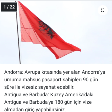
1 / 22
Gündem Özel
Günün görüntüsü
Haber
İlan
Kimdir
Andorra: Avrupa kıtasında yer alan Andorra’ya
Koronavirüs
umuma mahsus pasaport sahipleri 90 gün
süre ile vizesiz seyahat edebilir.
Kültür Sanat
Antigua ve Barbuda: Kuzey Amerika’daki
Ne demişti
Antigua ve Barbuda’ya 180 gün için vize
almadan giriş yapabilirsiniz.