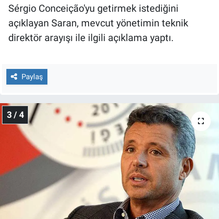
Sérgio Conceição'yu getirmek istediğini
Yerel Yaşam
açıklayan Saran, mevcut yönetimin teknik
Canlı Yayın
direktör arayışı ile ilgili açıklama yaptı.
Paylaş
3 / 4