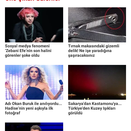
Sosyal medya fenomeni
Tırnak makasındaki gizemli
‘Zebani Efe’nin son halini
delik! Ne işe yaradığına
görenler şoke oldu
şaşıracaksınız
Adı Okan Buruk ile anılıyordu...
Sakarya'dan Kastamonu'ya...
Hadise’nin yeni aşkıyla ilk
Türkiye'den Kuzey Işıkları
fotoğraf
görüldü