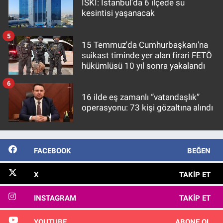
İSKİ: İstanbul'da 6 ilçede su
kesintisi yaşanacak
5
15 Temmuz'da Cumhurbaşkanı'na
suikast timinde yer alan firari FETÖ
hükümlüsü 10 yıl sonra yakalandı
6
16 ilde eş zamanlı “vatandaşlık”
operasyonu: 73 kişi gözaltına alındı
FACEBOOK
BEĞEN
X
TAKIP ET
INSTAGRAM
TAKIP ET
YOUTUBE
ABONE OL