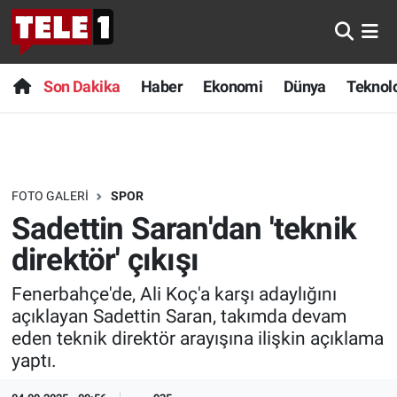
Anında Manşet
Son Dakika
Nöbetçi Eczaneler
Son Dakika
Haber
Ekonomi
Dünya
Teknolo
Başka Sohbetler
Haber
Hava Durumu
Belgesel
Ekonomi
Namaz Vakitleri
FOTO GALERI
SPOR
Bilim turu
Dünya
Trafik Durumu
Sadettin Saran'dan 'teknik
Bilim ve Teknoloji Evreni
Teknoloji
Süper Lig Puan Durumu ve Fikstür
direktör' çıkışı
Fenerbahçe'de, Ali Koç'a karşı adaylığını
Doğa Konuşuyor
Sağlık
Tüm Manşetler
açıklayan Sadettin Saran, takımda devam
eden teknik direktör arayışına ilişkin açıklama
Dünya
Spor
Son Dakika Haberleri
yaptı.
Ege Saati
Yayın Akışı
Haber Arşivi