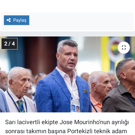
Nedir
Popüler
Paylaş
Programlar
2 / 4
Sağlık
Spor
Teknoloji
Türkiye'nin Geleceği
Türkiye'nin Gündemi
Sarı lacivertli ekipte Jose Mourinho'nun ayrılığı
Yerel Gündem
sonrası takımın başına Portekizli teknik adam