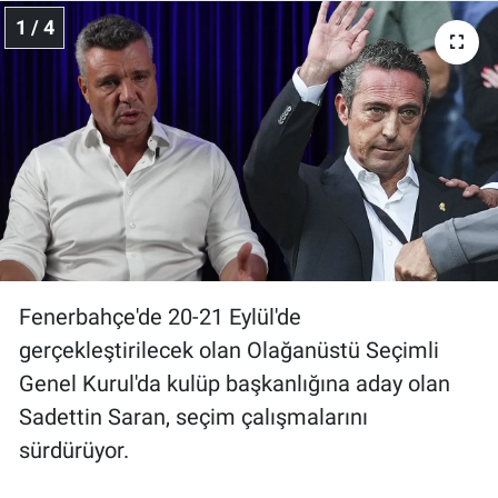
1 / 4
Gündem Özel
Günün görüntüsü
Haber
İlan
Kimdir
Fenerbahçe'de 20-21 Eylül'de
Koronavirüs
gerçekleştirilecek olan Olağanüstü Seçimli
Genel Kurul'da kulüp başkanlığına aday olan
Kültür Sanat
Sadettin Saran, seçim çalışmalarını
sürdürüyor.
Ne demişti