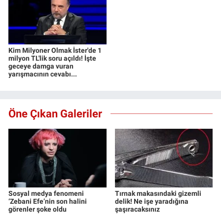
Kim Milyoner Olmak İster'de 1
milyon TL'lik soru açıldı! İşte
geceye damga vuran
yarışmacının cevabı...
Öne Çıkan Galeriler
Sosyal medya fenomeni
Tırnak makasındaki gizemli
‘Zebani Efe’nin son halini
delik! Ne işe yaradığına
görenler şoke oldu
şaşıracaksınız