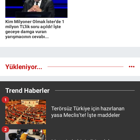
Kim Milyoner Olmak İster'de 1
milyon TL'lik soru açıldı! İşte
geceye damga vuran
yarışmacının cevabı...
Yükleniyor...
Trend Haberler
1
Terörsüz Türkiye için hazırlanan
yasa Meclis'te! İşte maddeler
2