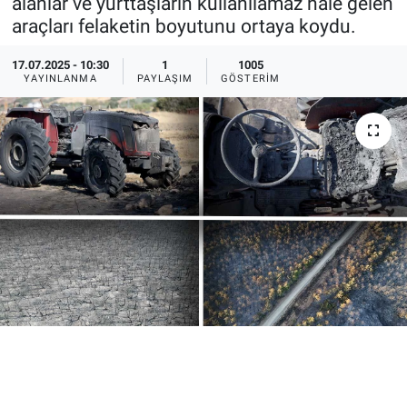
alanlar ve yurttaşların kullanılamaz hale gelen
araçları felaketin boyutunu ortaya koydu.
Ege'den Esintiler
İletişim
17.07.2025 - 10:30
1
1005
Eğitim
YAYINLANMA
PAYLAŞIM
GÖSTERIM
Eğlence
Ekonomi
Forum
Gerçeğin İzinde
Gün Başlıyor
Gün Bitiyor
Gün Ortası