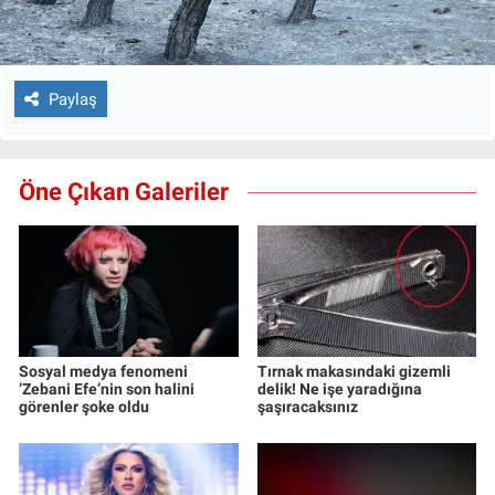
Paylaş
Öne Çıkan Galeriler
Sosyal medya fenomeni
Tırnak makasındaki gizemli
‘Zebani Efe’nin son halini
delik! Ne işe yaradığına
görenler şoke oldu
şaşıracaksınız