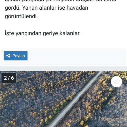
Nedir
gördü. Yanan alanlar ise havadan
görüntülendi.
Popüler
Programlar
İşte yangından geriye kalanlar
Sağlık
Paylaş
Spor
Teknoloji
2 / 6
Türkiye'nin Geleceği
Türkiye'nin Gündemi
Yerel Gündem