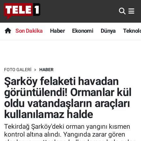
Anında Manşet
Son Dakika
Nöbetçi Eczaneler
Son Dakika
Haber
Ekonomi
Dünya
Teknolo
Başka Sohbetler
Haber
Hava Durumu
Belgesel
Ekonomi
Namaz Vakitleri
FOTO GALERI
HABER
Bilim turu
Dünya
Trafik Durumu
Şarköy felaketi havadan
Bilim ve Teknoloji Evreni
Teknoloji
Süper Lig Puan Durumu ve Fikstür
görüntülendi! Ormanlar kül
oldu vatandaşların araçları
Doğa Konuşuyor
Sağlık
Tüm Manşetler
kullanılamaz halde
Dünya
Spor
Son Dakika Haberleri
Tekirdağ Şarköy'deki orman yangını kısmen
kontrol altına alındı. Yangında zarar gören
Ege Saati
Yayın Akışı
Haber Arşivi