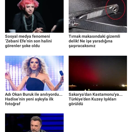
Sosyal medya fenomeni
Tırnak makasındaki gizemli
‘Zebani Efe’nin son halini
delik! Ne işe yaradığına
görenler şoke oldu
şaşıracaksınız
Adı Okan Buruk ile anılıyordu...
Sakarya'dan Kastamonu'ya...
Hadise’nin yeni aşkıyla ilk
Türkiye'den Kuzey Işıkları
fotoğraf
görüldü