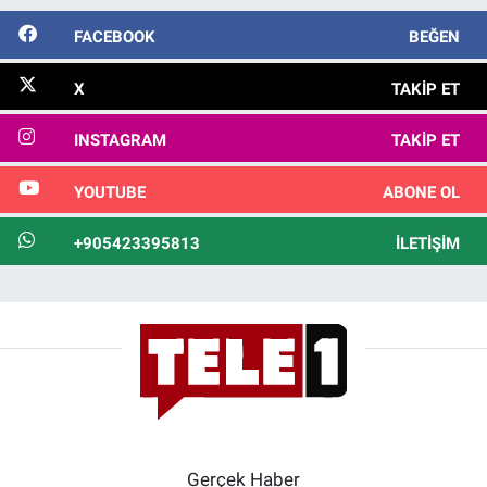
FACEBOOK
BEĞEN
X
TAKIP ET
INSTAGRAM
TAKIP ET
YOUTUBE
ABONE OL
+905423395813
İLETIŞIM
Gerçek Haber