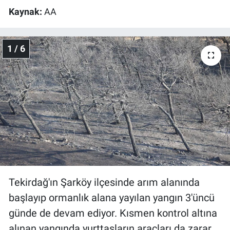
Kaynak:
AA
Gündem Özel
1 / 6
Günün görüntüsü
Haber
İlan
Kimdir
Koronavirüs
Kültür Sanat
Tekirdağ'ın Şarköy ilçesinde arım alanında
başlayıp ormanlık alana yayılan yangın 3'üncü
Ne demişti
günde de devam ediyor. Kısmen kontrol altına
alınan yangında yurttaşların araçları da zarar