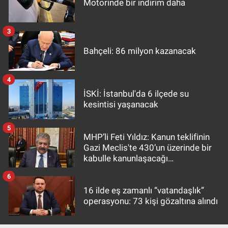
Motorinde bir indirim daha
3
Bahçeli: 86 milyon kazanacak
4
İSKİ: İstanbul'da 6 ilçede su
kesintisi yaşanacak
5
MHP’li Feti Yıldız: Kanun teklifinin
Gazi Meclis'te 430’un üzerinde bir
kabulle kanunlaşacağı
görülmektedir
6
16 ilde eş zamanlı “vatandaşlık”
operasyonu: 73 kişi gözaltına alındı