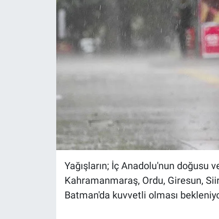
Yerel Yaşam
Canlı Yayın
Yağışların; İç Anadolu'nun doğusu v
Kahramanmaraş, Ordu, Giresun, Siir
Batman'da kuvvetli olması bekleniyo