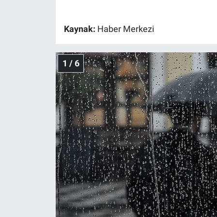
Gündem Özel
Kaynak:
Haber Merkezi
Günün görüntüsü
1 / 6
Haber
İlan
Kimdir
Koronavirüs
Kültür Sanat
Ne demişti