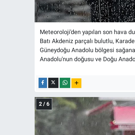
Nedir
Popüler
Meteoroloji'den yapılan son hava d
Programlar
Batı Akdeniz parçalı bulutlu, Karaden
Sağlık
Güneydoğu Anadolu bölgesi sağanak 
Anadolu'nun doğusu ve Doğu Anadolu
Spor
Teknoloji
Türkiye'nin Geleceği
2 / 6
Türkiye'nin Gündemi
Yerel Gündem