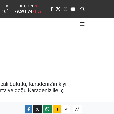
DOLAR
°
10
45,43620
0.02
EURO
53,38690
0.19
STERLİN
61,60380
0.18
G.ALTIN
6862,09000
0.19
BİST100
14.598,00
0
BITCOIN
79.591,74
-1.82
lı bulutlu, Karadeniz'in kıyı
ta ve doğu Karadeniz ile İç
-
+
A
A