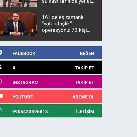
suikast timinde yer alan
firari FETÖ hükümlüsü
10 yıl sonra yakalandı
16 ilde eş zamanlı
“vatandaşlık”
operasyonu: 73 kişi
gözaltına alındı
FACEBOOK
BEĞEN
X
TAKIP ET
INSTAGRAM
TAKIP ET
YOUTUBE
ABONE OL
+905423395813
İLETIŞIM