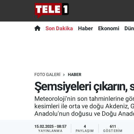
Anında Manşet
Son Dakika
Nöbetçi Eczaneler
Son Dakika
Haber
Ekonomi
Dün
Başka Sohbetler
Haber
Hava Durumu
Belgesel
Ekonomi
Namaz Vakitleri
Bilim turu
Dünya
Trafik Durumu
FOTO GALERI
HABER
Şemsiyeleri çıkarın, 
Bilim ve Teknoloji Evreni
Teknoloji
Süper Lig Puan Durumu ve Fikstür
Meteoroloji'nin son tahminlerine gör
Doğa Konuşuyor
Sağlık
Tüm Manşetler
kesimleri ile orta ve doğu Akdeniz,
Anadolu'nun doğusu ve Doğu Anadolu
Dünya
Spor
Son Dakika Haberleri
15.02.2025 - 08:57
4
611
Ege Saati
Yayın Akışı
Haber Arşivi
YAYINLANMA
PAYLAŞIM
GÖSTERIM