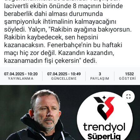
lacivertli ekibin önünde 8 maçının birinde
Ege'den Esintiler
İletişim
beraberlik dahi alması durumunda
şampiyonluk ihtimalinin kalmayacağını
Eğitim
söyledi. Yalçın, "Rakibin ayağına bakıyorsun.
Rakibin kaybedecek, sen hepsini
Eğlence
kazanacaksın. Fenerbahçe’nin bu haftaki
maçı hiç zor değil. Kazandın kazandın,
Ekonomi
kazanamadın fişi çekersin" dedi.
07.04.2025 - 10:20
07.04.2025 - 10:49
3
1532
Forum
YAYINLANMA
GÜNCELLEME
PAYLAŞIM
GÖSTERIM
Gerçeğin İzinde
Gün Başlıyor
Gün Bitiyor
Gün Ortası