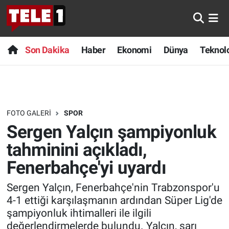
Anında Manşet
Son Dakika
Nöbetçi Eczaneler
Son Dakika
Haber
Ekonomi
Dünya
Teknolo
Başka Sohbetler
Haber
Hava Durumu
Belgesel
Ekonomi
Namaz Vakitleri
FOTO GALERI
SPOR
Bilim turu
Dünya
Trafik Durumu
Sergen Yalçın şampiyonluk
Bilim ve Teknoloji Evreni
Teknoloji
Süper Lig Puan Durumu ve Fikstür
tahminini açıkladı,
Fenerbahçe'yi uyardı
Doğa Konuşuyor
Sağlık
Tüm Manşetler
Sergen Yalçın, Fenerbahçe'nin Trabzonspor'u
Dünya
Spor
Son Dakika Haberleri
4-1 ettiği karşılaşmanın ardından Süper Lig'de
şampiyonluk ihtimalleri ile ilgili
Ege Saati
Yayın Akışı
Haber Arşivi
değerlendirmelerde bulundu. Yalçın, sarı