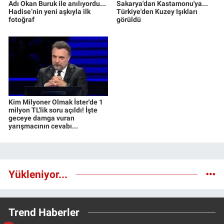
Adı Okan Buruk ile anılıyordu...
Sakarya'dan Kastamonu'ya...
Hadise’nin yeni aşkıyla ilk
Türkiye'den Kuzey Işıkları
fotoğraf
görüldü
Kim Milyoner Olmak İster'de 1
milyon TL'lik soru açıldı! İşte
geceye damga vuran
yarışmacının cevabı...
Yükleniyor...
Trend Haberler