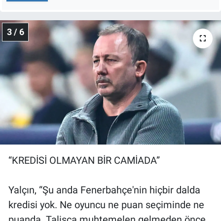
3 / 6
“KREDİSİ OLMAYAN BİR CAMİADA”
Yalçın, “Şu anda Fenerbahçe'nin hiçbir dalda
kredisi yok. Ne oyuncu ne puan seçiminde ne
puanda. Talisca muhtemelen gelmeden önce