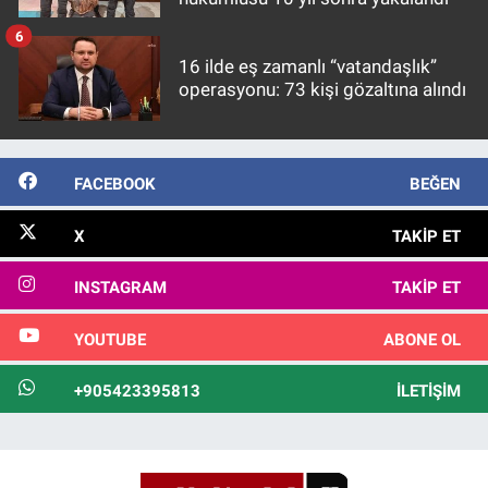
6
16 ilde eş zamanlı “vatandaşlık”
operasyonu: 73 kişi gözaltına alındı
FACEBOOK
BEĞEN
X
TAKIP ET
INSTAGRAM
TAKIP ET
YOUTUBE
ABONE OL
+905423395813
İLETIŞIM