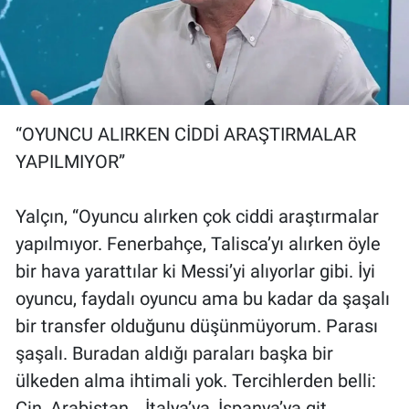
“OYUNCU ALIRKEN CİDDİ ARAŞTIRMALAR
YAPILMIYOR”
Yalçın, “Oyuncu alırken çok ciddi araştırmalar
yapılmıyor. Fenerbahçe, Talisca’yı alırken öyle
bir hava yarattılar ki Messi’yi alıyorlar gibi. İyi
oyuncu, faydalı oyuncu ama bu kadar da şaşalı
bir transfer olduğunu düşünmüyorum. Parası
şaşalı. Buradan aldığı paraları başka bir
ülkeden alma ihtimali yok. Tercihlerden belli:
Çin, Arabistan… İtalya’ya, İspanya’ya git