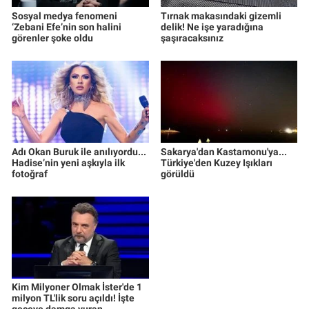
Sosyal medya fenomeni
Tırnak makasındaki gizemli
‘Zebani Efe’nin son halini
delik! Ne işe yaradığına
görenler şoke oldu
şaşıracaksınız
Adı Okan Buruk ile anılıyordu...
Sakarya'dan Kastamonu'ya...
Hadise’nin yeni aşkıyla ilk
Türkiye'den Kuzey Işıkları
fotoğraf
görüldü
Kim Milyoner Olmak İster'de 1
milyon TL'lik soru açıldı! İşte