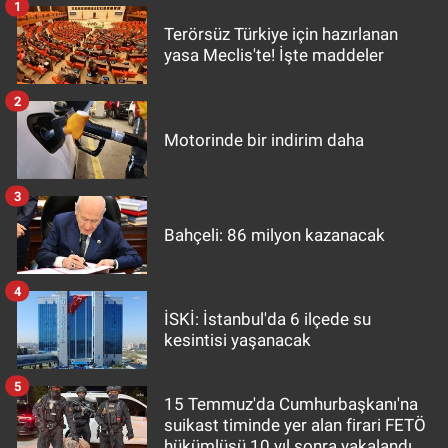
1
Terörsüz Türkiye için hazırlanan
yasa Meclis'te! İşte maddeler
2
Motorinde bir indirim daha
3
Bahçeli: 86 milyon kazanacak
4
İSKİ: İstanbul'da 6 ilçede su
kesintisi yaşanacak
5
15 Temmuz'da Cumhurbaşkanı'na
suikast timinde yer alan firari FETÖ
hükümlüsü 10 yıl sonra yakalandı