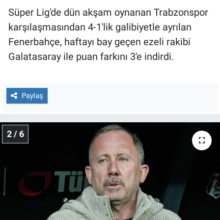
Nedir
Süper Lig'de dün akşam oynanan Trabzonspor
karşılaşmasından 4-1'lik galibiyetle ayrılan
Popüler
Fenerbahçe, haftayı bay geçen ezeli rakibi
Programlar
Galatasaray ile puan farkını 3'e indirdi.
Sağlık
Paylaş
Spor
Teknoloji
2 / 6
Türkiye'nin Geleceği
Türkiye'nin Gündemi
Yerel Gündem