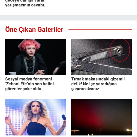
geceye damga vuran
yarışmacının cevabı...
Öne Çıkan Galeriler
Sosyal medya fenomeni
Tırnak makasındaki gizemli
‘Zebani Efe’nin son halini
delik! Ne işe yaradığına
görenler şoke oldu
şaşıracaksınız