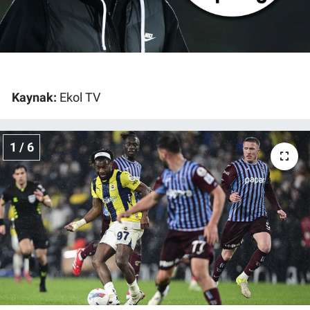
Gündem Özel
Günün görüntüsü
Kaynak:
Ekol TV
Haber
İlan
1 / 6
Kimdir
Koronavirüs
Kültür Sanat
Ne demişti