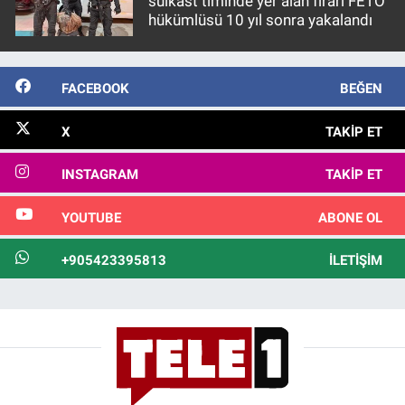
suikast timinde yer alan firari FETÖ
hükümlüsü 10 yıl sonra yakalandı
FACEBOOK
BEĞEN
X
TAKIP ET
INSTAGRAM
TAKIP ET
YOUTUBE
ABONE OL
+905423395813
İLETIŞIM