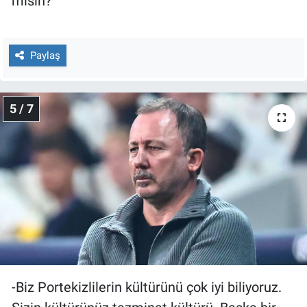
mısın?
Paylaş
5 / 7
-Biz Portekizlilerin kültürünü çok iyi biliyoruz.