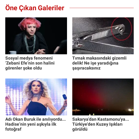
Öne Çıkan Galeriler
Sosyal medya fenomeni
Tırnak makasındaki gizemli
‘Zebani Efe’nin son halini
delik! Ne işe yaradığına
görenler şoke oldu
şaşıracaksınız
Adı Okan Buruk ile anılıyordu...
Sakarya'dan Kastamonu'ya...
Hadise’nin yeni aşkıyla ilk
Türkiye'den Kuzey Işıkları
fotoğraf
görüldü