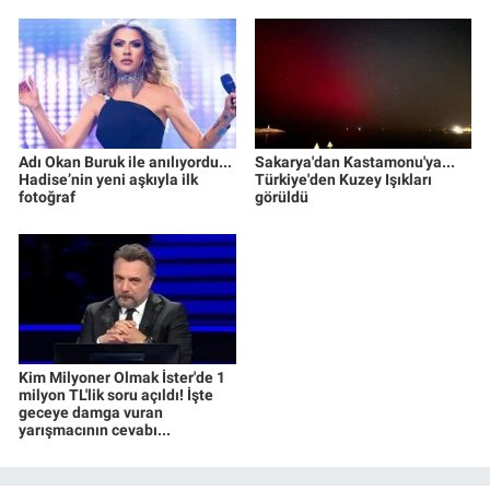
Adı Okan Buruk ile anılıyordu...
Sakarya'dan Kastamonu'ya...
Hadise’nin yeni aşkıyla ilk
Türkiye'den Kuzey Işıkları
fotoğraf
görüldü
Kim Milyoner Olmak İster'de 1
milyon TL'lik soru açıldı! İşte
geceye damga vuran
yarışmacının cevabı...