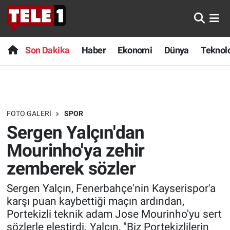
Anında Manşet
Son Dakika
Nöbetçi Eczaneler
Son Dakika
Haber
Ekonomi
Dünya
Teknolo
Başka Sohbetler
Haber
Hava Durumu
Belgesel
Ekonomi
Namaz Vakitleri
FOTO GALERI
SPOR
Bilim turu
Dünya
Trafik Durumu
Sergen Yalçın'dan
Bilim ve Teknoloji Evreni
Teknoloji
Süper Lig Puan Durumu ve Fikstür
Mourinho'ya zehir
zemberek sözler
Doğa Konuşuyor
Sağlık
Tüm Manşetler
Sergen Yalçın, Fenerbahçe'nin Kayserispor'a
Dünya
Spor
Son Dakika Haberleri
karşı puan kaybettiği maçın ardından,
Portekizli teknik adam Jose Mourinho'yu sert
Ege Saati
Yayın Akışı
Haber Arşivi
sözlerle eleştirdi. Yalçın, "Biz Portekizlilerin