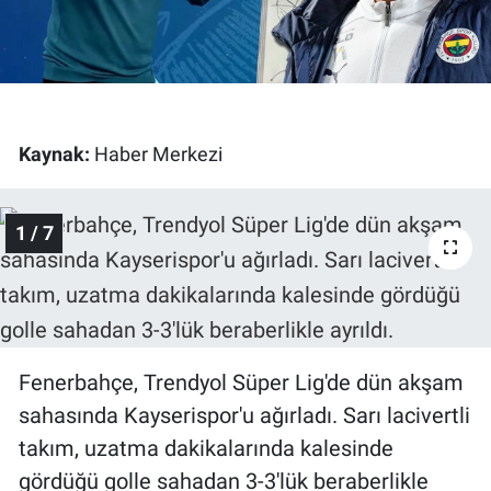
Gündem Özel
Günün görüntüsü
Kaynak:
Haber Merkezi
Haber
İlan
1 / 7
Kimdir
Koronavirüs
Fenerbahçe, Trendyol Süper Lig'de dün akşam
Kültür Sanat
sahasında Kayserispor'u ağırladı. Sarı lacivertli
Ne demişti
takım, uzatma dakikalarında kalesinde
gördüğü golle sahadan 3-3'lük beraberlikle