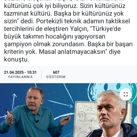
kültürünü çok iyi biliyoruz. Sizin kültürünüz
Ege'den Esintiler
İletişim
tazminat kültürü. Başka bir kültürünüz yok
sizin" dedi. Portekizli teknik adamın taktiksel
Eğitim
tercihlerini de eleştiren Yalçın, "Türkiye'de
büyük takımın hocalığını yapıyorsan
Eğlence
şampiyon olmak zorundasın. Başka bir başarı
kriterin yok. Masal anlatmayacaksın" diye
Ekonomi
konuştu.
21.04.2025 - 10:31
607
Forum
YAYINLANMA
GÖSTERIM
Gerçeğin İzinde
Gün Başlıyor
Gün Bitiyor
Gün Ortası