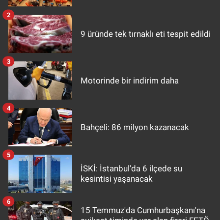
2
9 üründe tek tırnaklı eti tespit edildi
3
Motorinde bir indirim daha
4
Bahçeli: 86 milyon kazanacak
5
İSKİ: İstanbul'da 6 ilçede su
kesintisi yaşanacak
6
15 Temmuz'da Cumhurbaşkanı'na