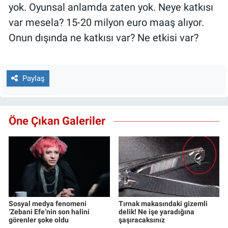
yok. Oyunsal anlamda zaten yok. Neye katkısı
var mesela? 15-20 milyon euro maaş alıyor.
Onun dışında ne katkısı var? Ne etkisi var?
Paylaş
Öne Çıkan Galeriler
Sosyal medya fenomeni
Tırnak makasındaki gizemli
‘Zebani Efe’nin son halini
delik! Ne işe yaradığına
görenler şoke oldu
şaşıracaksınız