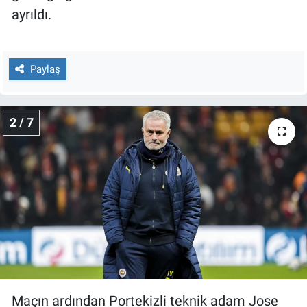
Nedir
ayrıldı.
Popüler
Paylaş
Programlar
Sağlık
2 / 7
Spor
Teknoloji
Türkiye'nin Geleceği
Türkiye'nin Gündemi
Yerel Gündem
Maçın ardından Portekizli teknik adam Jose