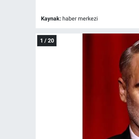
Gündem Özel
Kaynak:
haber merkezi
Günün görüntüsü
1 / 20
Haber
İlan
Kimdir
Koronavirüs
Kültür Sanat
Ne demişti