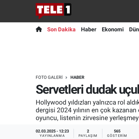
Anında Manşet
Son Dakika
Nöbetçi Eczaneler
Son Dakika
Haber
Ekonomi
Dün
Başka Sohbetler
Haber
Hava Durumu
Belgesel
Ekonomi
Namaz Vakitleri
Bilim turu
Dünya
Trafik Durumu
FOTO GALERI
HABER
Servetleri dudak uçuk
Bilim ve Teknoloji Evreni
Teknoloji
Süper Lig Puan Durumu ve Fikstür
Hollywood yıldızları yalnızca rol ald
Doğa Konuşuyor
Sağlık
Tüm Manşetler
dergisi 2024 yılının en çok kazanan o
oyuncu, listenin zirvesine yerleşmey
Dünya
Spor
Son Dakika Haberleri
02.03.2025 - 12:23
2
565
Ege Saati
Yayın Akışı
Haber Arşivi
YAYINLANMA
PAYLAŞIM
GÖSTERIM