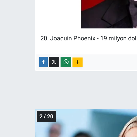
Nedir
Popüler
Programlar
20. Joaquin Phoenix - 19 milyon dol
Sağlık
Spor
Teknoloji
Türkiye'nin Geleceği
Türkiye'nin Gündemi
2 / 20
Yerel Gündem