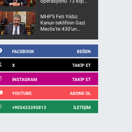
operasyonu: 73 kişi
gözaltına alındı
MHP’li Feti Yıldız:
Kanun teklifinin Gazi
Meclis'te 430’un
üzerinde bir kabulle
kanunlaşacağı
görülmektedir
FACEBOOK
BEĞEN
X
TAKIP ET
INSTAGRAM
TAKIP ET
YOUTUBE
ABONE OL
+905423395813
İLETIŞIM