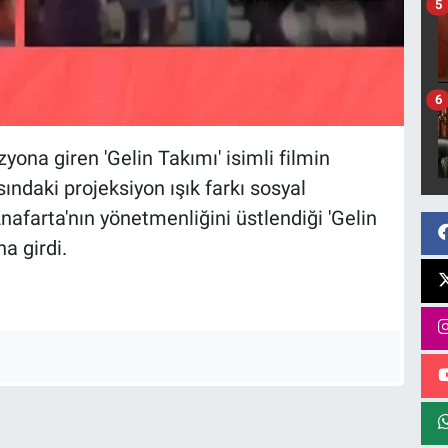
5
6
ona giren 'Gelin Takımı' isimli filmin
sındaki projeksiyon ışık farkı sosyal
arta'nın yönetmenliğini üstlendiği 'Gelin
na girdi.