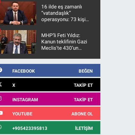
16 ilde eş zamanlı
“vatandaşlık”
operasyonu: 73 kişi
gözaltına alındı
MHP’li Feti Yıldız:
Kanun teklifinin Gazi
Meclis'te 430’un
üzerinde bir kabulle
kanunlaşacağı
görülmektedir
FACEBOOK
BEĞEN
X
TAKIP ET
INSTAGRAM
TAKIP ET
YOUTUBE
ABONE OL
+905423395813
İLETIŞIM