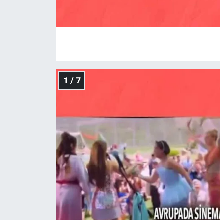
Gündem Özel
Günün görüntüsü
Haber
1 / 7
İlan
Kimdir
Koronavirüs
Kültür Sanat
Ne demişti