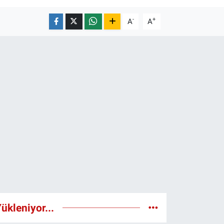
-
+
A
A
ükleniyor...