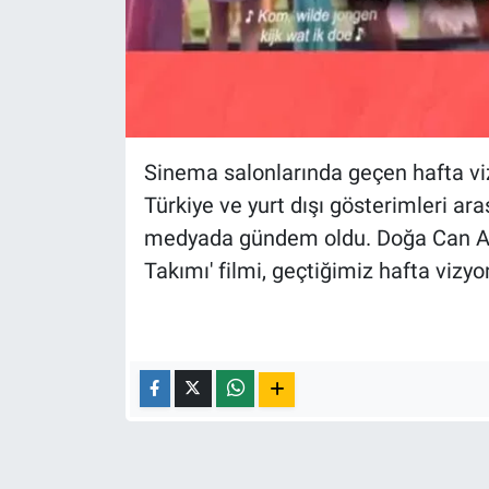
Nedir
Popüler
Programlar
Sinema salonlarında geçen hafta vizy
Sağlık
Türkiye ve yurt dışı gösterimleri ara
Spor
medyada gündem oldu. Doğa Can Anaf
Takımı' filmi, geçtiğimiz hafta vizyo
Teknoloji
Türkiye'nin Geleceği
Türkiye'nin Gündemi
Yerel Gündem