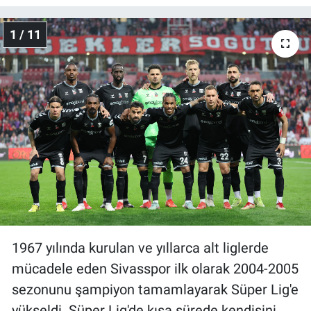
Gündem Özel
1 / 11
Günün görüntüsü
Haber
İlan
Kimdir
Koronavirüs
Kültür Sanat
1967 yılında kurulan ve yıllarca alt liglerde
mücadele eden Sivasspor ilk olarak 2004-2005
Ne demişti
sezonunu şampiyon tamamlayarak Süper Lig'e
yükseldi. Süper Lig'de kısa sürede kendisini