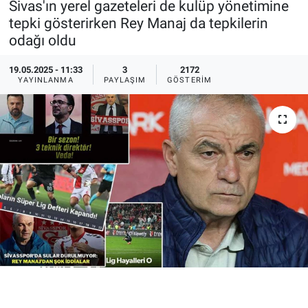
Sivas'ın yerel gazeteleri de kulüp yönetimine
tepki gösterirken Rey Manaj da tepkilerin
Ege'den Esintiler
İletişim
odağı oldu
Eğitim
19.05.2025 - 11:33
3
2172
YAYINLANMA
PAYLAŞIM
GÖSTERIM
Eğlence
Ekonomi
Forum
Gerçeğin İzinde
Gün Başlıyor
Gün Bitiyor
Gün Ortası