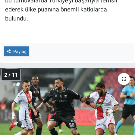
bu turnuvalarda Türkiye'yi başarıyla temsil
Yerel Yaşam
ederek ülke puanına önemli katkılarda
bulundu.
Canlı Yayın
Paylaş
2 / 11