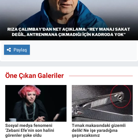
Paylaş
Öne Çıkan Galeriler
Sosyal medya fenomeni
Tırnak makasındaki gizemli
‘Zebani Efe’nin son halini
delik! Ne işe yaradığına
görenler şoke oldu
şaşıracaksınız