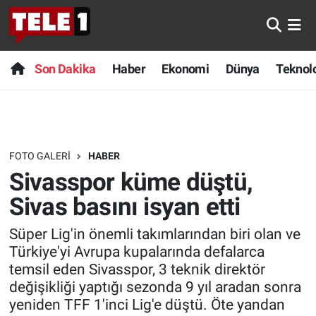
Anında Manşet
Son Dakika
Nöbetçi Eczaneler
Son Dakika
Haber
Ekonomi
Dünya
Teknolo
Başka Sohbetler
Haber
Hava Durumu
Belgesel
Ekonomi
Namaz Vakitleri
FOTO GALERI
HABER
Bilim turu
Dünya
Trafik Durumu
Sivasspor küme düştü,
Bilim ve Teknoloji Evreni
Teknoloji
Süper Lig Puan Durumu ve Fikstür
Sivas basını isyan etti
Süper Lig'in önemli takımlarından biri olan ve
Doğa Konuşuyor
Sağlık
Tüm Manşetler
Türkiye'yi Avrupa kupalarında defalarca
temsil eden Sivasspor, 3 teknik direktör
Dünya
Spor
Son Dakika Haberleri
değişikliği yaptığı sezonda 9 yıl aradan sonra
yeniden TFF 1'inci Lig'e düştü. Öte yandan
Ege Saati
Yayın Akışı
Haber Arşivi