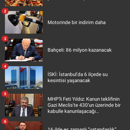
2
Motorinde bir indirim daha
3
Bahçeli: 86 milyon kazanacak
4
İSKİ: İstanbul'da 6 ilçede su
kesintisi yaşanacak
5
MHP’li Feti Yıldız: Kanun teklifinin
Gazi Meclis'te 430’un üzerinde bir
kabulle kanunlaşacağı
görülmektedir
6
16 ilde eş zamanlı “vatandaşlık”