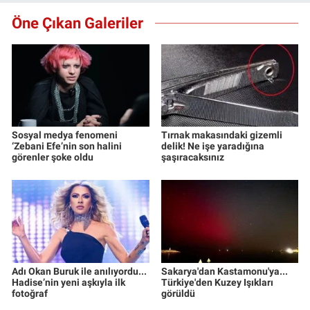
Öne Çıkan Galeriler
Sosyal medya fenomeni
Tırnak makasındaki gizemli
‘Zebani Efe’nin son halini
delik! Ne işe yaradığına
görenler şoke oldu
şaşıracaksınız
Adı Okan Buruk ile anılıyordu...
Sakarya'dan Kastamonu'ya...
Hadise’nin yeni aşkıyla ilk
Türkiye'den Kuzey Işıkları
fotoğraf
görüldü