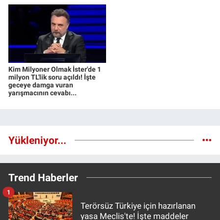
Kim Milyoner Olmak İster'de 1
milyon TL'lik soru açıldı! İşte
geceye damga vuran
yarışmacının cevabı...
Yükleniyor...
Trend Haberler
1
Terörsüz Türkiye için hazırlanan
yasa Meclis'te! İşte maddeler