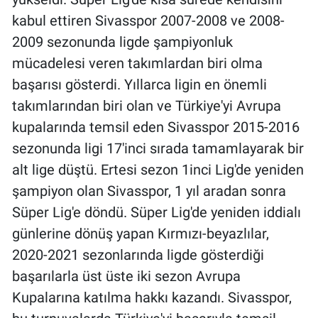
Nedir
kabul ettiren Sivasspor 2007-2008 ve 2008-
2009 sezonunda ligde şampiyonluk
Popüler
mücadelesi veren takımlardan biri olma
Programlar
başarısı gösterdi. Yıllarca ligin en önemli
takımlarından biri olan ve Türkiye'yi Avrupa
Sağlık
kupalarında temsil eden Sivasspor 2015-2016
sezonunda ligi 17'inci sırada tamamlayarak bir
Spor
alt lige düştü. Ertesi sezon 1inci Lig'de yeniden
Teknoloji
şampiyon olan Sivasspor, 1 yıl aradan sonra
Süper Lig'e döndü. Süper Lig'de yeniden iddialı
Türkiye'nin Geleceği
günlerine dönüş yapan Kırmızı-beyazlılar,
2020-2021 sezonlarında ligde gösterdiği
Türkiye'nin Gündemi
başarılarla üst üste iki sezon Avrupa
Yerel Gündem
Kupalarına katılma hakkı kazandı. Sivasspor,