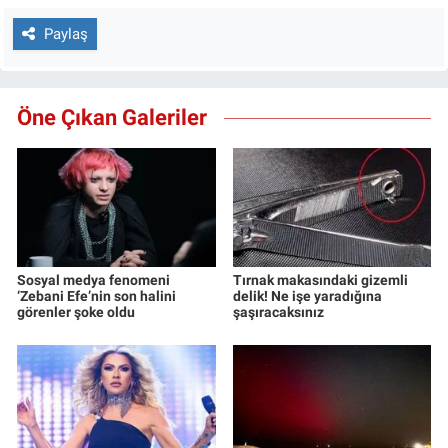
Paylaş
Öne Çıkan Galeriler
Sosyal medya fenomeni
Tırnak makasındaki gizemli
‘Zebani Efe’nin son halini
delik! Ne işe yaradığına
görenler şoke oldu
şaşıracaksınız