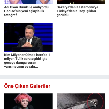
Adı Okan Buruk ile anılıyordu...
Sakarya'dan Kastamonu'ya...
Hadise’nin yeni aşkıyla ilk
Türkiye'den Kuzey Işıkları
fotoğraf
görüldü
Kim Milyoner Olmak İster'de 1
milyon TL'lik soru açıldı! İşte
geceye damga vuran
yarışmacının cevabı...
Öne Çıkan Galeriler