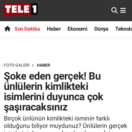
Anında Manşet
Son Dakika
Nöbetçi Eczaneler
Son Dakika
Haber
Ekonomi
Dünya
Teknolo
Başka Sohbetler
Haber
Hava Durumu
Belgesel
Ekonomi
Namaz Vakitleri
FOTO GALERI
HABER
Bilim turu
Dünya
Trafik Durumu
Şoke eden gerçek! Bu
Bilim ve Teknoloji Evreni
Teknoloji
Süper Lig Puan Durumu ve Fikstür
ünlülerin kimlikteki
isimlerini duyunca çok
Doğa Konuşuyor
Sağlık
Tüm Manşetler
şaşıracaksınız
Dünya
Spor
Son Dakika Haberleri
Birçok ünlünün kimlikteki isminin farklı
olduğunu biliyor muydunuz? Ünlülerin gerçek
Ege Saati
Yayın Akışı
Haber Arşivi