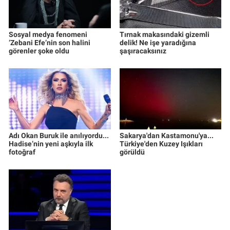
Sosyal medya fenomeni
Tırnak makasındaki gizemli
‘Zebani Efe’nin son halini
delik! Ne işe yaradığına
görenler şoke oldu
şaşıracaksınız
Adı Okan Buruk ile anılıyordu...
Sakarya'dan Kastamonu'ya...
Hadise’nin yeni aşkıyla ilk
Türkiye'den Kuzey Işıkları
fotoğraf
görüldü