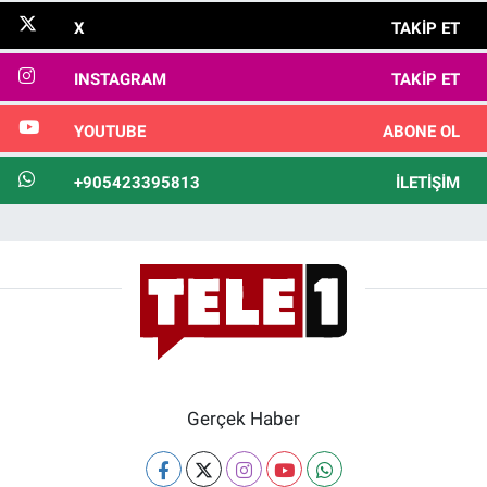
X
TAKIP ET
INSTAGRAM
TAKIP ET
YOUTUBE
ABONE OL
+905423395813
İLETIŞIM
Gerçek Haber