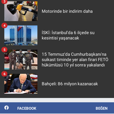
3
Motorinde bir indirim daha
4
İSKİ: İstanbul'da 6 ilçede su
kesintisi yaşanacak
5
15 Temmuz'da Cumhurbaşkanı'na
suikast timinde yer alan firari FETÖ
hükümlüsü 10 yıl sonra yakalandı
6
Bahçeli: 86 milyon kazanacak
FACEBOOK
BEĞEN