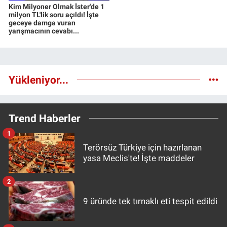
Kim Milyoner Olmak İster'de 1
milyon TL'lik soru açıldı! İşte
geceye damga vuran
yarışmacının cevabı...
Yükleniyor...
Trend Haberler
1
Terörsüz Türkiye için hazırlanan
yasa Meclis'te! İşte maddeler
2
9 üründe tek tırnaklı eti tespit edildi