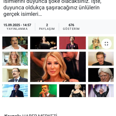
isimlerini duyunca şoke olacaksınız. İşte,
duyunca oldukça şaşıracağınız ünlülerin
Ege'den Esintiler
İletişim
gerçek isimleri…
Eğitim
15.09.2025 - 14:57
2
676
YAYINLANMA
PAYLAŞIM
GÖSTERIM
Eğlence
Ekonomi
Forum
Gerçeğin İzinde
Gün Başlıyor
Gün Bitiyor
Gün Ortası