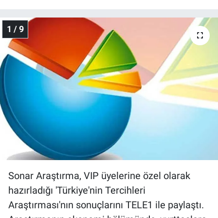
Gündem Özel
1 / 9
Günün görüntüsü
Haber
İlan
Kimdir
Koronavirüs
Kültür Sanat
Sonar Araştırma, VIP üyelerine özel olarak
hazırladığı 'Türkiye'nin Tercihleri
Ne demişti
Araştırması'nın sonuçlarını TELE1 ile paylaştı.