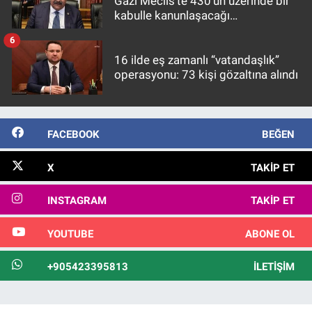
Gazi Meclis'te 430’un üzerinde bir
kabulle kanunlaşacağı
görülmektedir
6
16 ilde eş zamanlı “vatandaşlık”
operasyonu: 73 kişi gözaltına alındı
FACEBOOK
BEĞEN
X
TAKIP ET
INSTAGRAM
TAKIP ET
YOUTUBE
ABONE OL
+905423395813
İLETIŞIM