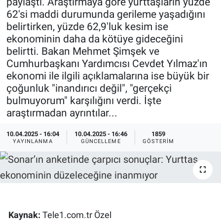
paylaştı. Araştırmaya göre yurttaşların yüzde
62'si maddi durumunda gerileme yaşadığını
Ege'den Esintiler
İletişim
belirtirken, yüzde 62,9'luk kesim ise
ekonominin daha da kötüye gideceğini
Eğitim
belirtti. Bakan Mehmet Şimşek ve
Cumhurbaşkanı Yardımcısı Cevdet Yılmaz'ın
Eğlence
ekonomi ile ilgili açıklamalarına ise büyük bir
çoğunluk "inandırıcı değil", "gerçekçi
Ekonomi
bulmuyorum" karşılığını verdi. İşte
araştırmadan ayrıntılar...
Forum
10.04.2025 - 16:04
10.04.2025 - 16:46
1859
YAYINLANMA
GÜNCELLEME
GÖSTERIM
Gerçeğin İzinde
Gün Başlıyor
Gün Bitiyor
Kaynak:
Tele1.com.tr Özel
Gün Ortası