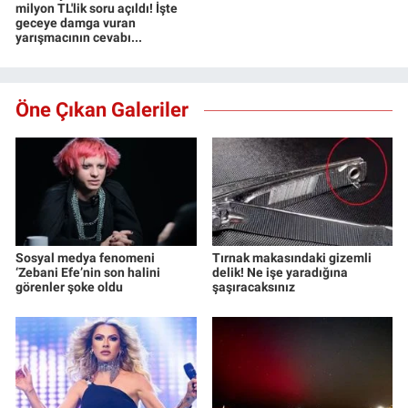
milyon TL'lik soru açıldı! İşte
geceye damga vuran
yarışmacının cevabı...
Öne Çıkan Galeriler
Sosyal medya fenomeni
Tırnak makasındaki gizemli
‘Zebani Efe’nin son halini
delik! Ne işe yaradığına
görenler şoke oldu
şaşıracaksınız