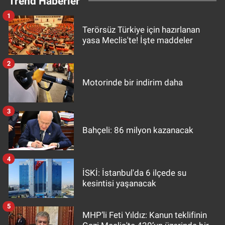
Trend Haberler
1
Terörsüz Türkiye için hazırlanan
yasa Meclis'te! İşte maddeler
2
Motorinde bir indirim daha
3
Bahçeli: 86 milyon kazanacak
4
İSKİ: İstanbul'da 6 ilçede su
kesintisi yaşanacak
5
MHP’li Feti Yıldız: Kanun teklifinin