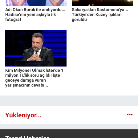
Adı Okan Buruk ile anılıyordu...
Sakarya'dan Kastamonu'ya...
Hadise’nin yeni aşkıyla ilk
Türkiye'den Kuzey Işıkları
fotoğraf
görüldü
Kim Milyoner Olmak İster'de 1
milyon TL'lik soru açıldı! İşte
geceye damga vuran
yarışmacının cevabı...
Yükleniyor...