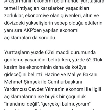
Araştırmanın ekonomi bölümünde, yurttaşlara
Nedir
temel ihtiyaçları karşılarken yaşadıkları
Popüler
zorluklar, ekonomiye olan güvenleri, altın ve
dövizdeki yükselişlerin sebep olduğu etkilerin
Programlar
yanı sıra AKP'den yapılan ekonomi
açıklamaları da soruldu.
Sağlık
Yurttaşların yüzde 62'si maddi durumunda
Spor
gerileme yaşadığını belirtirken, yüzde 62,9'luk
Teknoloji
kesim ise ekonominin daha da kötüye
gideceğini belirtti. Hazine ve Maliye Bakanı
Türkiye'nin Geleceği
Mehmet Şimşek ile Cumhurbaşkanı
Yardımcısı Cevdet Yılmaz'ın ekonomi ile ilgili
Türkiye'nin Gündemi
açıklamalarına ise büyük bir çoğunluk
Yerel Gündem
"inandırıcı değil", "gerçekçi bulmuyorum"