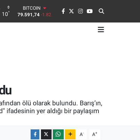
DOLAR
°
10
45,43620
0.02
EURO
53,38690
0.19
STERLİN
61,60380
0.18
G.ALTIN
6862,09000
0.19
BİST100
14.598,00
0
BITCOIN
79.591,74
-1.82
ndu
afından ölü olarak bulundu. Barış’ın,
ifadesinin yer aldığı bir paylaşım
-
+
A
A