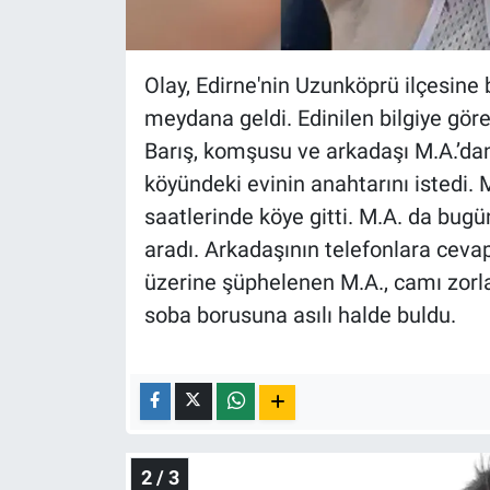
Nedir
Popüler
Olay, Edirne'nin Uzunköprü ilçesine
meydana geldi. Edinilen bilgiye göre
Programlar
Barış, komşusu ve arkadaşı M.A.’da
Sağlık
köyündeki evinin anahtarını istedi. 
saatlerinde köye gitti. M.A. da bugü
Spor
aradı. Arkadaşının telefonlara cev
üzerine şüphelenen M.A., camı zorla
Teknoloji
soba borusuna asılı halde buldu.
Türkiye'nin Geleceği
Türkiye'nin Gündemi
Yerel Gündem
2 / 3