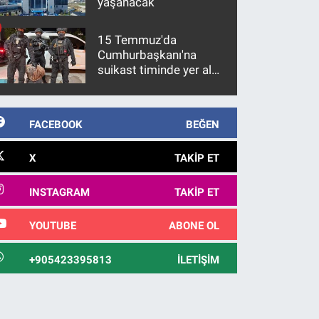
yaşanacak
15 Temmuz'da
Cumhurbaşkanı'na
suikast timinde yer alan
firari FETÖ hükümlüsü
10 yıl sonra yakalandı
FACEBOOK
BEĞEN
X
TAKIP ET
INSTAGRAM
TAKIP ET
YOUTUBE
ABONE OL
+905423395813
İLETIŞIM