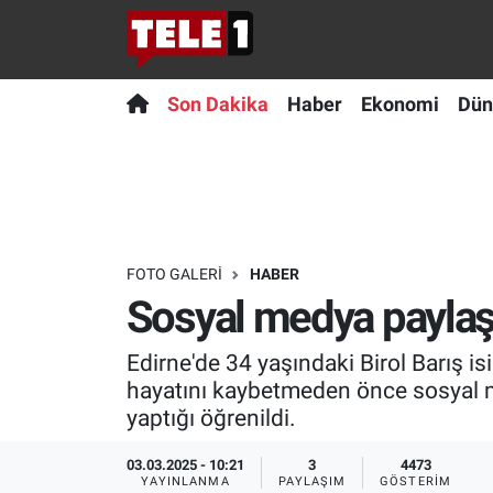
Anında Manşet
Son Dakika
Nöbetçi Eczaneler
Son Dakika
Haber
Ekonomi
Dün
Başka Sohbetler
Haber
Hava Durumu
Belgesel
Ekonomi
Namaz Vakitleri
Bilim turu
Dünya
Trafik Durumu
FOTO GALERI
HABER
Sosyal medya paylaş
Bilim ve Teknoloji Evreni
Teknoloji
Süper Lig Puan Durumu ve Fikstür
Edirne'de 34 yaşındaki Birol Barış is
Doğa Konuşuyor
Sağlık
Tüm Manşetler
hayatını kaybetmeden önce sosyal m
yaptığı öğrenildi.
Dünya
Spor
Son Dakika Haberleri
03.03.2025 - 10:21
3
4473
Ege Saati
Yayın Akışı
Haber Arşivi
YAYINLANMA
PAYLAŞIM
GÖSTERIM