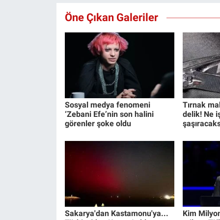
Öne Çıkan Galeriler
Sosyal medya fenomeni
Tırnak ma
‘Zebani Efe’nin son halini
delik! Ne 
görenler şoke oldu
şaşıracaks
Sakarya'dan Kastamonu'ya...
Kim Milyon