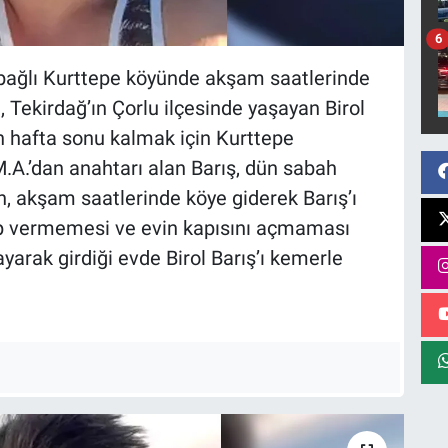
6
 bağlı Kurttepe köyünde akşam saatlerinde
, Tekirdağ’ın Çorlu ilçesinde yaşayan Birol
n hafta sonu kalmak için Kurttepe
M.A.’dan anahtarı alan Barış, dün sabah
n, akşam saatlerinde köye giderek Barış’ı
ap vermemesi ve evin kapısını açmaması
yarak girdiği evde Birol Barış’ı kemerle