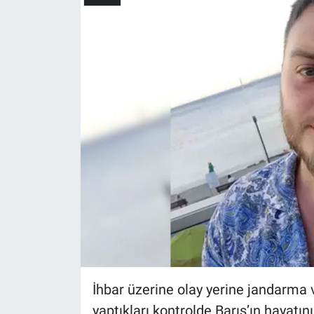
Yerel Yaşam
Canlı Yayın
İhbar üzerine olay yerine jandarma ve
yaptıkları kontrolde Barış’ın hayatını 