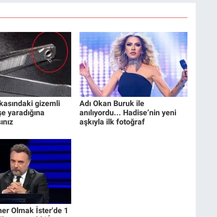
kasındaki gizemli
Adı Okan Buruk ile
işe yaradığına
anılıyordu... Hadise’nin yeni
ınız
aşkıyla ilk fotoğraf
er Olmak İster'de 1