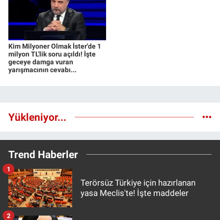
Kim Milyoner Olmak İster'de 1
milyon TL'lik soru açıldı! İşte
geceye damga vuran
yarışmacının cevabı...
Yükleniyor...
Trend Haberler
1
Terörsüz Türkiye için hazırlanan
yasa Meclis'te! İşte maddeler
2