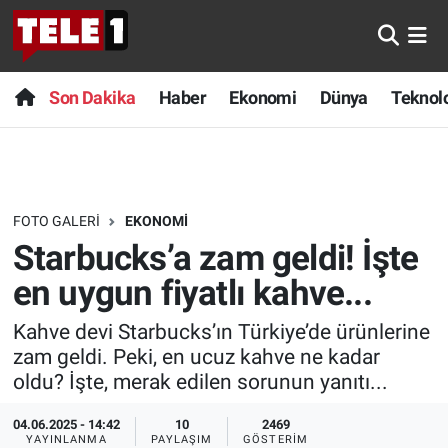
Anında Manşet
Son Dakika
Nöbetçi Eczaneler
Son Dakika
Haber
Ekonomi
Dünya
Teknolo
Başka Sohbetler
Haber
Hava Durumu
Belgesel
Ekonomi
Namaz Vakitleri
FOTO GALERI
EKONOMI
Bilim turu
Dünya
Trafik Durumu
Starbucks’a zam geldi! İşte
Bilim ve Teknoloji Evreni
Teknoloji
Süper Lig Puan Durumu ve Fikstür
en uygun fiyatlı kahve...
Kahve devi Starbucks’ın Türkiye’de ürünlerine
Doğa Konuşuyor
Sağlık
Tüm Manşetler
zam geldi. Peki, en ucuz kahve ne kadar
oldu? İşte, merak edilen sorunun yanıtı...
Dünya
Spor
Son Dakika Haberleri
04.06.2025 - 14:42
10
2469
Ege Saati
Yayın Akışı
Haber Arşivi
YAYINLANMA
PAYLAŞIM
GÖSTERIM