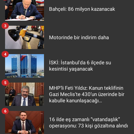
Bahçeli: 86 milyon kazanacak
3
Motorinde bir indirim daha
4
İSKİ: İstanbul'da 6 ilçede su
kesintisi yaşanacak
5
MHP’li Feti Yıldız: Kanun teklifinin
Gazi Meclis'te 430’un üzerinde bir
kabulle kanunlaşacağı
görülmektedir
6
16 ilde eş zamanlı “vatandaşlık”
operasyonu: 73 kişi gözaltına alındı