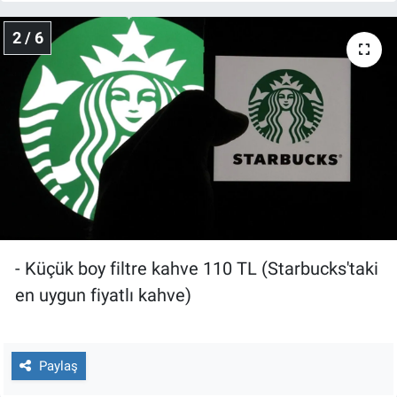
Nedir
2 / 6
Popüler
Programlar
Sağlık
Spor
Teknoloji
- Küçük boy filtre kahve 110 TL (Starbucks'taki
Türkiye'nin Geleceği
en uygun fiyatlı kahve)
Türkiye'nin Gündemi
Paylaş
Yerel Gündem