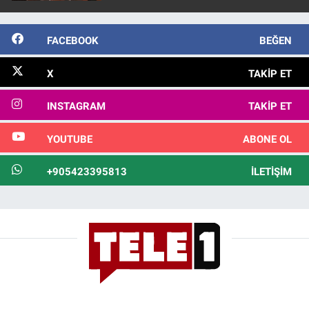
FACEBOOK
BEĞEN
X
TAKIP ET
INSTAGRAM
TAKIP ET
YOUTUBE
ABONE OL
+905423395813
İLETIŞIM