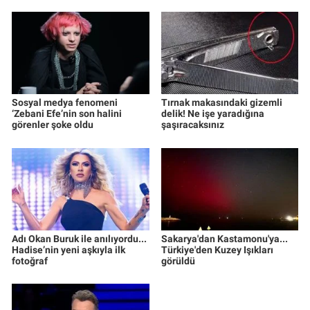
Sosyal medya fenomeni
Tırnak makasındaki gizemli
‘Zebani Efe’nin son halini
delik! Ne işe yaradığına
görenler şoke oldu
şaşıracaksınız
Adı Okan Buruk ile anılıyordu...
Sakarya'dan Kastamonu'ya...
Hadise’nin yeni aşkıyla ilk
Türkiye'den Kuzey Işıkları
fotoğraf
görüldü