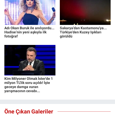
Adı Okan Buruk ile anılıyordu...
Sakarya'dan Kastamonu'ya...
Hadise’nin yeni aşkıyla ilk
Türkiye'den Kuzey Işıkları
fotoğraf
görüldü
Kim Milyoner Olmak İster'de 1
milyon TL'lik soru açıldı! İşte
geceye damga vuran
yarışmacının cevabı...
Öne Çıkan Galeriler