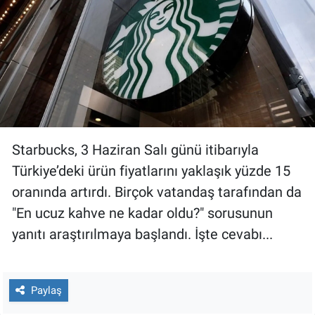
Gündem Özel
Günün görüntüsü
Haber
İlan
Starbucks, 3 Haziran Salı günü itibarıyla
Türkiye’deki ürün fiyatlarını yaklaşık yüzde 15
Kimdir
oranında artırdı. Birçok vatandaş tarafından da
"En ucuz kahve ne kadar oldu?" sorusunun
Koronavirüs
yanıtı araştırılmaya başlandı. İşte cevabı...
Kültür Sanat
Ne demişti
Paylaş