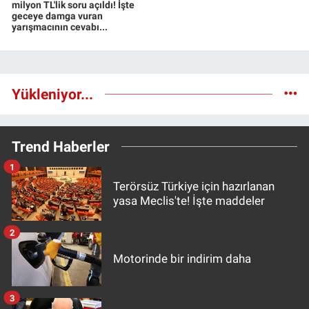
milyon TL'lik soru açıldı! İşte
geceye damga vuran
yarışmacının cevabı...
Yükleniyor...
Trend Haberler
1
Terörsüz Türkiye için hazırlanan
yasa Meclis'te! İşte maddeler
2
Motorinde bir indirim daha
3