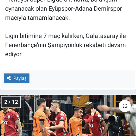
Nedir
oynanacak olan Eyüpspor-Adana Demirspor
maçıyla tamamlanacak.
Popüler
Programlar
Ligin bitimine 7 maç kalırken, Galatasaray ile
Fenerbahçe'nin Şampiyonluk rekabeti devam
Sağlık
ediyor.
Spor
Paylaş
Teknoloji
Türkiye'nin Geleceği
2 / 12
Türkiye'nin Gündemi
Yerel Gündem