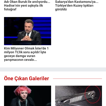
Adı Okan Buruk ile anılıyordu...
Sakarya'dan Kastamonu'ya...
Hadise’nin yeni aşkıyla ilk
Türkiye'den Kuzey Işıkları
fotoğraf
görüldü
Kim Milyoner Olmak İster'de 1
milyon TL'lik soru açıldı! İşte
geceye damga vuran
yarışmacının cevabı...
Öne Çıkan Galeriler