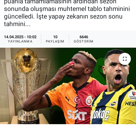
puanla tamamlamasının ardından sezon
sonunda oluşması muhtemel tablo tahminini
Ege'den Esintiler
İletişim
güncelledi. İşte yapay zekanın sezon sonu
tahmini...
Eğitim
14.04.2025 - 10:02
10
6646
Eğlence
YAYINLANMA
PAYLAŞIM
GÖSTERIM
Ekonomi
Forum
Gerçeğin İzinde
Gün Başlıyor
Gün Bitiyor
Gün Ortası