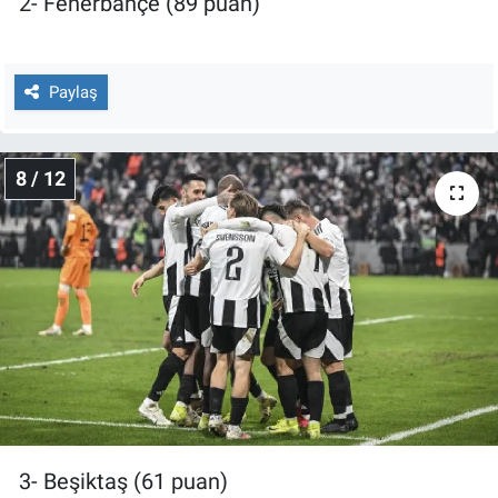
2- Fenerbahçe (89 puan)
Paylaş
8 / 12
3- Beşiktaş (61 puan)