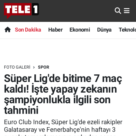
Anında Manşet
Son Dakika
Nöbetçi Eczaneler
Son Dakika
Haber
Ekonomi
Dünya
Teknolo
Başka Sohbetler
Haber
Hava Durumu
Belgesel
Ekonomi
Namaz Vakitleri
FOTO GALERI
SPOR
Bilim turu
Dünya
Trafik Durumu
Süper Lig'de bitime 7 maç
Bilim ve Teknoloji Evreni
Teknoloji
Süper Lig Puan Durumu ve Fikstür
kaldı! İşte yapay zekanın
şampiyonlukla ilgili son
Doğa Konuşuyor
Sağlık
Tüm Manşetler
tahmini
Dünya
Spor
Son Dakika Haberleri
Euro Club Index, Süper Lig'de ezeli rakipler
Galatasaray ve Fenerbahçe'nin haftayı 3
Ege Saati
Yayın Akışı
Haber Arşivi