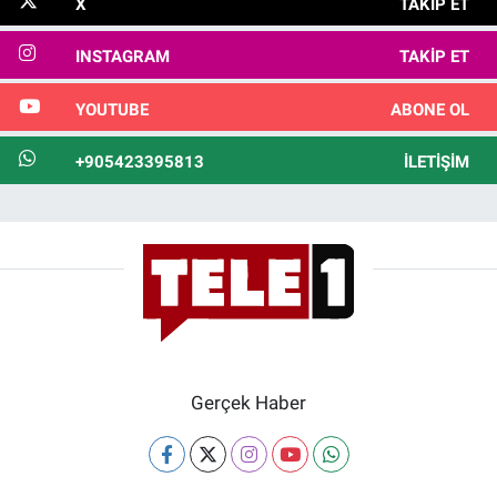
X
TAKIP ET
INSTAGRAM
TAKIP ET
YOUTUBE
ABONE OL
+905423395813
İLETIŞIM
Gerçek Haber