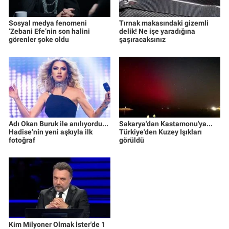
Sosyal medya fenomeni
Tırnak makasındaki gizemli
‘Zebani Efe’nin son halini
delik! Ne işe yaradığına
görenler şoke oldu
şaşıracaksınız
Adı Okan Buruk ile anılıyordu...
Sakarya'dan Kastamonu'ya...
Hadise’nin yeni aşkıyla ilk
Türkiye'den Kuzey Işıkları
fotoğraf
görüldü
Kim Milyoner Olmak İster'de 1