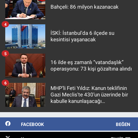
Bahçeli: 86 milyon kazanacak
4
İSKİ: İstanbul'da 6 ilçede su
kesintisi yaşanacak
5
16 ilde eş zamanlı “vatandaşlık”
operasyonu: 73 kişi gözaltına alındı
6
MHP’li Feti Yıldız: Kanun teklifinin
Gazi Meclis'te 430’un üzerinde bir
kabulle kanunlaşacağı
görülmektedir
FACEBOOK
BEĞEN