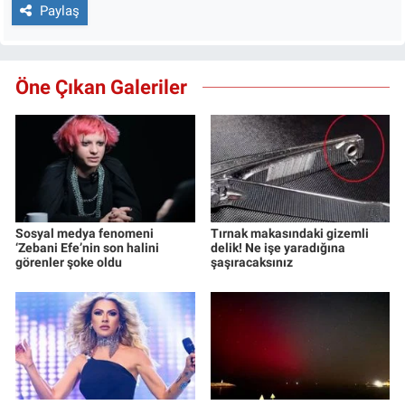
Paylaş
Öne Çıkan Galeriler
Sosyal medya fenomeni
Tırnak makasındaki gizemli
‘Zebani Efe’nin son halini
delik! Ne işe yaradığına
görenler şoke oldu
şaşıracaksınız