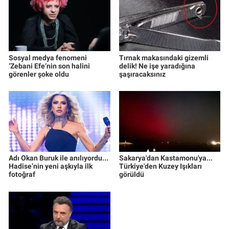
Sosyal medya fenomeni
Tırnak makasındaki gizemli
‘Zebani Efe’nin son halini
delik! Ne işe yaradığına
görenler şoke oldu
şaşıracaksınız
Adı Okan Buruk ile anılıyordu...
Sakarya'dan Kastamonu'ya...
Hadise’nin yeni aşkıyla ilk
Türkiye'den Kuzey Işıkları
fotoğraf
görüldü