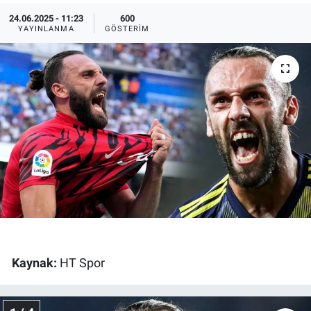
24.06.2025 - 11:23
600
Ege'den Esintiler
İletişim
YAYINLANMA
GÖSTERIM
Eğitim
Eğlence
Ekonomi
Forum
Gerçeğin İzinde
Gün Başlıyor
Kaynak:
HT Spor
Gün Bitiyor
Gün Ortası