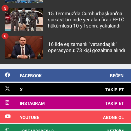
5
15 Temmuz'da Cumhurbaşkanı'na
suikast timinde yer alan firari FETÖ
hükümlüsü 10 yıl sonra yakalandı
6
16 ilde eş zamanlı “vatandaşlık”
operasyonu: 73 kişi gözaltına alındı
FACEBOOK
BEĞEN
X
TAKIP ET
INSTAGRAM
TAKIP ET
YOUTUBE
ABONE OL