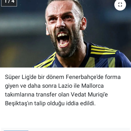
1 / 4
Gündem Özel
Günün görüntüsü
Haber
İlan
Kimdir
Süper Lig'de bir dönem Fenerbahçe'de forma
giyen ve daha sonra Lazio ile Mallorca
Koronavirüs
takımlarına transfer olan Vedat Muriqi'e
Beşiktaş'ın talip olduğu iddia edildi.
Kültür Sanat
Ne demişti