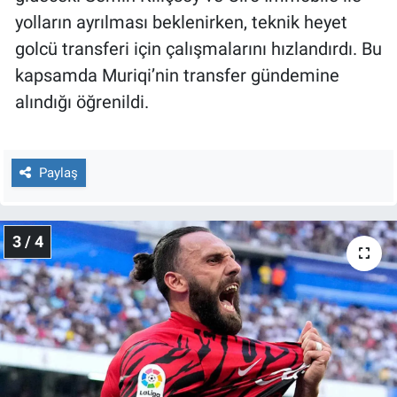
Yerel Yaşam
yolların ayrılması beklenirken, teknik heyet
golcü transferi için çalışmalarını hızlandırdı. Bu
Canlı Yayın
kapsamda Muriqi’nin transfer gündemine
alındığı öğrenildi.
Paylaş
3 / 4