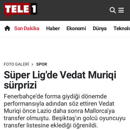
Anında Manşet
Son Dakika
Nöbetçi Eczaneler
Son Dakika
Haber
Ekonomi
Dünya
Teknolo
Başka Sohbetler
Haber
Hava Durumu
Belgesel
Ekonomi
Namaz Vakitleri
FOTO GALERI
SPOR
Bilim turu
Dünya
Trafik Durumu
Süper Lig'de Vedat Muriqi
Bilim ve Teknoloji Evreni
Teknoloji
Süper Lig Puan Durumu ve Fikstür
sürprizi
Fenerbahçe'de forma giydiği dönemde
Doğa Konuşuyor
Sağlık
Tüm Manşetler
performansıyla adından söz ettiren Vedat
Muriqi önce Lazio daha sonra Mallorca'ya
Dünya
Spor
Son Dakika Haberleri
transfer olmuştu. Beşiktaş'ın golcü oyuncuyu
transfer listesine eklediği öğrenildi.
Ege Saati
Yayın Akışı
Haber Arşivi