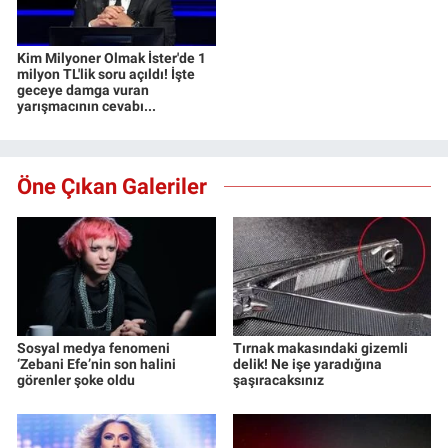
Kim Milyoner Olmak İster'de 1
milyon TL'lik soru açıldı! İşte
geceye damga vuran
yarışmacının cevabı...
Öne Çıkan Galeriler
Sosyal medya fenomeni
Tırnak makasındaki gizemli
‘Zebani Efe’nin son halini
delik! Ne işe yaradığına
görenler şoke oldu
şaşıracaksınız