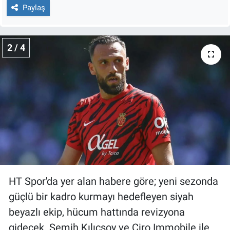
Nedir
Paylaş
Popüler
2 / 4
Programlar
Sağlık
Spor
Teknoloji
Türkiye'nin Geleceği
HT Spor'da yer alan habere göre; yeni sezonda
Türkiye'nin Gündemi
güçlü bir kadro kurmayı hedefleyen siyah
beyazlı ekip, hücum hattında revizyona
Yerel Gündem
gidecek. Semih Kılıçsoy ve Ciro Immobile ile