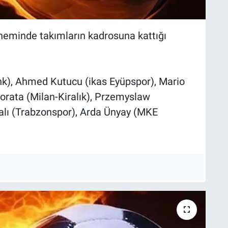
döneminde takımların kadrosuna kattığı
nk), Ahmed Kutucu (ikas Eyüpspor), Mario
rata (Milan-Kiralık), Przemyslaw
malı (Trabzonspor), Arda Ünyay (MKE