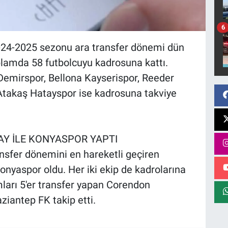
6
024-2025 sezonu ara transfer dönemi dün
lamda 58 futbolcuyu kadrosuna kattı.
Demirspor, Bellona Kayserispor, Reeder
takaş Hatayspor ise kadrosuna takviye
AY İLE KONYASPOR YAPTI
ansfer dönemini en hareketli geçiren
yaspor oldu. Her iki ekip de kadrolarına
mları 5'er transfer yapan Corendon
iantep FK takip etti.