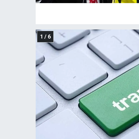
Gündem Özel
Günün görüntüsü
1 / 6
Haber
İlan
Kimdir
Koronavirüs
Kültür Sanat
Ne demişti