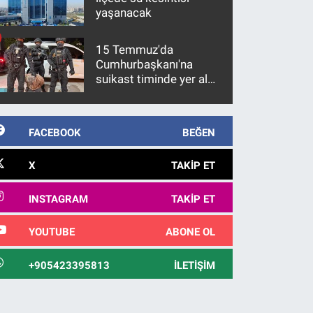
yaşanacak
15 Temmuz'da
Cumhurbaşkanı'na
suikast timinde yer alan
firari FETÖ hükümlüsü
10 yıl sonra yakalandı
FACEBOOK
BEĞEN
X
TAKIP ET
INSTAGRAM
TAKIP ET
YOUTUBE
ABONE OL
+905423395813
İLETIŞIM