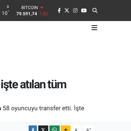
DOLAR
°
10
45,43620
0.02
EURO
53,38690
0.19
STERLİN
61,60380
0.18
G.ALTIN
6862,09000
0.19
BİST100
14.598,00
0
BITCOIN
79.591,74
-1.82
 işte atılan tüm
58 oyuncuyu transfer etti. İşte
-
+
A
A