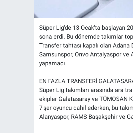
Nedir
Popüler
Süper Lig'de 13 Ocak'ta başlayan 2
Programlar
sona erdi. Bu dönemde takımlar top
Transfer tahtası kapalı olan Adana 
Sağlık
Samsunspor, Onvo Antalyaspor ve A
Spor
yapamadı.
Teknoloji
EN FAZLA TRANSFERİ GALATASAR
Süper Lig takımları arasında ara tr
Türkiye'nin Geleceği
ekipler Galatasaray ve TÜMOSAN Kon
7'şer oyuncu dahil ederken, bu takı
Türkiye'nin Gündemi
Alanyaspor, RAMS Başakşehir ve Gaz
Yerel Gündem