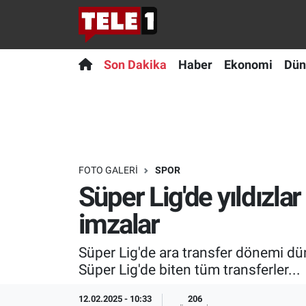
Anında Manşet
Son Dakika
Nöbetçi Eczaneler
Son Dakika
Haber
Ekonomi
Dün
Başka Sohbetler
Haber
Hava Durumu
Belgesel
Ekonomi
Namaz Vakitleri
Bilim turu
Dünya
Trafik Durumu
FOTO GALERI
SPOR
Süper Lig'de yıldızlar
Bilim ve Teknoloji Evreni
Teknoloji
Süper Lig Puan Durumu ve Fikstür
imzalar
Doğa Konuşuyor
Sağlık
Tüm Manşetler
Süper Lig'de ara transfer dönemi dü
Dünya
Spor
Son Dakika Haberleri
Süper Lig'de biten tüm transferler...
Ege Saati
Yayın Akışı
Haber Arşivi
12.02.2025 - 10:33
206