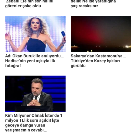
‘Zebani Efe’nin son halini
delik! Ne işe yaradığına
görenler şoke oldu
şaşıracaksınız
Adı Okan Buruk ile anılıyordu...
Sakarya'dan Kastamonu'ya...
Hadise’nin yeni aşkıyla ilk
Türkiye'den Kuzey Işıkları
fotoğraf
görüldü
Kim Milyoner Olmak İster'de 1
milyon TL'lik soru açıldı! İşte
geceye damga vuran
yarışmacının cevabı...