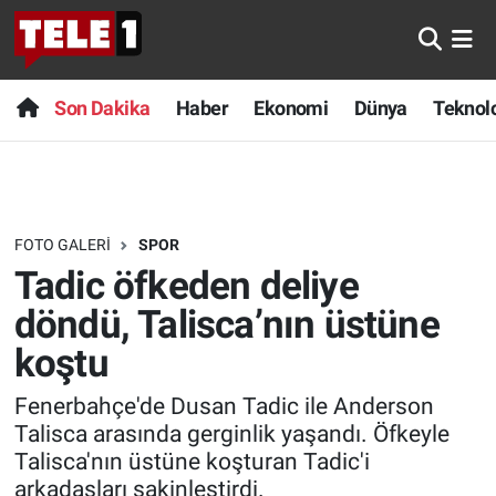
Anında Manşet
Son Dakika
Nöbetçi Eczaneler
Son Dakika
Haber
Ekonomi
Dünya
Teknolo
Başka Sohbetler
Haber
Hava Durumu
Belgesel
Ekonomi
Namaz Vakitleri
FOTO GALERI
SPOR
Bilim turu
Dünya
Trafik Durumu
Tadic öfkeden deliye
Bilim ve Teknoloji Evreni
Teknoloji
Süper Lig Puan Durumu ve Fikstür
döndü, Talisca’nın üstüne
koştu
Doğa Konuşuyor
Sağlık
Tüm Manşetler
Fenerbahçe'de Dusan Tadic ile Anderson
Dünya
Spor
Son Dakika Haberleri
Talisca arasında gerginlik yaşandı. Öfkeyle
Talisca'nın üstüne koşturan Tadic'i
Ege Saati
Yayın Akışı
Haber Arşivi
arkadaşları sakinleştirdi.