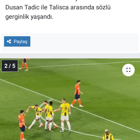
Nedir
Dusan Tadic ile Talisca arasında sözlü
gerginlik yaşandı.
Popüler
Programlar
Paylaş
Sağlık
2 / 5
Spor
Teknoloji
Türkiye'nin Geleceği
Türkiye'nin Gündemi
Yerel Gündem