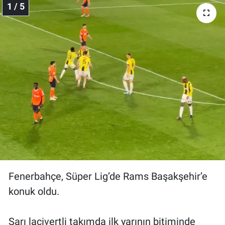
1 / 5
Gündem Özel
Günün görüntüsü
Haber
İlan
Kimdir
Koronavirüs
Fenerbahçe, Süper Lig’de Rams Başakşehir’e
Kültür Sanat
konuk oldu.
Ne demişti
Sarı lacivertli takımda ilk yarının bitiminde