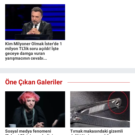
Kim Milyoner Olmak İster'de 1
milyon TL'lik soru açıldı! İşte
geceye damga vuran
yarışmacının cevabı...
Öne Çıkan Galeriler
Sosyal medya fenomeni
Tırnak makasındaki gizemli