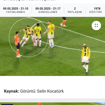
Ege'den Esintiler
İletişim
09.05.2025 - 21:10
09.05.2025 - 21:17
2
1978
YAYINLANMA
GÜNCELLEME
PAYLAŞIM
GÖSTERIM
Eğitim
Eğlence
Ekonomi
Forum
Gerçeğin İzinde
Gün Başlıyor
Kaynak:
Görüntü: Selin Kocatürk
Gün Bitiyor
Gün Ortası