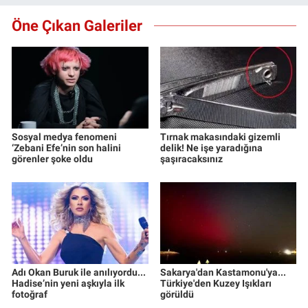
Öne Çıkan Galeriler
Sosyal medya fenomeni
Tırnak makasındaki gizemli
‘Zebani Efe’nin son halini
delik! Ne işe yaradığına
görenler şoke oldu
şaşıracaksınız
Adı Okan Buruk ile anılıyordu...
Sakarya'dan Kastamonu'ya...
Hadise’nin yeni aşkıyla ilk
Türkiye'den Kuzey Işıkları
fotoğraf
görüldü