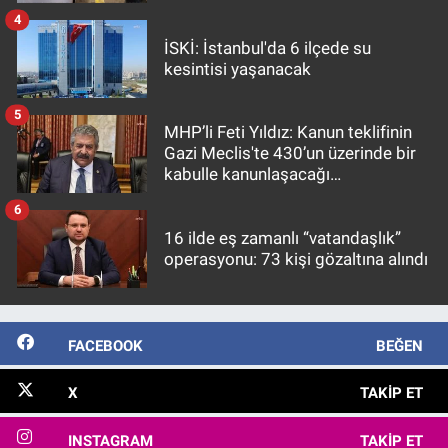
4
İSKİ: İstanbul'da 6 ilçede su
kesintisi yaşanacak
5
MHP’li Feti Yıldız: Kanun teklifinin
Gazi Meclis'te 430’un üzerinde bir
kabulle kanunlaşacağı
görülmektedir
6
16 ilde eş zamanlı “vatandaşlık”
operasyonu: 73 kişi gözaltına alındı
FACEBOOK
BEĞEN
X
TAKIP ET
INSTAGRAM
TAKIP ET