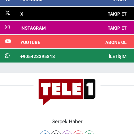
X
TAKIP ET
INSTAGRAM
TAKIP ET
YOUTUBE
ABONE OL
+905423395813
İLETIŞIM
Gerçek Haber