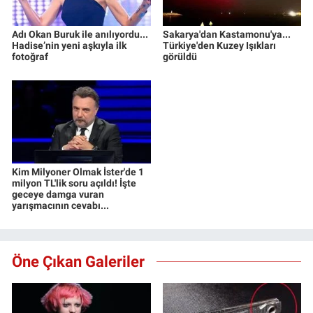
Adı Okan Buruk ile anılıyordu...
Sakarya'dan Kastamonu'ya...
Hadise’nin yeni aşkıyla ilk
Türkiye'den Kuzey Işıkları
fotoğraf
görüldü
Kim Milyoner Olmak İster'de 1
milyon TL'lik soru açıldı! İşte
geceye damga vuran
yarışmacının cevabı...
Öne Çıkan Galeriler