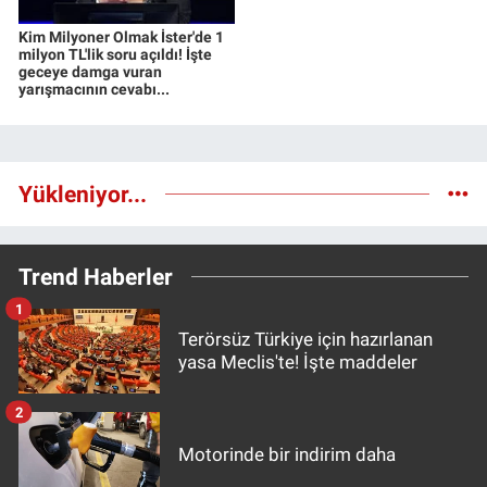
Kim Milyoner Olmak İster'de 1
milyon TL'lik soru açıldı! İşte
geceye damga vuran
yarışmacının cevabı...
Yükleniyor...
Trend Haberler
1
Terörsüz Türkiye için hazırlanan
yasa Meclis'te! İşte maddeler
2
Motorinde bir indirim daha