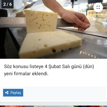
Nedir
2 / 6
Popüler
Programlar
Sağlık
Spor
Teknoloji
Söz konusu listeye 4 Şubat Salı günü (dün)
yeni firmalar eklendi.
Türkiye'nin Geleceği
Türkiye'nin Gündemi
Paylaş
Yerel Gündem