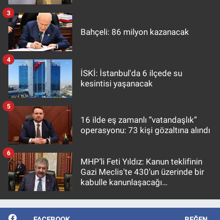
3
Bahçeli: 86 milyon kazanacak
4
İSKİ: İstanbul'da 6 ilçede su
kesintisi yaşanacak
5
16 ilde eş zamanlı “vatandaşlık”
operasyonu: 73 kişi gözaltına alındı
6
MHP’li Feti Yıldız: Kanun teklifinin
Gazi Meclis'te 430’un üzerinde bir
kabulle kanunlaşacağı
görülmektedir
FACEBOOK
BEĞEN