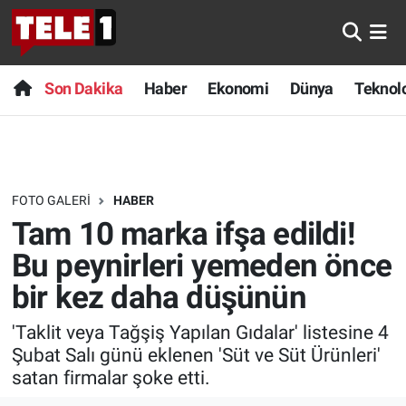
Anında Manşet
Son Dakika
Nöbetçi Eczaneler
Son Dakika
Haber
Ekonomi
Dünya
Teknolo
Başka Sohbetler
Haber
Hava Durumu
Belgesel
Ekonomi
Namaz Vakitleri
FOTO GALERI
HABER
Bilim turu
Dünya
Trafik Durumu
Tam 10 marka ifşa edildi!
Bilim ve Teknoloji Evreni
Teknoloji
Süper Lig Puan Durumu ve Fikstür
Bu peynirleri yemeden önce
bir kez daha düşünün
Doğa Konuşuyor
Sağlık
Tüm Manşetler
'Taklit veya Tağşiş Yapılan Gıdalar' listesine 4
Dünya
Spor
Son Dakika Haberleri
Şubat Salı günü eklenen 'Süt ve Süt Ürünleri'
satan firmalar şoke etti.
Ege Saati
Yayın Akışı
Haber Arşivi