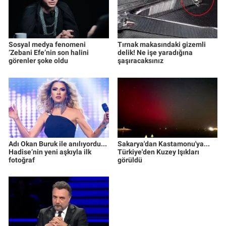
Sosyal medya fenomeni
Tırnak makasındaki gizemli
‘Zebani Efe’nin son halini
delik! Ne işe yaradığına
görenler şoke oldu
şaşıracaksınız
Adı Okan Buruk ile anılıyordu...
Sakarya'dan Kastamonu'ya...
Hadise’nin yeni aşkıyla ilk
Türkiye'den Kuzey Işıkları
fotoğraf
görüldü