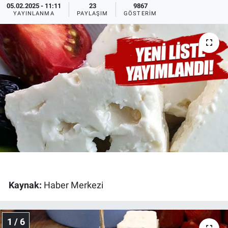
05.02.2025 - 11:11
23
9867
YAYINLANMA
PAYLAŞIM
GÖSTERIM
Ege'den Esintiler
İletişim
Eğitim
Eğlence
Ekonomi
Forum
Gerçeğin İzinde
Gün Başlıyor
Kaynak:
Haber Merkezi
Gün Bitiyor
1 / 6
Gün Ortası