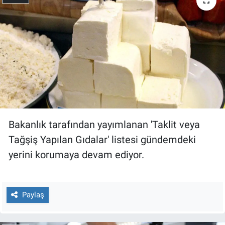
Gündem Özel
Günün görüntüsü
Haber
İlan
Bakanlık tarafından yayımlanan 'Taklit veya
Kimdir
Tağşiş Yapılan Gıdalar' listesi gündemdeki
Koronavirüs
yerini korumaya devam ediyor.
Kültür Sanat
Paylaş
Ne demişti