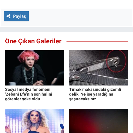
Paylaş
Öne Çıkan Galeriler
Sosyal medya fenomeni
Tırnak makasındaki gizemli
‘Zebani Efe’nin son halini
delik! Ne işe yaradığına
görenler şoke oldu
şaşıracaksınız