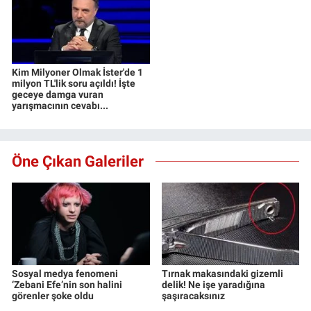
Kim Milyoner Olmak İster'de 1
milyon TL'lik soru açıldı! İşte
geceye damga vuran
yarışmacının cevabı...
Öne Çıkan Galeriler
Sosyal medya fenomeni
Tırnak makasındaki gizemli
‘Zebani Efe’nin son halini
delik! Ne işe yaradığına
görenler şoke oldu
şaşıracaksınız