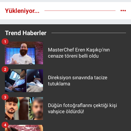
Yükleniyor...
Trend Haberler
1
MasterChef Eren Kaşıkçı'nın
cenaze töreni belli oldu
2
Direksiyon sınavında tacize
tutuklama
3
Düğün fotoğraflarını çektiği kişi
vahşice öldürdü!
4