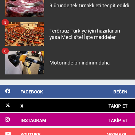
9 üründe tek tırnaklı eti tespit edildi
5
Terörsüz Türkiye için hazırlanan
yasa Meclis'te! İşte maddeler
6
Motorinde bir indirim daha
FACEBOOK
BEĞEN
X
TAKIP ET
INSTAGRAM
TAKIP ET
YOUTUBE
ABONE OL