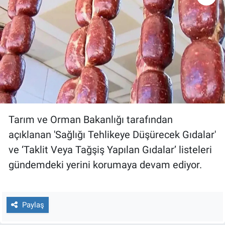
Gündem Özel
Günün görüntüsü
Haber
İlan
Tarım ve Orman Bakanlığı tarafından
Kimdir
açıklanan 'Sağlığı Tehlikeye Düşürecek Gıdalar'
ve ‘Taklit Veya Tağşiş Yapılan Gıdalar’ listeleri
Koronavirüs
gündemdeki yerini korumaya devam ediyor.
Kültür Sanat
Ne demişti
Paylaş