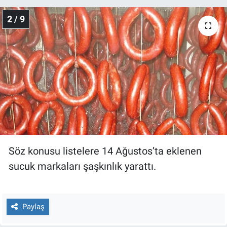
Nedir
2 / 9
Popüler
Programlar
Sağlık
Spor
Teknoloji
Söz konusu listelere 14 Ağustos’ta eklenen
Türkiye'nin Geleceği
sucuk markaları şaşkınlık yarattı.
Türkiye'nin Gündemi
Paylaş
Yerel Gündem