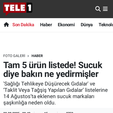
Anında Manşet
Son Dakika
Nöbetçi Eczaneler
Son Dakika
Haber
Ekonomi
Dünya
Teknolo
Başka Sohbetler
Haber
Hava Durumu
Belgesel
Ekonomi
Namaz Vakitleri
FOTO GALERI
HABER
Bilim turu
Dünya
Trafik Durumu
Tam 5 ürün listede! Sucuk
Bilim ve Teknoloji Evreni
Teknoloji
Süper Lig Puan Durumu ve Fikstür
diye bakın ne yedirmişler
'Sağlığı Tehlikeye Düşürecek Gıdalar' ve
Doğa Konuşuyor
Sağlık
Tüm Manşetler
‘Taklit Veya Tağşiş Yapılan Gıdalar’ listelerine
14 Ağustos’ta eklenen sucuk markaları
Dünya
Spor
Son Dakika Haberleri
şaşkınlığa neden oldu.
Ege Saati
Yayın Akışı
Haber Arşivi