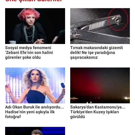
Sosyal medya fenomeni
Tırnak makasındaki gizemli
‘Zebani Efe’nin son halini
delik! Ne işe yaradığına
görenler şoke oldu
şaşıracaksınız
Adı Okan Buruk ile anılıyordu...
Sakarya'dan Kastamonu'ya...
Hadise’nin yeni aşkıyla ilk
Türkiye'den Kuzey Işıkları
fotoğraf
görüldü