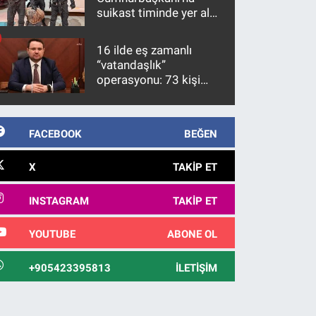
suikast timinde yer alan
firari FETÖ hükümlüsü
10 yıl sonra yakalandı
16 ilde eş zamanlı
“vatandaşlık”
operasyonu: 73 kişi
gözaltına alındı
FACEBOOK
BEĞEN
X
TAKIP ET
INSTAGRAM
TAKIP ET
YOUTUBE
ABONE OL
+905423395813
İLETIŞIM