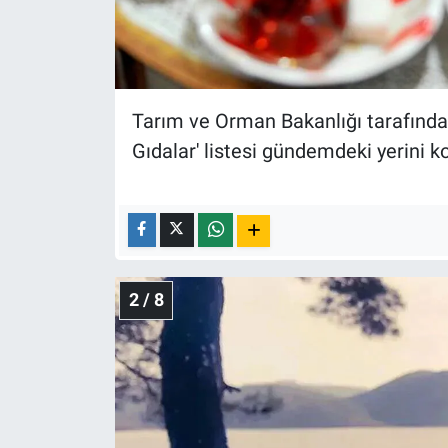
Nedir
Popüler
Programlar
Tarım ve Orman Bakanlığı tarafından
Gıdalar' listesi gündemdeki yerini 
Sağlık
Spor
Teknoloji
2 / 8
Türkiye'nin Geleceği
Türkiye'nin Gündemi
Yerel Gündem