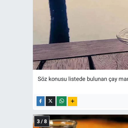
Yerel Yaşam
Canlı Yayın
Söz konusu listede bulunan çay mark
3 / 8