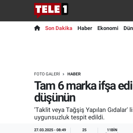
Anında Manşet
Son Dakika
Nöbetçi Eczaneler
Son Dakika
Haber
Ekonomi
Dün
Başka Sohbetler
Haber
Hava Durumu
Belgesel
Ekonomi
Namaz Vakitleri
Bilim turu
Dünya
Trafik Durumu
FOTO GALERI
HABER
Tam 6 marka ifşa edi
Bilim ve Teknoloji Evreni
Teknoloji
Süper Lig Puan Durumu ve Fikstür
düşünün
Doğa Konuşuyor
Sağlık
Tüm Manşetler
'Taklit veya Tağşiş Yapılan Gıdalar'
Dünya
Spor
Son Dakika Haberleri
uygunsuzluk tespit edildi.
Ege Saati
Yayın Akışı
Haber Arşivi
27.03.2025 - 08:49
25
11BIN