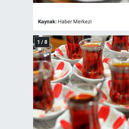
Gündem Özel
Kaynak:
Haber Merkezi
Günün görüntüsü
1 / 8
Haber
İlan
Kimdir
Koronavirüs
Kültür Sanat
Ne demişti