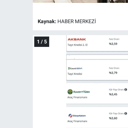
Gündem Özel
Kaynak:
HABER MERKEZİ
Günün görüntüsü
1 / 5
Haber
İlan
Kimdir
Koronavirüs
Kültür Sanat
Ne demişti