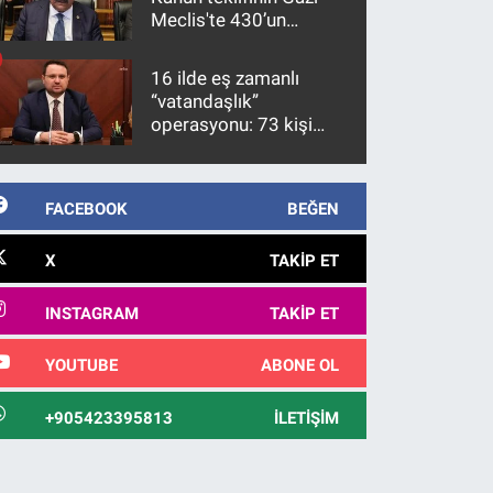
Meclis'te 430’un
üzerinde bir kabulle
kanunlaşacağı
16 ilde eş zamanlı
görülmektedir
“vatandaşlık”
operasyonu: 73 kişi
gözaltına alındı
FACEBOOK
BEĞEN
X
TAKIP ET
INSTAGRAM
TAKIP ET
YOUTUBE
ABONE OL
+905423395813
İLETIŞIM