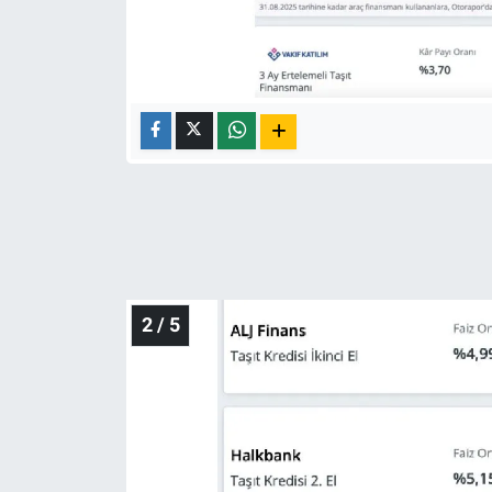
Nedir
Popüler
Programlar
Sağlık
Spor
Teknoloji
2 / 5
Türkiye'nin Geleceği
Türkiye'nin Gündemi
Yerel Gündem