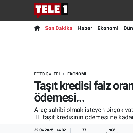
Anında Manşet
Son Dakika
Nöbetçi Eczaneler
Son Dakika
Haber
Ekonomi
Dün
Başka Sohbetler
Haber
Hava Durumu
Belgesel
Ekonomi
Namaz Vakitleri
Bilim turu
Dünya
Trafik Durumu
FOTO GALERI
EKONOMI
Taşıt kredisi faiz ora
Bilim ve Teknoloji Evreni
Teknoloji
Süper Lig Puan Durumu ve Fikstür
ödemesi...
Doğa Konuşuyor
Sağlık
Tüm Manşetler
Araç sahibi olmak isteyen birçok va
Dünya
Spor
Son Dakika Haberleri
TL taşıt kredisinin ödemesi ne kadar 
Ege Saati
Yayın Akışı
Haber Arşivi
29.04.2025 - 14:32
77
908