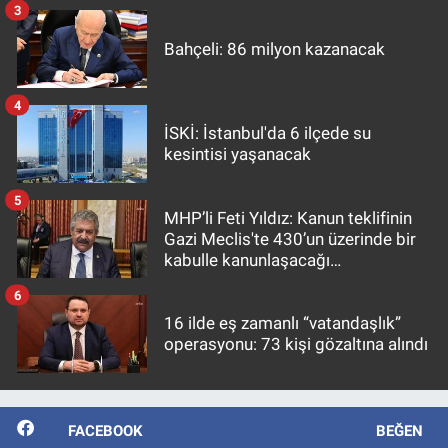
3
Bahçeli: 86 milyon kazanacak
4
İSKİ: İstanbul'da 6 ilçede su
kesintisi yaşanacak
5
MHP’li Feti Yıldız: Kanun teklifinin
Gazi Meclis'te 430’un üzerinde bir
kabulle kanunlaşacağı
görülmektedir
6
16 ilde eş zamanlı “vatandaşlık”
operasyonu: 73 kişi gözaltına alındı
FACEBOOK
BEĞEN