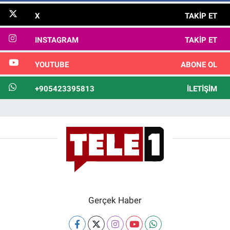
X
TAKIP ET
INSTAGRAM
TAKIP ET
YOUTUBE
ABONE OL
+905423395813
İLETIŞIM
Gerçek Haber