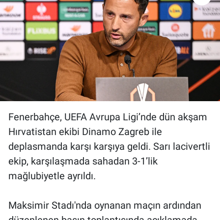
Gündem Özel
Günün görüntüsü
Haber
İlan
Fenerbahçe, UEFA Avrupa Ligi’nde dün akşam
Kimdir
Hırvatistan ekibi Dinamo Zagreb ile
deplasmanda karşı karşıya geldi. Sarı lacivertli
Koronavirüs
ekip, karşılaşmada sahadan 3-1’lik
Kültür Sanat
mağlubiyetle ayrıldı.
Ne demişti
Maksimir Stadı'nda oynanan maçın ardından