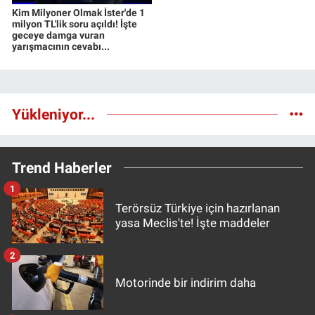
Kim Milyoner Olmak İster'de 1
milyon TL'lik soru açıldı! İşte
geceye damga vuran
yarışmacının cevabı...
Yükleniyor...
Trend Haberler
1
Terörsüz Türkiye için hazırlanan
yasa Meclis'te! İşte maddeler
2
Motorinde bir indirim daha