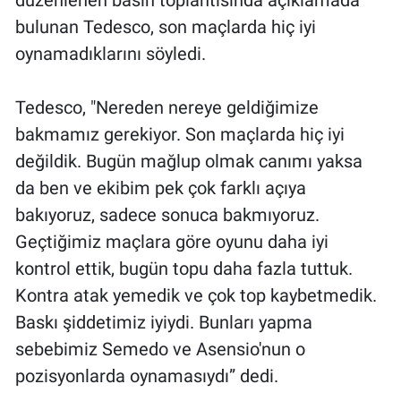
düzenlenen basın toplantısında açıklamada
Nedir
bulunan Tedesco, son maçlarda hiç iyi
Popüler
oynamadıklarını söyledi.
Programlar
Tedesco, "Nereden nereye geldiğimize
bakmamız gerekiyor. Son maçlarda hiç iyi
Sağlık
değildik. Bugün mağlup olmak canımı yaksa
da ben ve ekibim pek çok farklı açıya
Spor
bakıyoruz, sadece sonuca bakmıyoruz.
Teknoloji
Geçtiğimiz maçlara göre oyunu daha iyi
kontrol ettik, bugün topu daha fazla tuttuk.
Türkiye'nin Geleceği
Kontra atak yemedik ve çok top kaybetmedik.
Baskı şiddetimiz iyiydi. Bunları yapma
Türkiye'nin Gündemi
sebebimiz Semedo ve Asensio'nun o
Yerel Gündem
pozisyonlarda oynamasıydı” dedi.