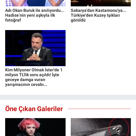
Adı Okan Buruk ile anılıyordu...
Sakarya'dan Kastamonu'ya...
Hadise’nin yeni aşkıyla ilk
Türkiye'den Kuzey Işıkları
fotoğraf
görüldü
Kim Milyoner Olmak İster'de 1
milyon TL'lik soru açıldı! İşte
geceye damga vuran
yarışmacının cevabı...
Öne Çıkan Galeriler