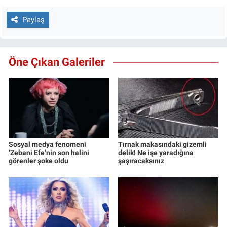
Paylaş
Öne Çıkan Galeriler
Sosyal medya fenomeni
Tırnak makasındaki gizemli
‘Zebani Efe’nin son halini
delik! Ne işe yaradığına
görenler şoke oldu
şaşıracaksınız