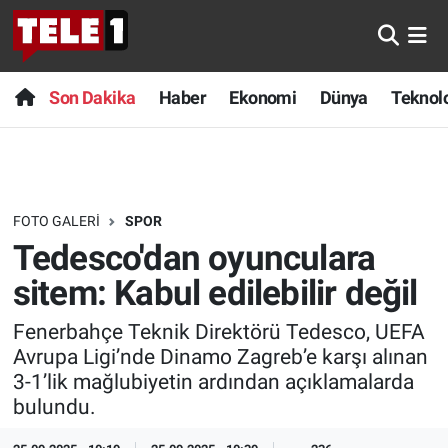
Anında Manşet
Son Dakika
Nöbetçi Eczaneler
Son Dakika
Haber
Ekonomi
Dünya
Teknolo
Başka Sohbetler
Haber
Hava Durumu
Belgesel
Ekonomi
Namaz Vakitleri
FOTO GALERI
SPOR
Bilim turu
Dünya
Trafik Durumu
Tedesco'dan oyunculara
Bilim ve Teknoloji Evreni
Teknoloji
Süper Lig Puan Durumu ve Fikstür
sitem: Kabul edilebilir değil
Fenerbahçe Teknik Direktörü Tedesco, UEFA
Doğa Konuşuyor
Sağlık
Tüm Manşetler
Avrupa Ligi’nde Dinamo Zagreb’e karşı alınan
3-1’lik mağlubiyetin ardından açıklamalarda
Dünya
Spor
Son Dakika Haberleri
bulundu.
Ege Saati
Yayın Akışı
Haber Arşivi