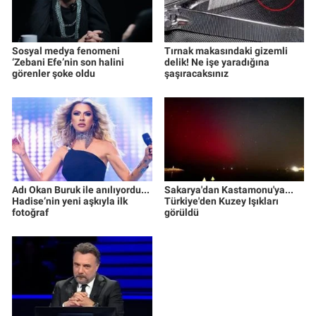
Sosyal medya fenomeni
Tırnak makasındaki gizemli
‘Zebani Efe’nin son halini
delik! Ne işe yaradığına
görenler şoke oldu
şaşıracaksınız
Adı Okan Buruk ile anılıyordu...
Sakarya'dan Kastamonu'ya...
Hadise’nin yeni aşkıyla ilk
Türkiye'den Kuzey Işıkları
fotoğraf
görüldü