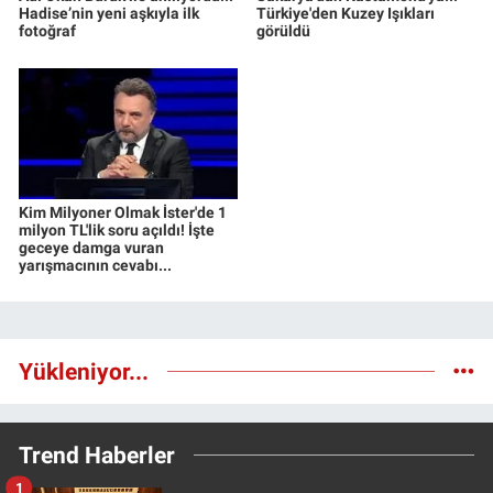
Hadise’nin yeni aşkıyla ilk
Türkiye'den Kuzey Işıkları
fotoğraf
görüldü
Kim Milyoner Olmak İster'de 1
milyon TL'lik soru açıldı! İşte
geceye damga vuran
yarışmacının cevabı...
Yükleniyor...
Trend Haberler
1