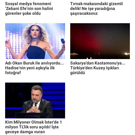
Sosyal medya fenomeni
Tırnak makasındaki gizemli
‘Zebani Efe’nin son halini
delik! Ne işe yaradığına
görenler şoke oldu
şaşıracaksınız
Adı Okan Buruk ile anılıyordu...
Sakarya'dan Kastamonu'ya...
Hadise’nin yeni aşkıyla ilk
Türkiye'den Kuzey Işıkları
fotoğraf
görüldü
Kim Milyoner Olmak İster'de 1
milyon TL'lik soru açıldı! İşte
geceye damga vuran