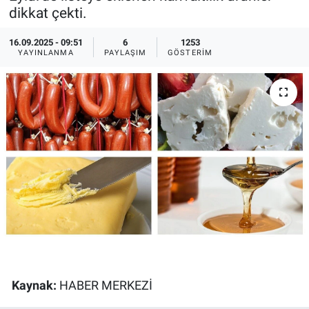
dikkat çekti.
Ege'den Esintiler
İletişim
16.09.2025 - 09:51
6
1253
YAYINLANMA
PAYLAŞIM
GÖSTERIM
Eğitim
Eğlence
Ekonomi
Forum
Gerçeğin İzinde
Gün Başlıyor
Gün Bitiyor
Kaynak:
HABER MERKEZİ
Gün Ortası