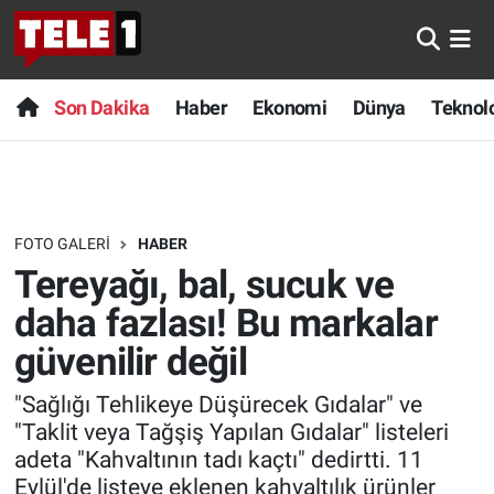
Anında Manşet
Son Dakika
Nöbetçi Eczaneler
Son Dakika
Haber
Ekonomi
Dünya
Teknolo
Başka Sohbetler
Haber
Hava Durumu
Belgesel
Ekonomi
Namaz Vakitleri
FOTO GALERI
HABER
Bilim turu
Dünya
Trafik Durumu
Tereyağı, bal, sucuk ve
Bilim ve Teknoloji Evreni
Teknoloji
Süper Lig Puan Durumu ve Fikstür
daha fazlası! Bu markalar
güvenilir değil
Doğa Konuşuyor
Sağlık
Tüm Manşetler
"Sağlığı Tehlikeye Düşürecek Gıdalar" ve
Dünya
Spor
Son Dakika Haberleri
"Taklit veya Tağşiş Yapılan Gıdalar" listeleri
adeta "Kahvaltının tadı kaçtı" dedirtti. 11
Ege Saati
Yayın Akışı
Haber Arşivi
Eylül'de listeye eklenen kahvaltılık ürünler