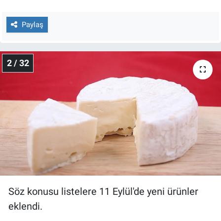
Nedir
Paylaş
Popüler
Programlar
2 / 32
Sağlık
Spor
Teknoloji
Türkiye'nin Geleceği
Türkiye'nin Gündemi
Söz konusu listelere 11 Eylül'de yeni ürünler
Yerel Gündem
eklendi.