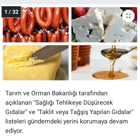
1 / 32
Gündem Özel
Günün görüntüsü
Haber
İlan
Kimdir
Tarım ve Orman Bakanlığı tarafından
Koronavirüs
açıklanan "Sağlığı Tehlikeye Düşürecek
Kültür Sanat
Gıdalar" ve "Taklit veya Tağşiş Yapılan Gıdalar"
listeleri gündemdeki yerini korumaya devam
Ne demişti
ediyor.