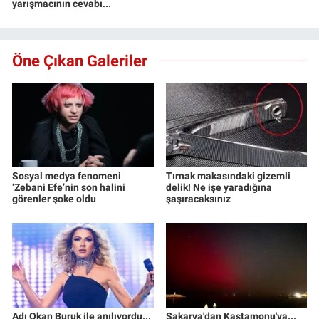
yarışmacının cevabı...
Öne Çıkan Galeriler
Sosyal medya fenomeni
Tırnak makasındaki gizemli
‘Zebani Efe’nin son halini
delik! Ne işe yaradığına
görenler şoke oldu
şaşıracaksınız
Adı Okan Buruk ile anılıyordu...
Sakarya'dan Kastamonu'ya...