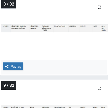
8 / 32
Paylaş
9 / 32