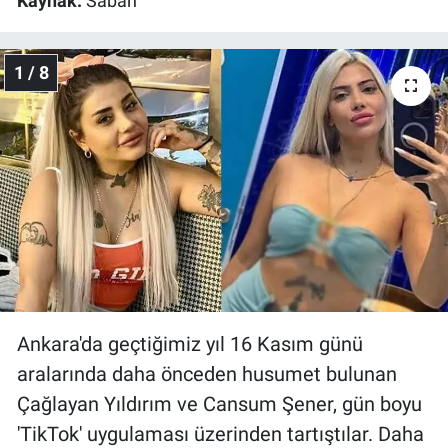
Kaynak:
Sabah
Gündem Özel
1 / 8
Günün görüntüsü
Haber
İlan
Kimdir
Koronavirüs
Ankara'da geçtiğimiz yıl 16 Kasım günü
Kültür Sanat
aralarında daha önceden husumet bulunan
Çağlayan Yıldırım ve Cansum Şener, gün boyu
Ne demişti
'TikTok' uygulaması üzerinden tartıştılar. Daha