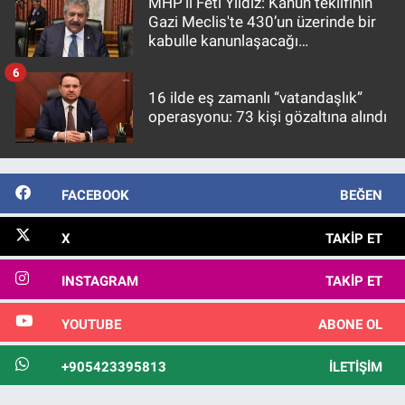
MHP’li Feti Yıldız: Kanun teklifinin
Gazi Meclis'te 430’un üzerinde bir
kabulle kanunlaşacağı
görülmektedir
6
16 ilde eş zamanlı “vatandaşlık”
operasyonu: 73 kişi gözaltına alındı
FACEBOOK
BEĞEN
X
TAKIP ET
INSTAGRAM
TAKIP ET
YOUTUBE
ABONE OL
+905423395813
İLETIŞIM