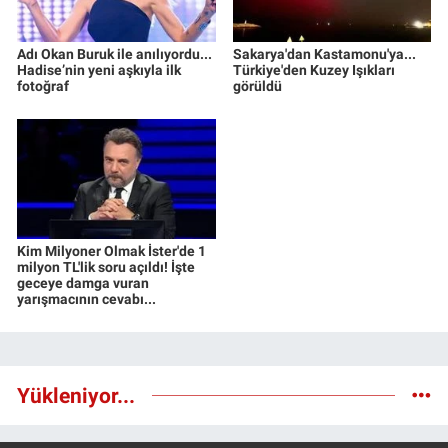
Adı Okan Buruk ile anılıyordu...
Sakarya'dan Kastamonu'ya...
Hadise’nin yeni aşkıyla ilk
Türkiye'den Kuzey Işıkları
fotoğraf
görüldü
Kim Milyoner Olmak İster'de 1
milyon TL'lik soru açıldı! İşte
geceye damga vuran
yarışmacının cevabı...
Yükleniyor...