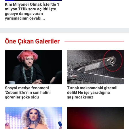
Kim Milyoner Olmak İster'de 1
milyon TL'lik soru açıldı! İşte
geceye damga vuran
yarışmacının cevabı...
Öne Çıkan Galeriler
Sosyal medya fenomeni
Tırnak makasındaki gizemli
‘Zebani Efe’nin son halini
delik! Ne işe yaradığına
görenler şoke oldu
şaşıracaksınız