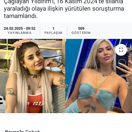
Çağlayan Yıldırım'ı, 16 Kasım 2024'te silahla
yaraladığı olaya ilişkin yürütülen soruşturma
Ege'den Esintiler
İletişim
tamamlandı.
Eğitim
24.02.2025 - 09:52
1
509
YAYINLANMA
PAYLAŞIM
GÖSTERIM
Eğlence
Ekonomi
Forum
Gerçeğin İzinde
Gün Başlıyor
Gün Bitiyor
Gün Ortası