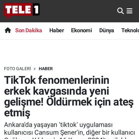
Anında Manşet
Son Dakika
Nöbetçi Eczaneler
Son Dakika
Haber
Ekonomi
Dünya
Teknolo
Başka Sohbetler
Haber
Hava Durumu
Belgesel
Ekonomi
Namaz Vakitleri
FOTO GALERI
HABER
Bilim turu
Dünya
Trafik Durumu
TikTok fenomenlerinin
Bilim ve Teknoloji Evreni
Teknoloji
Süper Lig Puan Durumu ve Fikstür
erkek kavgasında yeni
gelişme! Öldürmek için ateş
Doğa Konuşuyor
Sağlık
Tüm Manşetler
etmiş
Dünya
Spor
Son Dakika Haberleri
Ankara'da yaşayan 'tiktok' uygulaması
kullanıcısı Cansum Şener'in, diğer bir kullanıcı
Ege Saati
Yayın Akışı
Haber Arşivi