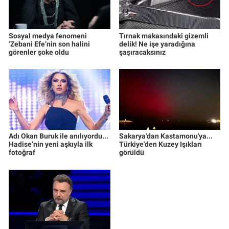
Sosyal medya fenomeni
Tırnak makasındaki gizemli
‘Zebani Efe’nin son halini
delik! Ne işe yaradığına
görenler şoke oldu
şaşıracaksınız
Adı Okan Buruk ile anılıyordu...
Sakarya'dan Kastamonu'ya...
Hadise’nin yeni aşkıyla ilk
Türkiye'den Kuzey Işıkları
fotoğraf
görüldü