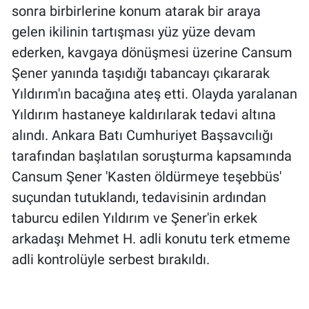
Nedir
sonra birbirlerine konum atarak bir araya
gelen ikilinin tartışması yüz yüze devam
Popüler
ederken, kavgaya dönüşmesi üzerine Cansum
Şener yanında taşıdığı tabancayı çıkararak
Programlar
Yıldırım'ın bacağına ateş etti. Olayda yaralanan
Sağlık
Yıldırım hastaneye kaldırılarak tedavi altına
alındı. Ankara Batı Cumhuriyet Başsavcılığı
Spor
tarafından başlatılan soruşturma kapsamında
Cansum Şener 'Kasten öldürmeye teşebbüs'
Teknoloji
suçundan tutuklandı, tedavisinin ardından
Türkiye'nin Geleceği
taburcu edilen Yıldırım ve Şener'in erkek
arkadaşı Mehmet H. adli konutu terk etmeme
Türkiye'nin Gündemi
adli kontrolüyle serbest bırakıldı.
Yerel Gündem