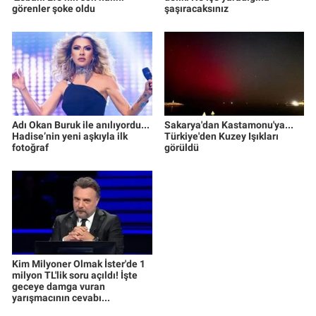
görenler şoke oldu
şaşıracaksınız
Adı Okan Buruk ile anılıyordu...
Sakarya'dan Kastamonu'ya...
Hadise’nin yeni aşkıyla ilk
Türkiye'den Kuzey Işıkları
fotoğraf
görüldü
Kim Milyoner Olmak İster'de 1
milyon TL'lik soru açıldı! İşte
geceye damga vuran
yarışmacının cevabı...