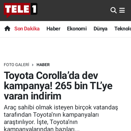
Anında Manşet
Son Dakika
Nöbetçi Eczaneler
Son Dakika
Haber
Ekonomi
Dünya
Teknolo
Başka Sohbetler
Haber
Hava Durumu
Belgesel
Ekonomi
Namaz Vakitleri
FOTO GALERI
HABER
Bilim turu
Dünya
Trafik Durumu
Toyota Corolla’da dev
Bilim ve Teknoloji Evreni
Teknoloji
Süper Lig Puan Durumu ve Fikstür
kampanya! 265 bin TL’ye
varan indirim
Doğa Konuşuyor
Sağlık
Tüm Manşetler
Araç sahibi olmak isteyen birçok vatandaş
Dünya
Spor
Son Dakika Haberleri
tarafından Toyota’nın kampanyaları
araştırılıyor. İşte, Toyota’nın
Ege Saati
Yayın Akışı
Haber Arşivi
kampanyalarından bazıları...