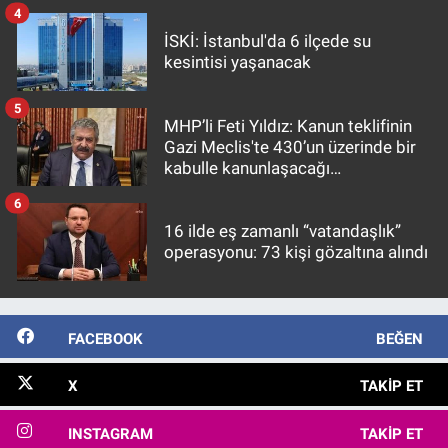
4
İSKİ: İstanbul'da 6 ilçede su
kesintisi yaşanacak
5
MHP’li Feti Yıldız: Kanun teklifinin
Gazi Meclis'te 430’un üzerinde bir
kabulle kanunlaşacağı
görülmektedir
6
16 ilde eş zamanlı “vatandaşlık”
operasyonu: 73 kişi gözaltına alındı
FACEBOOK
BEĞEN
X
TAKIP ET
INSTAGRAM
TAKIP ET