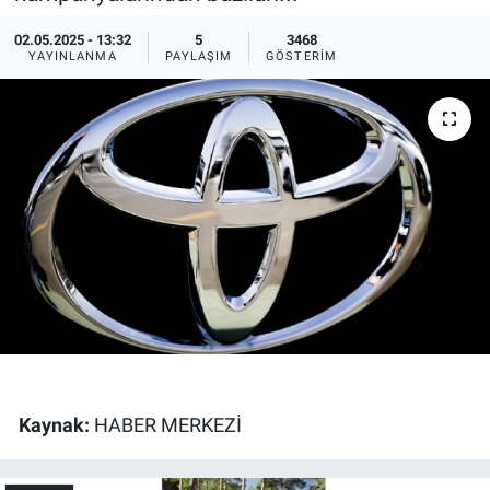
Ege'den Esintiler
İletişim
02.05.2025 - 13:32
5
3468
YAYINLANMA
PAYLAŞIM
GÖSTERIM
Eğitim
Eğlence
Ekonomi
Forum
Gerçeğin İzinde
Gün Başlıyor
Kaynak:
HABER MERKEZİ
Gün Bitiyor
Gün Ortası