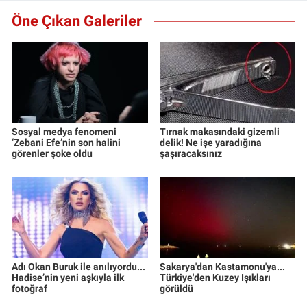
Öne Çıkan Galeriler
Sosyal medya fenomeni
Tırnak makasındaki gizemli
‘Zebani Efe’nin son halini
delik! Ne işe yaradığına
görenler şoke oldu
şaşıracaksınız
Adı Okan Buruk ile anılıyordu...
Sakarya'dan Kastamonu'ya...
Hadise’nin yeni aşkıyla ilk
Türkiye'den Kuzey Işıkları
fotoğraf
görüldü