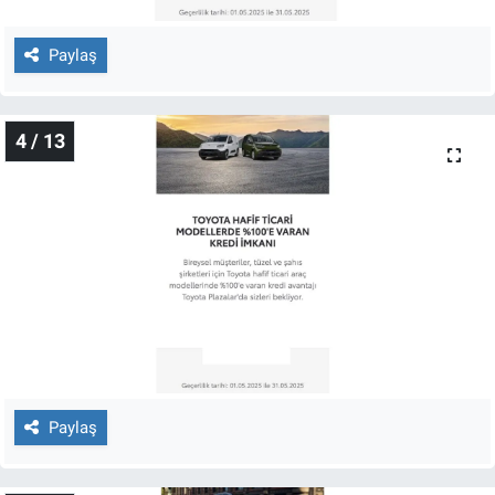
Yerel Yaşam
Paylaş
Canlı Yayın
4 / 13
Paylaş