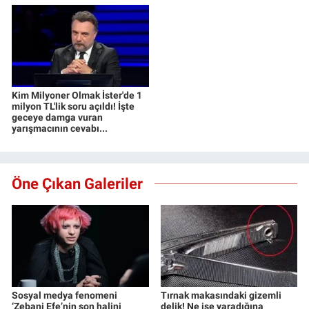
Kim Milyoner Olmak İster'de 1
milyon TL'lik soru açıldı! İşte
geceye damga vuran
yarışmacının cevabı...
Öne Çıkan Galeriler
Sosyal medya fenomeni
Tırnak makasındaki gizemli
‘Zebani Efe’nin son halini
delik! Ne işe yaradığına