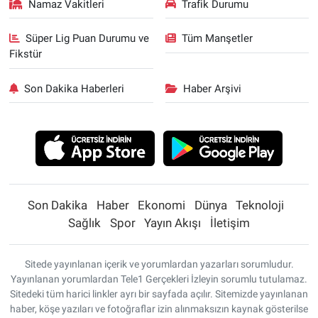
Namaz Vakitleri
Trafik Durumu
Süper Lig Puan Durumu ve
Tüm Manşetler
Fikstür
Son Dakika Haberleri
Haber Arşivi
Son Dakika
Haber
Ekonomi
Dünya
Teknoloji
Sağlık
Spor
Yayın Akışı
İletişim
Sitede yayınlanan içerik ve yorumlardan yazarları sorumludur.
Yayınlanan yorumlardan Tele1 Gerçekleri İzleyin sorumlu tutulamaz.
Sitedeki tüm harici linkler ayrı bir sayfada açılır. Sitemizde yayınlanan
haber, köşe yazıları ve fotoğraflar izin alınmaksızın kaynak gösterilse