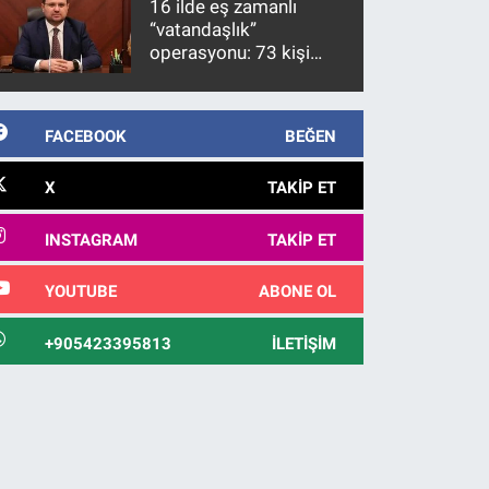
16 ilde eş zamanlı
“vatandaşlık”
operasyonu: 73 kişi
gözaltına alındı
FACEBOOK
BEĞEN
X
TAKIP ET
INSTAGRAM
TAKIP ET
YOUTUBE
ABONE OL
+905423395813
İLETIŞIM