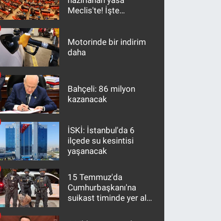
hazırlanan yasa
Meclis'te! İşte
maddeler
Motorinde bir indirim
daha
Bahçeli: 86 milyon
kazanacak
İSKİ: İstanbul'da 6
ilçede su kesintisi
yaşanacak
15 Temmuz'da
Cumhurbaşkanı'na
suikast timinde yer alan
firari FETÖ hükümlüsü
10 yıl sonra yakalandı