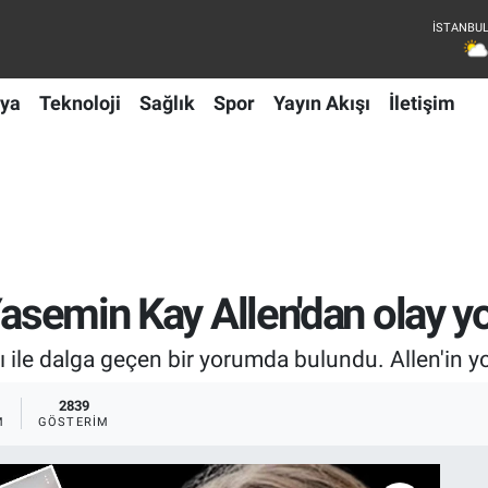
ya
Teknoloji
Sağlık
Spor
Yayın Akışı
İletişim
 Yasemin Kay Allen'dan olay 
sı ile dalga geçen bir yorumda bulundu. Allen'in 
2839
M
GÖSTERIM