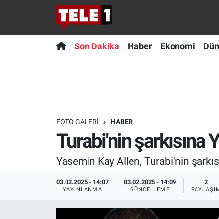
Anında Manşet
Son Dakika
Nöbetçi Eczaneler
Son Dakika
Haber
Ekonomi
Dün
Başka Sohbetler
Haber
Hava Durumu
Belgesel
Ekonomi
Namaz Vakitleri
Bilim turu
Dünya
Trafik Durumu
FOTO GALERI
HABER
Turabi'nin şarkısına
Bilim ve Teknoloji Evreni
Teknoloji
Süper Lig Puan Durumu ve Fikstür
Yasemin Kay Allen, Turabi'nin şarkı
Doğa Konuşuyor
Sağlık
Tüm Manşetler
03.02.2025 - 14:07
03.02.2025 - 14:09
2
Dünya
Spor
Son Dakika Haberleri
YAYINLANMA
GÜNCELLEME
PAYLAŞI
Ege Saati
Yayın Akışı
Haber Arşivi