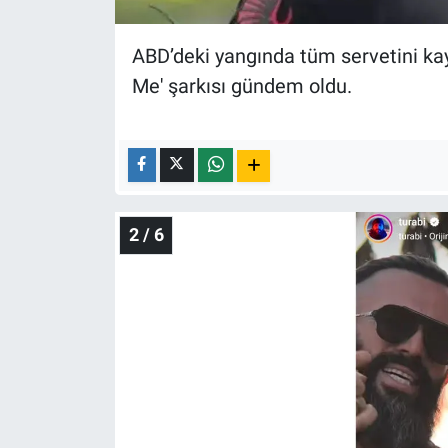
Nedir
ABD’deki yangında tüm servetini kay
Popüler
Me' şarkısı gündem oldu.
Programlar
Sağlık
Spor
2 / 6
Teknoloji
Türkiye'nin Geleceği
Türkiye'nin Gündemi
Yerel Gündem