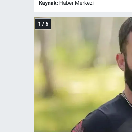
Kaynak:
Haber Merkezi
Gündem Özel
1 / 6
Günün görüntüsü
Haber
İlan
Kimdir
Koronavirüs
Kültür Sanat
Ne demişti